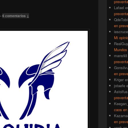
prevent
Lafael
e
prevent
—
6 comentarios ↓
QdeTobi
en prev
iescruce
Mi opini
RealGu
Mundos
mans93
prevent
Gonsilv
en prev
Kriger
e
jotaefe
Astolfus
prevent
Keegan_
caos en
Kazama
en prev
unok
e