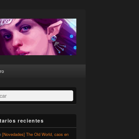
ro
ar
arios recientes
n
[Novedades] The Old World, caos en