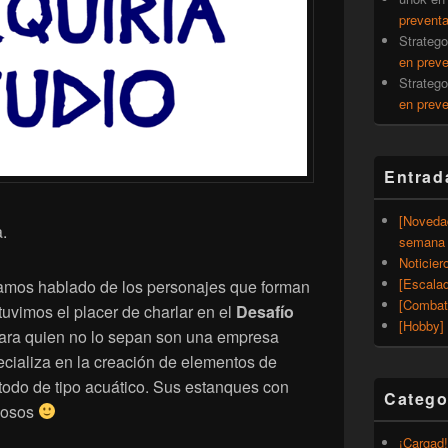
prevent
Strateg
en prev
Strateg
en prev
Entrad
[Noveda
.
semana 
Noticier
[Escalad
amos hablado de los personajes que forman
[Combat
 tuvimos el placer de charlar en el
Desafío
[Hobby] 
ara quien no lo sepan son una empresa
cializa en la creación de elementos de
 todo de tipo acuático. Sus estanques con
Catego
mosos
¡Cargad!