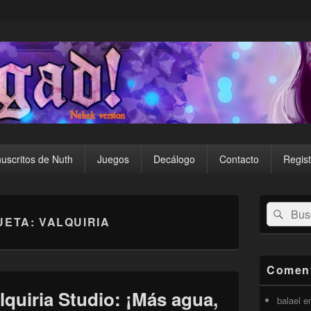
uscritos de Nuth
Juegos
Decálogo
Contacto
Regist
El
Buscar
Busc
área
UETA:
VALQUIRIA
por:
de
widget
barra
lateral
Coment
primaria
lquiria Studio: ¡Más agua,
balael
e