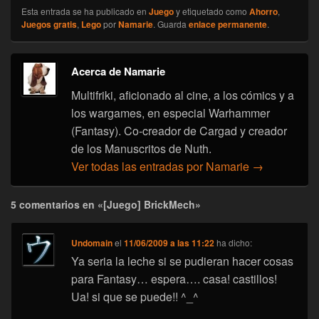
Esta entrada se ha publicado en
Juego
y etiquetado como
Ahorro
,
Juegos gratis
,
Lego
por
Namarie
. Guarda
enlace permanente
.
Acerca de Namarie
Multifriki, aficionado al cine, a los cómics y a
los wargames, en especial Warhammer
(Fantasy). Co-creador de Cargad y creador
de los Manuscritos de Nuth.
Ver todas las entradas por Namarie
→
5 comentarios en «[Juego] BrickMech»
Undomain
el
11/06/2009 a las 11:22
ha dicho:
Ya seria la leche si se pudieran hacer cosas
para Fantasy… espera…. casa! castillos!
Ua! si que se puede!! ^_^