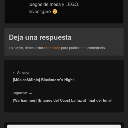
juegos de mesa y LEGO.
Investigaré
Deja una respuesta
Lo siento, debes estar
conectado
para publicar un comentario.
Navegación
de
Entrada
←
Anterior
entradas
[Música&Minis] Blackmore’s Night
anterior:
Entrada
Siguiente
→
[Warhammer] [Enanos del Caos] La luz al final del túnel
siguiente:
El
Buscar