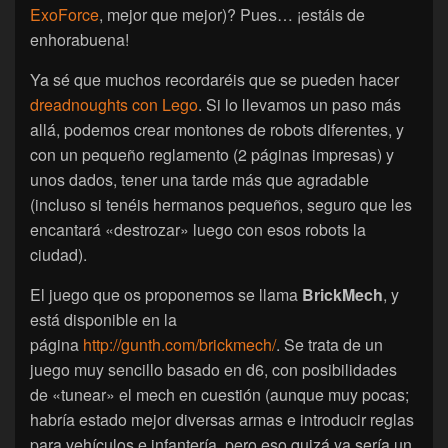
ExoForce
, mejor que mejor)? Pues… ¡estáis de
enhorabuena!
Ya sé que muchos recordaréis que se pueden hacer
dreadnoughts con Lego
. Si lo llevamos un paso más
allá, podemos crear montones de robots diferentes, y
con un pequeño reglamento (2 páginas impresas) y
unos dados, tener una tarde más que agradable
(incluso si tenéis hermanos pequeños, seguro que les
encantará «destrozar» luego con esos robots la
ciudad).
El juego que os proponemos se llama
BrickMech
, y
está disponible en la
página
http://gunth.com/brickmech/
. Se trata de un
juego muy sencillo basado en d6, con posibilidades
de «tunear» el mech en cuestión (aunque muy pocas;
habría estado mejor diversas armas e introducir reglas
para vehículos e infantería, pero eso quizá ya sería un