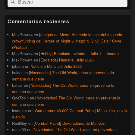
Buscar
área
por:
de
widget
barra
Comentarios recientes
lateral
primaria
MaxPower4
en
[Juegos de Mesa] Abriendo la caja del segundo
crowdfunding del Heroes of Might & Magic 3 (y 5): Cala / Cove
(Piratas)
MaxPower4
en
[Hobby] Escalada Invitada – Julio 1 – Joserra
MaxPower4
en
[Escalada] Namarie, Julio 2026
jotaefe
en
Noticiero Miniaturil Julio 2026
balael
en
[Novedades] The Old World, caos en preventa la
semana que viene
Lafael
en
[Novedades] The Old World, caos en preventa la
semana que viene
QdeTobin
en
[Novedades] The Old World, caos en preventa la
semana que viene
iescruce
en
[Warhammer 40.000 Combat Patrol] Mi opinión, envío
a envío
RealGuy
en
[Combat Patrol] Devoradores de Mundos
mans93
en
[Novedades] The Old World, caos en preventa la