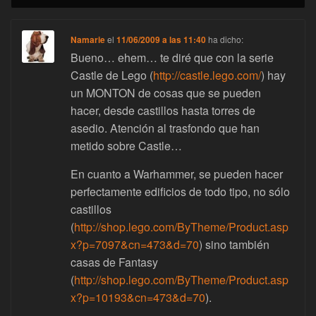
Namarie
el
11/06/2009 a las 11:40
ha dicho:
Bueno… ehem… te diré que con la serie
Castle de Lego (
http://castle.lego.com/
) hay
un MONTON de cosas que se pueden
hacer, desde castillos hasta torres de
asedio. Atención al trasfondo que han
metido sobre Castle…
En cuanto a Warhammer, se pueden hacer
perfectamente edificios de todo tipo, no sólo
castillos
(
http://shop.lego.com/ByTheme/Product.asp
x?p=7097&cn=473&d=70
) sino también
casas de Fantasy
(
http://shop.lego.com/ByTheme/Product.asp
x?p=10193&cn=473&d=70
).