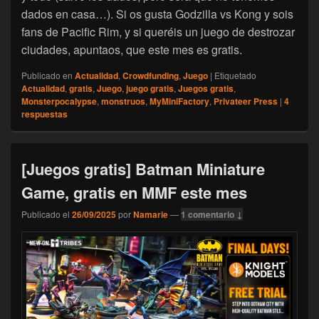
dados en casa…). Si os gusta Godzilla vs Kong y sois
fans de Pacific Rim, y si queréis un juego de destrozar
ciudades, apuntaos, que este mes es gratis.
Publicado en
Actualidad
,
Crowdfunding
,
Juego
|
Etiquetado
Actualidad
,
gratis
,
Juego
,
juego gratis
,
Juegos gratis
,
Monsterpocalypse
,
monstruos
,
MyMiniFactory
,
Privateer Press
|
4
respuestas
[Juegos gratis] Batman Miniature
Game, gratis en MMF este mes
Publicado el
26/09/2025
por
Namarie
—
1 comentario ↓