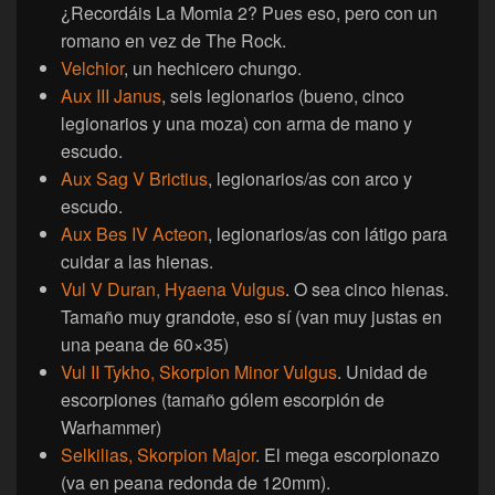
¿Recordáis La Momia 2? Pues eso, pero con un
romano en vez de The Rock.
Velchior
, un hechicero chungo.
Aux III Janus
, seis legionarios (bueno, cinco
legionarios y una moza) con arma de mano y
escudo.
Aux Sag V Brictius
, legionarios/as con arco y
escudo.
Aux Bes IV Acteon
, legionarios/as con látigo para
cuidar a las hienas.
Vul V Duran, Hyaena Vulgus
. O sea cinco hienas.
Tamaño muy grandote, eso sí (van muy justas en
una peana de 60×35)
Vul II Tykho, Skorpion Minor Vulgus
. Unidad de
escorpiones (tamaño gólem escorpión de
Warhammer)
Selkilias, Skorpion Major
. El mega escorpionazo
(va en peana redonda de 120mm).