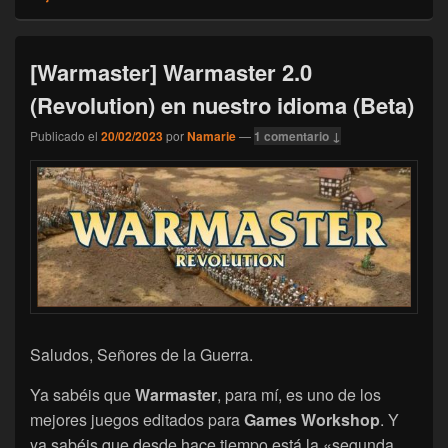
[Warmaster] Warmaster 2.0
(Revolution) en nuestro idioma (Beta)
Publicado el
20/02/2023
por
Namarie
—
1 comentario ↓
Saludos, Señores de la Guerra.
Ya sabéis que
Warmaster
, para mí, es uno de los
mejores juegos editados para
Games Workshop
. Y
ya sabéis que desde hace tiempo está la «segunda