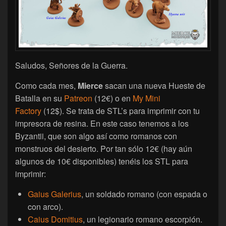
Saludos, Señores de la Guerra.
Como cada mes,
Mierce
sacan una nueva Hueste de
Batalla en su
Patreon
(12€) o en
My Mini
Factory
(12$). Se trata de STL’s para imprimir con tu
impresora de resina. En este caso tenemos a los
Byzantii, que son algo así como romanos con
monstruos del desierto. Por tan sólo 12€ (hay aún
algunos de 10€ disponibles) tenéis los STL para
imprimir:
Gaius Galerius
, un soldado romano (con espada o
con arco).
Caius Domitius
, un legionario romano escorpión.