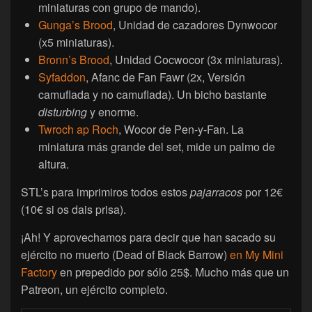
miniaturas con grupo de mando).
Gunga’s Brood
, Unidad de cazadores Dynwocor
(x5 miniaturas).
Bronn’s Brood
, Unidad Cocwocor (3x miniaturas).
Syfaddon
, Afanc de Fan Fawr (2x, Versión
camuflada y no camuflada). Un bicho bastante
disturbing
y enorme.
Twroch ap Roch
, Wocor de Pen-y-Fan. La
miniatura más grande del set, mide un palmo de
altura.
STL’s para imprimiros todos estos
pajarracos
por 12€
(10€ si os dais prisa).
¡Ah! Y aprovechamos para decir que han sacado su
ejército no muerto (Dead of Black Barrow)
en My Mini
Factory
en prepedido por sólo 25$. Mucho más que un
Patreon, un ejército completo.