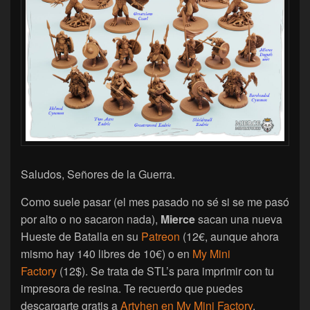
Saludos, Señores de la Guerra.
Como suele pasar (el mes pasado no sé si se me pasó
por alto o no sacaron nada),
Mierce
sacan una nueva
Hueste de Batalla en su
Patreon
(12€, aunque ahora
mismo hay 140 libres de 10€) o en
My Mini
Factory
(12$). Se trata de STL’s para imprimir con tu
impresora de resina. Te recuerdo que puedes
descargarte gratis a
Artyhen en My Mini Factory
.