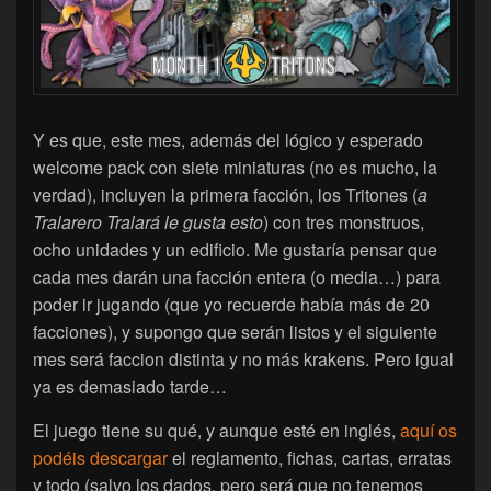
Y es que, este mes, además del lógico y esperado
welcome pack con siete miniaturas (no es mucho, la
verdad), incluyen la primera facción, los Tritones (
a
Tralarero Tralará le gusta esto
) con tres monstruos,
ocho unidades y un edificio. Me gustaría pensar que
cada mes darán una facción entera (o media…) para
poder ir jugando (que yo recuerde había más de 20
facciones), y supongo que serán listos y el siguiente
mes será faccion distinta y no más krakens. Pero igual
ya es demasiado tarde…
El juego tiene su qué, y aunque esté en inglés,
aquí os
podéis descargar
el reglamento, fichas, cartas, erratas
y todo (salvo los dados, pero será que no tenemos