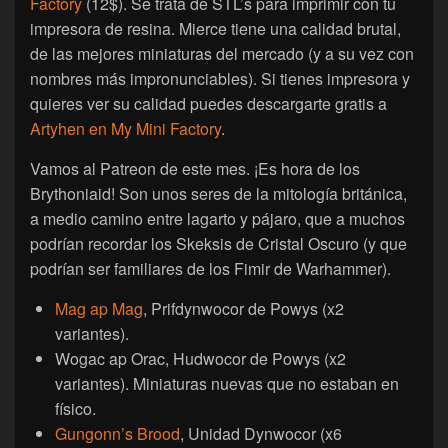
Factory
(12$). Se trata de STL’s para imprimir con tu
impresora de resina. Mierce tiene una calidad brutal,
de las mejores miniaturas del mercado (y a su vez con
nombres más impronunciables). Si tienes impresora y
quieres ver su calidad puedes descargarte gratis a
Artyhen en My Mini Factory
.
Vamos al Patreon de este mes. ¡Es hora de los
Brythoniaid! Son unos seres de la mitología británica,
a medio camino entre lagarto y pájaro, que a muchos
podrían recordar los Skeksis de Cristal Oscuro (y que
podrían ser familiares de los Fimir de Warhammer).
Mag ap Mag
, Prifdynwocor de Powys (x2
variantes).
Wogac ap Orac, Hudwocor de Powys (x2
variantes). Miniaturas nuevas que no estaban en
físico.
Gungonn’s Brood
, Unidad Dynwocor (x6