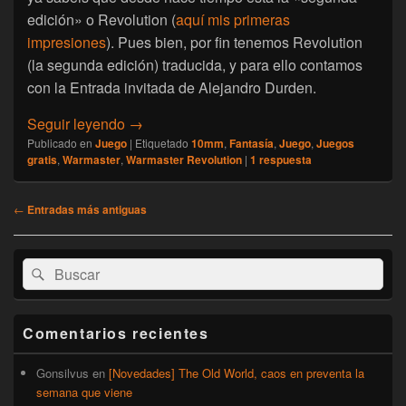
edición» o Revolution (
aquí mis primeras
impresiones
). Pues bien, por fin tenemos Revolution
(la segunda edición) traducida, y para ello contamos
con la Entrada invitada de Alejandro Durden.
[Warmaster] Warmaster 2.0 (Revolution) en 
Seguir leyendo
→
Publicado en
Juego
|
Etiquetado
10mm
,
Fantasía
,
Juego
,
Juegos
gratis
,
Warmaster
,
Warmaster Revolution
|
1
respuesta
Navegación
←
Entradas más antiguas
de
entradas
El
Buscar
Buscar
área
por:
de
widget
barra
Comentarios recientes
lateral
primaria
Gonsilvus
en
[Novedades] The Old World, caos en preventa la
semana que viene