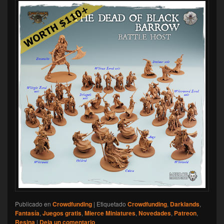
Publicado en
Crowdfunding
|
Etiquetado
Crowdfunding
,
Darklands
,
Fantasía
,
Juegos gratis
,
Mierce Miniatures
,
Novedades
,
Patreon
,
Resina
|
Deja un comentario