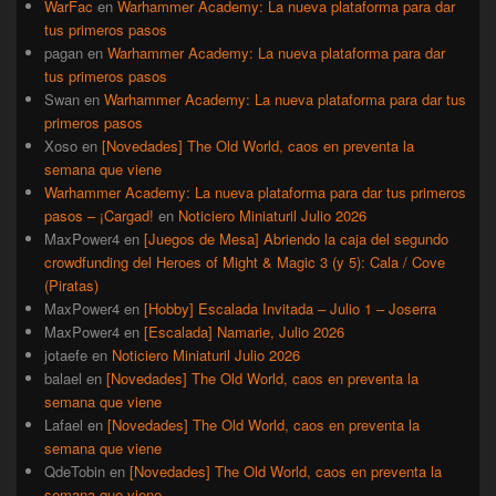
WarFac
en
Warhammer Academy: La nueva plataforma para dar
tus primeros pasos
pagan
en
Warhammer Academy: La nueva plataforma para dar
tus primeros pasos
Swan
en
Warhammer Academy: La nueva plataforma para dar tus
primeros pasos
Xoso
en
[Novedades] The Old World, caos en preventa la
semana que viene
Warhammer Academy: La nueva plataforma para dar tus primeros
pasos – ¡Cargad!
en
Noticiero Miniaturil Julio 2026
MaxPower4
en
[Juegos de Mesa] Abriendo la caja del segundo
crowdfunding del Heroes of Might & Magic 3 (y 5): Cala / Cove
(Piratas)
MaxPower4
en
[Hobby] Escalada Invitada – Julio 1 – Joserra
MaxPower4
en
[Escalada] Namarie, Julio 2026
jotaefe
en
Noticiero Miniaturil Julio 2026
balael
en
[Novedades] The Old World, caos en preventa la
semana que viene
Lafael
en
[Novedades] The Old World, caos en preventa la
semana que viene
QdeTobin
en
[Novedades] The Old World, caos en preventa la
semana que viene