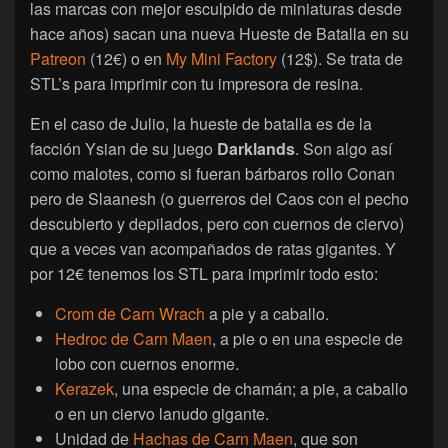
las marcas con mejor esculpido de miniaturas desde
hace años) sacan una nueva Hueste de Batalla en su
Patreon
(12€) o en
My Mini Factory
(12$). Se trata de
STL’s para imprimir con tu impresora de resina.
En el caso de Julio, la hueste de batalla es de la
facción Ysian de su juego
Darklands
. Son algo así
como malotes, como si fueran bárbaros rollo Conan
pero de Slaanesh (o guerreros del Caos con el pecho
descubierto y depilados, pero con cuernos de ciervo)
que a veces van acompañados de ratas gigantes. Y
por 12€ tenemos los STL para imprimir todo esto:
Crom de Carn Wrach
a pie y a caballo.
Hedroc de Carn Maen
, a pie o en una especie de
lobo con cuernos enorme.
Kerazek
, una especie de chamán; a pie, a caballo
o en un ciervo lanudo gigante.
Unidad de
Hachas de Carn Maen
, que son