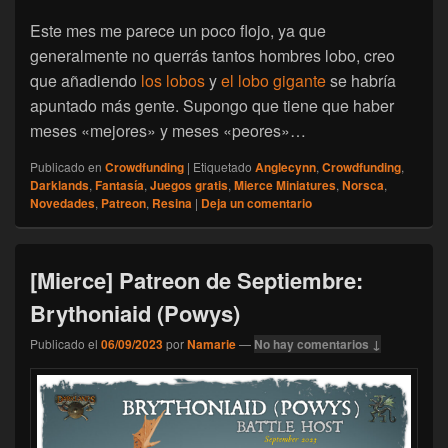
Este mes me parece un poco flojo, ya que
generalmente no querrás tantos hombres lobo, creo
que añadiendo
los lobos
y
el lobo gigante
se habría
apuntado más gente. Supongo que tiene que haber
meses «mejores» y meses «peores»…
Publicado en
Crowdfunding
|
Etiquetado
Anglecynn
,
Crowdfunding
,
Darklands
,
Fantasía
,
Juegos gratis
,
Mierce Miniatures
,
Norsca
,
Novedades
,
Patreon
,
Resina
|
Deja un comentario
[Mierce] Patreon de Septiembre:
Brythoniaid (Powys)
Publicado el
06/09/2023
por
Namarie
—
No hay comentarios ↓