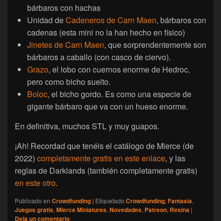
bárbaros con hachas
Unidad de
Cadeneros de Carn Maen
, bárbaros con
cadenas (esta mini no la han hecho en físico)
Jinetes de Carn Maen
, que sorprendentemente son
bárbaros a caballo (con casco de ciervo).
Grazo
, el lobo con cuernos enorme de Hedroc,
pero como bicho suelto.
Boloc
, el bicho gordo. Es como una especie de
gigante bárbaro que va con un hueso enorme.
En definitiva, muchos STL y muy guapos.
¡Ah! Recordad que tenéis el catálogo de Mierce (de
2022)
completamente gratis en este enlace
, y las
reglas de Darklands (también completamente gratis)
en este otro
.
Publicado en
Crowdfunding
|
Etiquetado
Crowdfunding
,
Fantasía
,
Juegos gratis
,
Mierce Miniatures
,
Novedades
,
Patreon
,
Resina
|
Deja un comentario