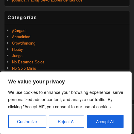
Categorías
¡Cargad!
Actualidad
Crowdfunding
Hobby
Juego
No Estamos Solos
No Solo Minis
Novedades
We value your privacy
Rumores
Trasfondo
We use cookies to enhance your browsing experience, serve
Uncategorized
personalized ads or content, and analyze our traffic. By
clicking "Accept All", you consent to our use of cookies.
Copyright © 2026
¡Cargad!
. Todos los Derechos Reservados.
Customize
Reject All
Accept All
Theme: Catch Box by
Catch Themes