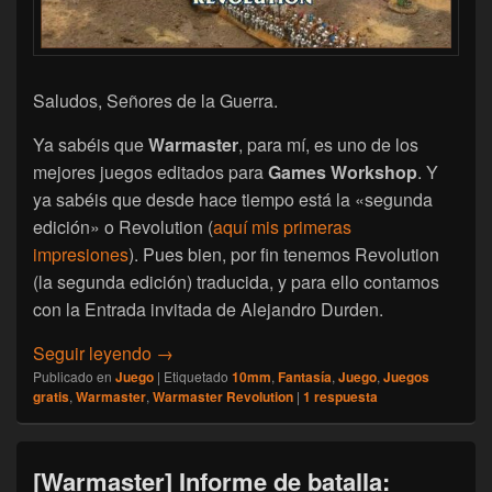
Saludos, Señores de la Guerra.
Ya sabéis que
Warmaster
, para mí, es uno de los
mejores juegos editados para
Games Workshop
. Y
ya sabéis que desde hace tiempo está la «segunda
edición» o Revolution (
aquí mis primeras
impresiones
). Pues bien, por fin tenemos Revolution
(la segunda edición) traducida, y para ello contamos
con la Entrada invitada de Alejandro Durden.
[Warmaster] Warmaster 2.0 (Revolution) en 
Seguir leyendo
→
Publicado en
Juego
|
Etiquetado
10mm
,
Fantasía
,
Juego
,
Juegos
gratis
,
Warmaster
,
Warmaster Revolution
|
1
respuesta
[Warmaster] Informe de batalla: