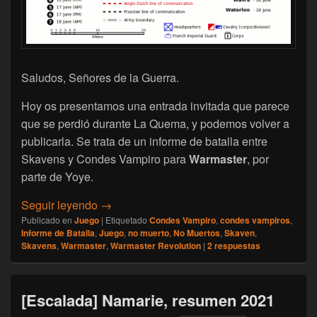
Saludos, Señores de la Guerra.
Hoy os presentamos una entrada invitada que parece
que se perdió durante La Quema, y podemos volver a
publicarla. Se trata de un informe de batalla entre
Skavens y Condes Vampiro para
Warmaster
, por
parte de Yoye.
[Warmaster] Informe de batalla: Skavens 
Seguir leyendo
→
Publicado en
Juego
|
Etiquetado
Condes Vampiro
,
condes vampiros
,
Informe de Batalla
,
Juego
,
no muerto
,
No Muertos
,
Skaven
,
Skavens
,
Warmaster
,
Warmaster Revolution
|
2
respuestas
[Escalada] Namarie, resumen 2021