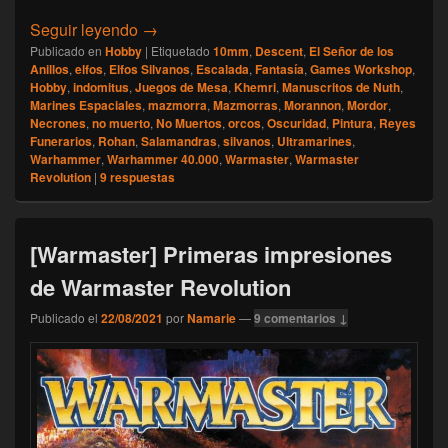
[Escalada] Namarie, resumen 2021
Seguir leyendo
→
Publicado en
Hobby
|
Etiquetado
10mm
,
Descent
,
El Señor de los
Anillos
,
elfos
,
Elfos Silvanos
,
Escalada
,
Fantasía
,
Games Workshop
,
Hobby
,
indomitus
,
Juegos de Mesa
,
Khemri
,
Manuscritos de Nuth
,
Marines Espaciales
,
mazmorra
,
Mazmorras
,
Morannon
,
Mordor
,
Necrones
,
no muerto
,
No Muertos
,
orcos
,
Oscuridad
,
Pintura
,
Reyes
Funerarios
,
Rohan
,
Salamandras
,
silvanos
,
Ultramarines
,
Warhammer
,
Warhammer 40.000
,
Warmaster
,
Warmaster
Revolution
|
9
respuestas
[Warmaster] Primeras impresiones
de Warmaster Revolution
Publicado el
22/08/2021
por
Namarie
—
9 comentarios ↓