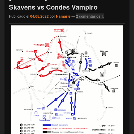
Skavens vs Condes Vampiro
Publicado el
04/08/2022
por
Namarie
—
2 comentarios ↓