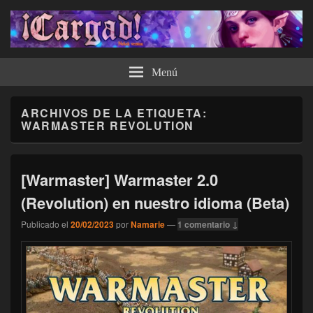
¡Cargad!
Menú
ARCHIVOS DE LA ETIQUETA:
WARMASTER REVOLUTION
[Warmaster] Warmaster 2.0
(Revolution) en nuestro idioma (Beta)
Publicado el
20/02/2023
por
Namarie
—
1 comentario ↓