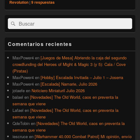
Revolution
|
9
respuestas
El
Buscar
Buscar
área
por:
de
widget
barra
Comentarios recientes
lateral
primaria
MaxPower4
en
[Juegos de Mesa] Abriendo la caja del segundo
crowdfunding del Heroes of Might & Magic 3 (y 5): Cala / Cove
(Piratas)
MaxPower4
en
[Hobby] Escalada Invitada – Julio 1 – Joserra
MaxPower4
en
[Escalada] Namarie, Julio 2026
jotaefe
en
Noticiero Miniaturil Julio 2026
balael
en
[Novedades] The Old World, caos en preventa la
semana que viene
Lafael
en
[Novedades] The Old World, caos en preventa la
semana que viene
QdeTobin
en
[Novedades] The Old World, caos en preventa la
semana que viene
iescruce
en
[Warhammer 40.000 Combat Patrol] Mi opinión, envío