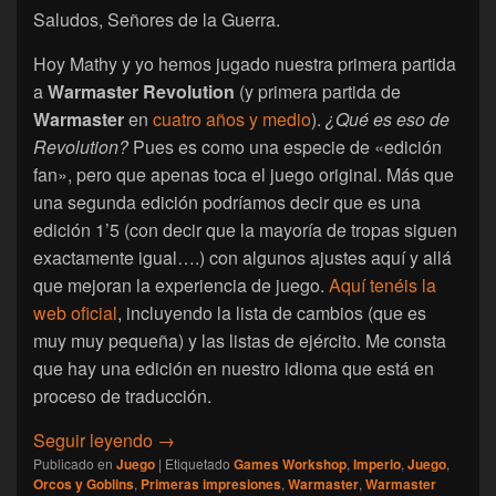
Saludos, Señores de la Guerra.
Hoy Mathy y yo hemos jugado nuestra primera partida
a
Warmaster Revolution
(y primera partida de
Warmaster
en
cuatro años y medio
).
¿Qué es eso de
Revolution?
Pues es como una especie de «edición
fan», pero que apenas toca el juego original. Más que
una segunda edición podríamos decir que es una
edición 1’5 (con decir que la mayoría de tropas siguen
exactamente igual….) con algunos ajustes aquí y allá
que mejoran la experiencia de juego.
Aquí tenéis la
web oficial
, incluyendo la lista de cambios (que es
muy muy pequeña) y las listas de ejército. Me consta
que hay una edición en nuestro idioma que está en
proceso de traducción.
[Warmaster] Primeras impresiones de Warm
Seguir leyendo
→
Publicado en
Juego
|
Etiquetado
Games Workshop
,
Imperio
,
Juego
,
Orcos y Goblins
,
Primeras impresiones
,
Warmaster
,
Warmaster