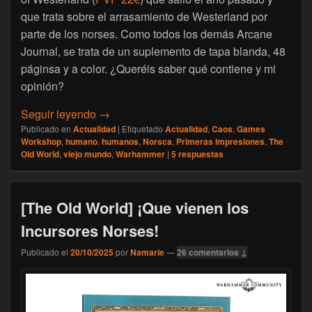
que trata sobre el arrasamiento de Westerland por
parte de los norses. Como todos los demás Arcane
Journal, se trata de un suplemento de tapa blanda, 48
páginsa y a color. ¿Queréis saber qué contiene y mi
opinión?
[The Old World] Primer vistazo al Arcane J
Seguir leyendo
→
Publicado en
Actualidad
|
Etiquetado
Actualidad
,
Caos
,
Games
Workshop
,
humano
,
humanos
,
Norsca
,
Primeras impresiones
,
The
Old World
,
viejo mundo
,
Warhammer
|
5
respuestas
[The Old World] ¡Que vienen los
Incursores Norses!
Publicado el
20/10/2025
por
Namarie
—
26 comentarios ↓