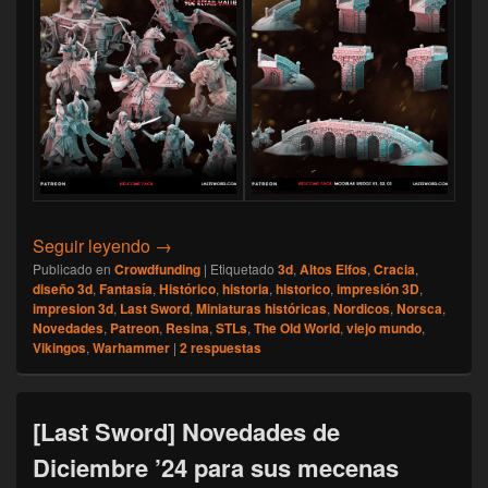
[Last Sword] Novedades de Febrero ’25 par
Seguir leyendo
→
Publicado en
Crowdfunding
|
Etiquetado
3d
,
Altos Elfos
,
Cracia
,
diseño 3d
,
Fantasía
,
Histórico
,
historia
,
historico
,
impresión 3D
,
impresion 3d
,
Last Sword
,
Miniaturas históricas
,
Nordicos
,
Norsca
,
Novedades
,
Patreon
,
Resina
,
STLs
,
The Old World
,
viejo mundo
,
Vikingos
,
Warhammer
|
2
respuestas
[Last Sword] Novedades de
Diciembre ’24 para sus mecenas