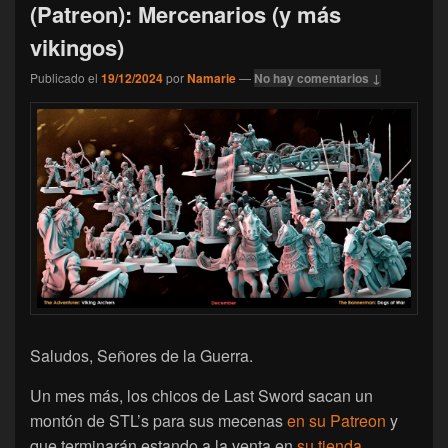
(Patreon): Mercenarios (y más
vikingos)
Publicado el
19/12/2024
por
Namarie
—
No hay comentarios ↓
Saludos, Señores de la Guerra.
Un mes más, los chicos de Last Sword sacan un
montón de STL’s para sus mecenas
en su Patreon
y
que terminarán estando a la venta en
su tienda