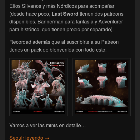
Elfos Silvanos y más Nórdicos para acompañar
(desde hace poco,
Last Sword
tienen dos patreons
disponibles, Bannerman para fantasía y Adventurer
para histórico, que tienen precio por separado).
Recordad además que al suscribirte a su Patreon
tienes un pack de bienvenida con todo esto:
Vamos a ver las minis en detalle…
[Last Sword] Novedades de Noviembre ’24 p
Seguir leyendo
→