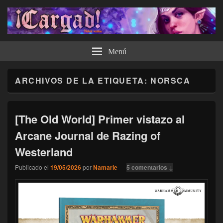
¡Cargad!
Menú
ARCHIVOS DE LA ETIQUETA:
NORSCA
[The Old World] Primer vistazo al
Arcane Journal de Razing of
Westerland
Publicado el
19/05/2026
por
Namarie
—
5 comentarios ↓