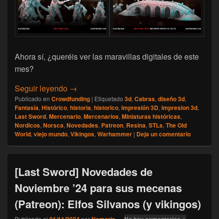
Ahora sí, ¿queréis ver las maravillas digitales de este
mes?
[Last Sword] Novedades de Diciembre ’24 p
Seguir leyendo
→
Publicado en
Crowdfunding
|
Etiquetado
3d
,
Cabras
,
diseño 3d
,
Fantasía
,
Histórico
,
historia
,
historico
,
impresión 3D
,
impresion 3d
,
Last Sword
,
Mercenario
,
Mercenarios
,
Miniaturas históricas
,
Nordicos
,
Norsca
,
Novedades
,
Patreon
,
Resina
,
STLs
,
The Old
World
,
viejo mundo
,
Vikingos
,
Warhammer
|
Deja un comentario
[Last Sword] Novedades de
Noviembre ’24 para sus mecenas
(Patreon): Elfos Silvanos (y vikingos)
Publicado el
01/11/2024
por
Namarie
—
No hay comentarios ↓