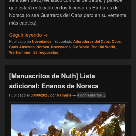
que estará enfocado en los Incursores Bárbaros de
Norsca (o sea Guerreros del Caos pero en su vertiente
más caótica).
[The Old World] ¡Que vienen los Incursores
Seguir leyendo
→
Publicado en
Novedades
|
Etiquetado
Adoradores del Caos
,
Caos
,
Caos Absoluto
,
Norsca
,
Novedades
,
Old World
,
The Old World
,
Warhammer
|
26
respuestas
[Manuscritos de Nuth] Lista
adicional: Enanos de Norsca
Publicado el
03/09/2025
por
Namarie
—
4 comentarios ↓