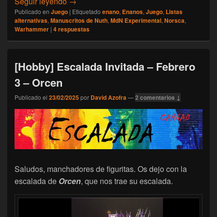
[Manuscritos de Nuth] Lista adicional: Ena
Seguir leyendo
→
Publicado en
Juego
|
Etiquetado
enano
,
Enanos
,
Juego
,
Listas
alternativas
,
Manuscritos de Nuth
,
MdN Experimental
,
Norsca
,
Warhammer
|
4
respuestas
[Hobby] Escalada Invitada – Febrero
3 – Orcen
Publicado el
23/02/2025
por
David Azofra
—
2 comentarios ↓
Saludos, manchadores de figuritas. Os dejo con la
escalada de
Orcen
, que nos trae su escalada.