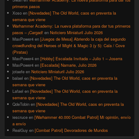
primeros pasos
Xoso
en
[Novedades] The Old World, caos en preventa la
semana que viene
Warhammer Academy: La nueva plataforma para dar tus primeros
pasos – ¡Cargad!
en
Noticiero Miniaturil Julio 2026
MaxPower4
en
[Juegos de Mesa] Abriendo la caja del segundo
crowdfunding del Heroes of Might & Magic 3 (y 5): Cala / Cove
(Piratas)
MaxPower4
en
[Hobby] Escalada Invitada – Julio 1 – Joserra
MaxPower4
en
[Escalada] Namarie, Julio 2026
jotaefe
en
Noticiero Miniaturil Julio 2026
balael
en
[Novedades] The Old World, caos en preventa la
semana que viene
Lafael
en
[Novedades] The Old World, caos en preventa la
semana que viene
QdeTobin
en
[Novedades] The Old World, caos en preventa la
semana que viene
iescruce
en
[Warhammer 40.000 Combat Patrol] Mi opinión, envío
a envío
RealGuy
en
[Combat Patrol] Devoradores de Mundos