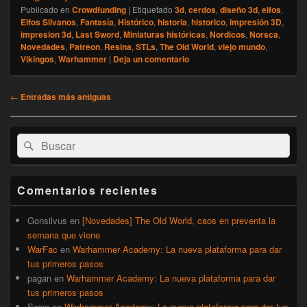
Publicado en
Crowdfunding
|
Etiquetado
3d
,
cerdos
,
diseño 3d
,
elfos
,
Elfos Silvanos
,
Fantasía
,
Histórico
,
historia
,
historico
,
impresión 3D
,
impresion 3d
,
Last Sword
,
Miniaturas históricas
,
Nordicos
,
Norsca
,
Novedades
,
Patreon
,
Resina
,
STLs
,
The Old World
,
viejo mundo
,
Vikingos
,
Warhammer
|
Deja un comentario
Navegación
←
Entradas más antiguas
de
entradas
El
Buscar
Buscar
área
por:
de
widget
barra
Comentarios recientes
lateral
primaria
Gonsilvus
en
[Novedades] The Old World, caos en preventa la
semana que viene
WarFac
en
Warhammer Academy: La nueva plataforma para dar
tus primeros pasos
pagan
en
Warhammer Academy: La nueva plataforma para dar
tus primeros pasos
Swan
en
Warhammer Academy: La nueva plataforma para dar tus