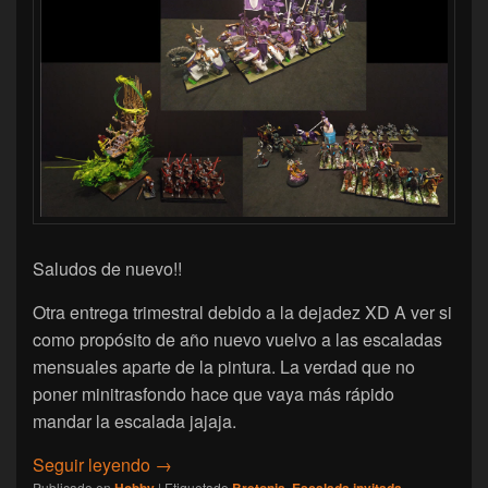
Saludos de nuevo!!
Otra entrega trimestral debido a la dejadez XD A ver si
como propósito de año nuevo vuelvo a las escaladas
mensuales aparte de la pintura. La verdad que no
poner minitrasfondo hace que vaya más rápido
mandar la escalada jajaja.
[Hobby] Escalada Invitada – Febrero 3 – O
Seguir leyendo
→
Publicado en
Hobby
|
Etiquetado
Bretonia
,
Escalada invitada
,