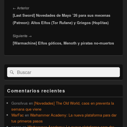
Navegación
de
Entrada
←
Anterior
entradas
[Last Sword] Novedades de Mayo ’26 para sus mecenas
anterior:
(Patreon): Altos Elfos (Tor Rufane) y Griegos (Hoplitas)
Entrada
Siguiente
→
[Warmachine] Elfos góticos, Menoth y piratas no-muertos
siguiente:
El
Buscar
Buscar
área
por:
de
widget
barra
Comentarios recientes
lateral
primaria
Gonsilvus
en
[Novedades] The Old World, caos en preventa la
semana que viene
WarFac
en
Warhammer Academy: La nueva plataforma para dar
tus primeros pasos
pagan
en
Warhammer Academy: La nueva plataforma para dar