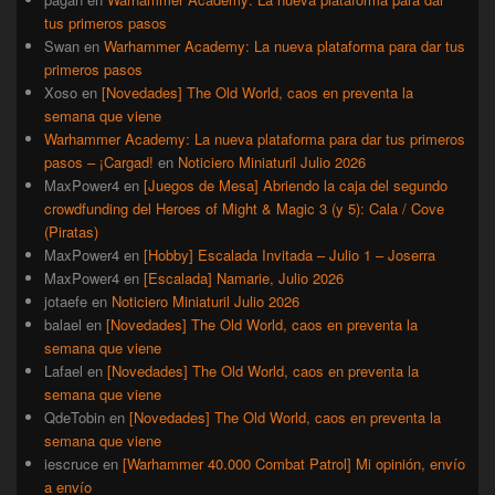
tus primeros pasos
Swan
en
Warhammer Academy: La nueva plataforma para dar tus
primeros pasos
Xoso
en
[Novedades] The Old World, caos en preventa la
semana que viene
Warhammer Academy: La nueva plataforma para dar tus primeros
pasos – ¡Cargad!
en
Noticiero Miniaturil Julio 2026
MaxPower4
en
[Juegos de Mesa] Abriendo la caja del segundo
crowdfunding del Heroes of Might & Magic 3 (y 5): Cala / Cove
(Piratas)
MaxPower4
en
[Hobby] Escalada Invitada – Julio 1 – Joserra
MaxPower4
en
[Escalada] Namarie, Julio 2026
jotaefe
en
Noticiero Miniaturil Julio 2026
balael
en
[Novedades] The Old World, caos en preventa la
semana que viene
Lafael
en
[Novedades] The Old World, caos en preventa la
semana que viene
QdeTobin
en
[Novedades] The Old World, caos en preventa la
semana que viene
iescruce
en
[Warhammer 40.000 Combat Patrol] Mi opinión, envío
a envío