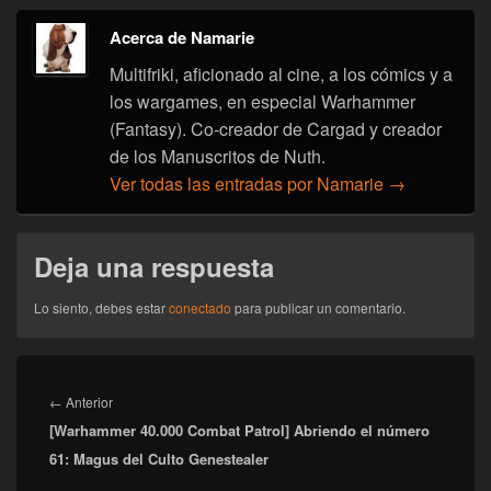
Acerca de Namarie
Multifriki, aficionado al cine, a los cómics y a
los wargames, en especial Warhammer
(Fantasy). Co-creador de Cargad y creador
de los Manuscritos de Nuth.
Ver todas las entradas por Namarie
→
Deja una respuesta
Lo siento, debes estar
conectado
para publicar un comentario.
Navegación
de
Entrada
←
Anterior
entradas
[Warhammer 40.000 Combat Patrol] Abriendo el número
anterior:
61: Magus del Culto Genestealer