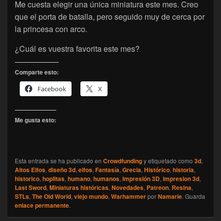
Me cuesta elegir una única miniatura este mes. Creo
que el porta de batalla, pero seguido muy de cerca por
la princesa con arco.
¿Cuál es vuestra favorita este mes?
Comparte esto:
Facebook
X
Me gusta esto:
Esta entrada se ha publicado en
Crowdfunding
y etiquetado como
3d
,
Altos Elfos
,
diseño 3d
,
elfos
,
Fantasía
,
Grecia
,
Histórico
,
historia
,
historico
,
hoplitas
,
humano
,
humanos
,
impresión 3D
,
impresion 3d
,
Last Sword
,
Miniaturas históricas
,
Novedades
,
Patreon
,
Resina
,
STLs
,
The Old World
,
viejo mundo
,
Warhammer
por
Namarie
. Guarda
enlace permanente
.