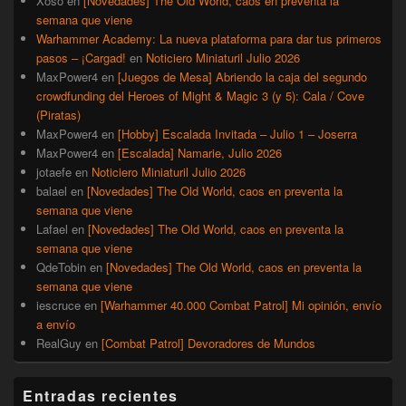
Xoso
en
[Novedades] The Old World, caos en preventa la
semana que viene
Warhammer Academy: La nueva plataforma para dar tus primeros
pasos – ¡Cargad!
en
Noticiero Miniaturil Julio 2026
MaxPower4
en
[Juegos de Mesa] Abriendo la caja del segundo
crowdfunding del Heroes of Might & Magic 3 (y 5): Cala / Cove
(Piratas)
MaxPower4
en
[Hobby] Escalada Invitada – Julio 1 – Joserra
MaxPower4
en
[Escalada] Namarie, Julio 2026
jotaefe
en
Noticiero Miniaturil Julio 2026
balael
en
[Novedades] The Old World, caos en preventa la
semana que viene
Lafael
en
[Novedades] The Old World, caos en preventa la
semana que viene
QdeTobin
en
[Novedades] The Old World, caos en preventa la
semana que viene
iescruce
en
[Warhammer 40.000 Combat Patrol] Mi opinión, envío
a envío
RealGuy
en
[Combat Patrol] Devoradores de Mundos
Entradas recientes