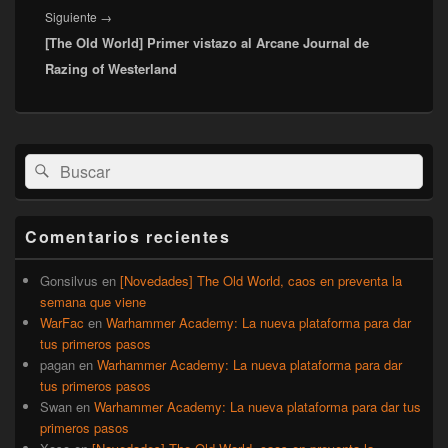
Entrada
Siguiente
→
[The Old World] Primer vistazo al Arcane Journal de
siguiente:
Razing of Westerland
El
Buscar
Buscar
área
por:
de
widget
barra
Comentarios recientes
lateral
primaria
Gonsilvus
en
[Novedades] The Old World, caos en preventa la
semana que viene
WarFac
en
Warhammer Academy: La nueva plataforma para dar
tus primeros pasos
pagan
en
Warhammer Academy: La nueva plataforma para dar
tus primeros pasos
Swan
en
Warhammer Academy: La nueva plataforma para dar tus
primeros pasos