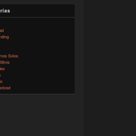
rías
ad
nding
mos Solos
 Minis
des
s
do
orized