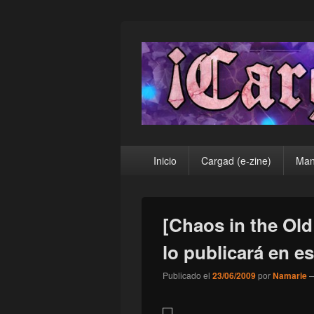
¡Cargad!
Menú
Inicio
Cargad (e-zine)
Man
principal
[Chaos in the Ol
lo publicará en e
Publicado el
23/06/2009
por
Namarie