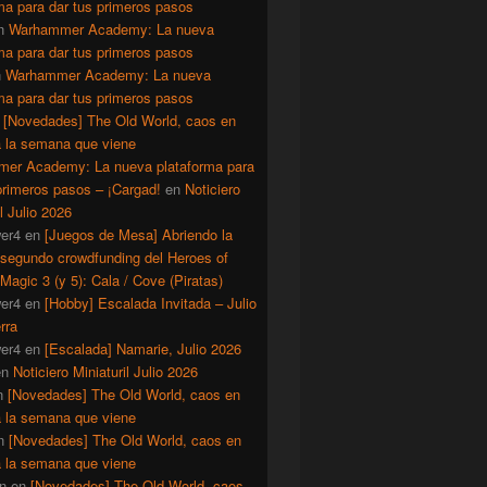
ma para dar tus primeros pasos
n
Warhammer Academy: La nueva
ma para dar tus primeros pasos
n
Warhammer Academy: La nueva
ma para dar tus primeros pasos
n
[Novedades] The Old World, caos en
a la semana que viene
er Academy: La nueva plataforma para
primeros pasos – ¡Cargad!
en
Noticiero
il Julio 2026
er4
en
[Juegos de Mesa] Abriendo la
 segundo crowdfunding del Heroes of
Magic 3 (y 5): Cala / Cove (Piratas)
er4
en
[Hobby] Escalada Invitada – Julio
rra
er4
en
[Escalada] Namarie, Julio 2026
en
Noticiero Miniaturil Julio 2026
n
[Novedades] The Old World, caos en
a la semana que viene
n
[Novedades] The Old World, caos en
a la semana que viene
n
en
[Novedades] The Old World, caos