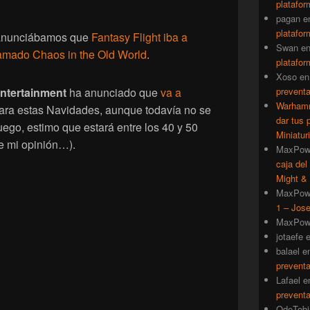
platafor
pagan
e
platafor
anunciábamos que
Fantasy Flight iba a
Swan
e
llamado Chaos in the Old World
.
platafor
Xoso
e
ntertainment
ha anunciado que
va a
prevent
Warhamm
ara estas Navidades, aunque todavía no se
dar tus 
juego, estimo que estará entre los 40 y 50
Miniatur
e mi opinión…).
MaxPow
caja del
Might & 
MaxPow
1 – Jose
MaxPow
jotaefe
balael
e
prevent
Lafael
e
prevent
QdeTobi