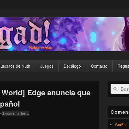
uscritos de Nuth
Juegos
Decálogo
Contacto
Regist
El
Buscar
Busc
área
d World] Edge anuncia que
por:
de
widget
spañol
barra
lateral
Coment
—
2 comentarios ↓
primaria
WarFac