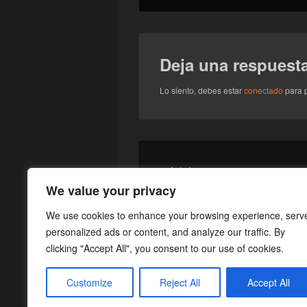
Deja una respuest
Lo siento, debes estar
conectado
para p
Navegación
de
Entrada
←
Anterior
entradas
[Videojuegos] Warhammer Age of
anterior:
We value your privacy
Reckoning (Gratis 10 días)
We use cookies to enhance your browsing experience, serv
personalized ads or content, and analyze our traffic. By
clicking "Accept All", you consent to our use of cookies.
Customize
Reject All
Accept All
Copyright © 2026
¡Cargad!
. Todos los Dere