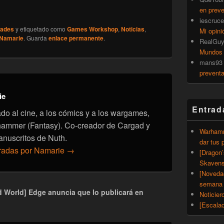
en prev
iescruce
ades
y etiquetado como
Games Workshop
,
Noticias
,
Mi opini
Namarie
. Guarda
enlace permanente
.
RealGu
Mundos
mans93
prevent
ie
Entrad
onado al cine, a los cómics y a los wargames,
hammer (Fantasy). Co-creador de Cargad y
Warhamm
anuscritos de Nuth.
dar tus 
tradas por Namarie
→
[Dragon
Skavens
[Noveda
semana 
d World] Edge anuncia que lo publicará en
Noticier
[Escalad