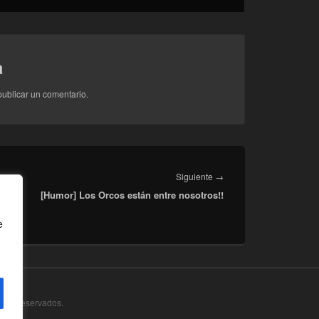
a
ublicar un comentario.
Entrada
Siguiente
→
[Humor] Los Orcos están entre nosotros!!
siguiente:
e
chos Reservados.