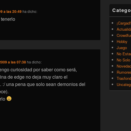
Catego
9 a las 20:49
ha dicho:
tenerlo
¡Cargad!
Actualid
Crowdfu
Hobby
Juego
No Esta
No Solo
2009 a las 07:38
ha dicho:
Noveda
tengo curiosidad por saber como será,
Rumore
ina de edge no deja muy claro el
Trasfon
 :/ una pena que solo sean demonios del
Uncateg
ece).
rlo