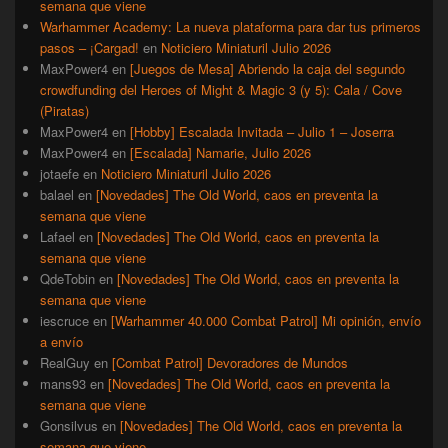
semana que viene
Warhammer Academy: La nueva plataforma para dar tus primeros
pasos – ¡Cargad!
en
Noticiero Miniaturil Julio 2026
MaxPower4
en
[Juegos de Mesa] Abriendo la caja del segundo
crowdfunding del Heroes of Might & Magic 3 (y 5): Cala / Cove
(Piratas)
MaxPower4
en
[Hobby] Escalada Invitada – Julio 1 – Joserra
MaxPower4
en
[Escalada] Namarie, Julio 2026
jotaefe
en
Noticiero Miniaturil Julio 2026
balael
en
[Novedades] The Old World, caos en preventa la
semana que viene
Lafael
en
[Novedades] The Old World, caos en preventa la
semana que viene
QdeTobin
en
[Novedades] The Old World, caos en preventa la
semana que viene
iescruce
en
[Warhammer 40.000 Combat Patrol] Mi opinión, envío
a envío
RealGuy
en
[Combat Patrol] Devoradores de Mundos
mans93
en
[Novedades] The Old World, caos en preventa la
semana que viene
Gonsilvus
en
[Novedades] The Old World, caos en preventa la
semana que viene