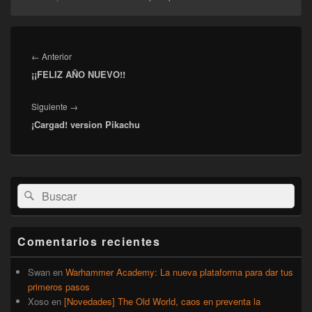
Navegación
de
Entrada
←
Anterior
entradas
¡¡FELIZ AÑO NUEVO!!
anterior:
Entrada
Siguiente
→
¡Cargad! version Pikachu
siguiente:
El
Buscar
Buscar
área
por:
de
widget
barra
Comentarios recientes
lateral
primaria
Swan
en
Warhammer Academy: La nueva plataforma para dar tus
primeros pasos
Xoso
en
[Novedades] The Old World, caos en preventa la