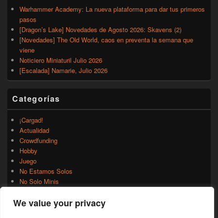
Warhammer Academy: La nueva plataforma para dar tus primeros
pasos
[Dragon’s Lake] Novedades de Agosto 2026: Skavens (2)
[Novedades] The Old World, caos en preventa la semana que
viene
Noticiero Miniaturil Julio 2026
[Escalada] Namarie, Julio 2026
Categorías
¡Cargad!
Actualidad
Crowdfunding
Hobby
Juego
No Estamos Solos
No Solo Minis
Novedades
We value your privacy
Rumores
Trasfondo