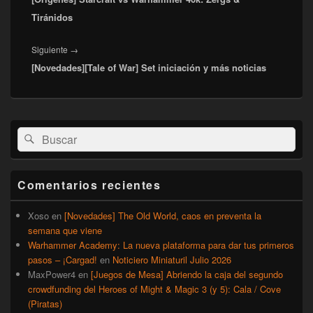
Tiránidos
Entrada
Siguiente
→
[Novedades][Tale of War] Set iniciación y más noticias
siguiente:
El
Buscar
Buscar
área
por:
de
widget
barra
Comentarios recientes
lateral
primaria
Xoso
en
[Novedades] The Old World, caos en preventa la
semana que viene
Warhammer Academy: La nueva plataforma para dar tus primeros
pasos – ¡Cargad!
en
Noticiero Miniaturil Julio 2026
MaxPower4
en
[Juegos de Mesa] Abriendo la caja del segundo
crowdfunding del Heroes of Might & Magic 3 (y 5): Cala / Cove
(Piratas)