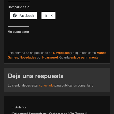
Comparte esto:
Facebook
X
Me gusta esto:
Esta entrada se ha publicado en
Novedades
y etiquetado como
Mantic
Games
,
Novedades
por
Hoarmurel
. Guarda
enlace permanente
.
Deja una respuesta
Lo siento, debes estar
conectado
para publicar un comentario.
Navegación
de
Entrada
←
Anterior
entradas
[Orígenes] Starcraft vs Warhammer 40k: Zergs &
anterior: