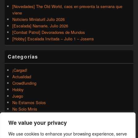
[Novedades] The Old World, caos en preventa la semana que
viene
Noticiero Miniaturil Julio 2026
[Escalada] Namarie, Julio 2026
[Combat Patrol] Devoradores de Mundos
[Hobby] Escalada Invitada – Julio 1 – Joserra
Categorías
¡Cargad!
Actualidad
Crowdfunding
Hobby
Juego
No Estamos Solos
No Solo Minis
Novedades
We value your privacy
Rumores
Trasfondo
We use cookies to enhance your browsing experience, serve
Uncategorized