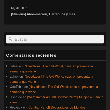
Entrada
Siguiente
→
[Skavens] Abominación, Garrapulta y más
siguiente:
El
Buscar
Buscar
área
por:
de
widget
barra
Comentarios recientes
lateral
primaria
balael
en
[Novedades] The Old World, caos en preventa la
semana que viene
Lafael
en
[Novedades] The Old World, caos en preventa la
semana que viene
QdeTobin
en
[Novedades] The Old World, caos en preventa la
semana que viene
iescruce
en
[Warhammer 40.000 Combat Patrol] Mi opinión, envío
a envío
RealGuy
en
[Combat Patrol] Devoradores de Mundos