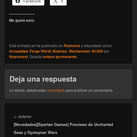
Facebook
X
Me gusta esto:
Esta entrada se ha publicado en
Rumores
y etiquetado como
Actualidad
,
Forge World
,
Noticias
,
Warhammer 40.000
por
Hoarmurel
. Guarda
enlace permanente
.
Deja una respuesta
Lo siento, debes estar
conectado
para publicar un comentario.
Navegación
de
Entrada
←
Anterior
entradas
[Novedades][Spartan Games] Previews de Uncharted
anterior:
Seas y Dystopian Wars