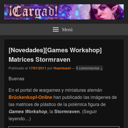
¡Cargad!
Menú
[Novedades][Games Workshop]
Matrices Stormraven
Publicado el
17/01/2011
por
Hoarmurel
—
5 comentarios ↓
Buenas
En el portal de
wargames
y miniaturas alemán
Brückenkopf-Online
han publicado las imágenes de
las matrices de plástico de la polémica figura de
Games Workshop
, la
Stormraven
. (Seguir
leyendo…)