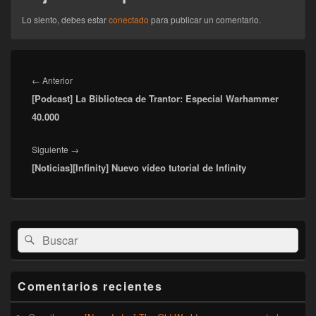
Lo siento, debes estar
conectado
para publicar un comentario.
Navegación
de
Entrada
←
Anterior
entradas
[Podcast] La Biblioteca de Trantor: Especial Warhammer
anterior:
40.000
Entrada
Siguiente
→
[Noticias][Infinity] Nuevo vídeo tutorial de Infinity
siguiente:
El
Buscar
Buscar
área
por:
de
widget
barra
Comentarios recientes
lateral
primaria