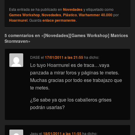
Esta entrada se ha publicado en
Novedades
y etiquetado como
Games Workshop
,
Novedades
,
Plástico
,
Warhammer 40.000
por
Hoarmurel
. Guarda
enlace permanente
.
5 comentarios en «[Novedades][Games Workshop] Matrices
Stormraven»
DASE
el
17/01/2011 a las 21:55
ha dicho:
Lo tuyo Hoarmurel es de traca…vaya
panzada a mirar foros y páginas te metes.
Muchas gracias por todo ese trabajazo que
te metes.
¿Se sabe ya que los caballeros grises
podrán usarlas?
Jagu
el
18/01/2011 a las 11:55
ha dicho: