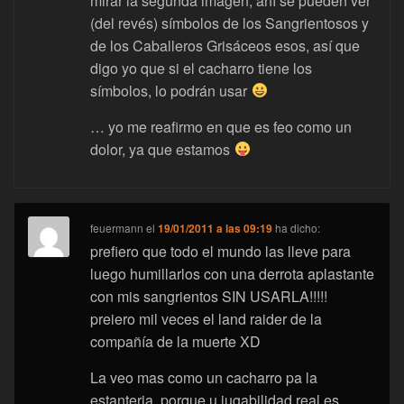
mirar la segunda imagen, ahí se pueden ver
(del revés) símbolos de los Sangrientosos y
de los Caballeros Grisáceos esos, así que
digo yo que si el cacharro tiene los
símbolos, lo podrán usar
… yo me reafirmo en que es feo como un
dolor, ya que estamos
feuermann
el
19/01/2011 a las 09:19
ha dicho:
prefiero que todo el mundo las lleve para
luego humillarlos con una derrota aplastante
con mis sangrientos SIN USARLA!!!!!
preiero mil veces el land raider de la
compañía de la muerte XD
La veo mas como un cacharro pa la
estanteria, porque u jugabilidad real es