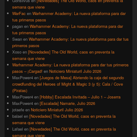
Gonsilvus
en
[Novedades] The Old World, caos en preventa la
semana que viene
WarFac
en
Warhammer Academy: La nueva plataforma para dar
tus primeros pasos
pagan
en
Warhammer Academy: La nueva plataforma para dar
tus primeros pasos
Swan
en
Warhammer Academy: La nueva plataforma para dar tus
primeros pasos
Xoso
en
[Novedades] The Old World, caos en preventa la
semana que viene
Warhammer Academy: La nueva plataforma para dar tus primeros
pasos – ¡Cargad!
en
Noticiero Miniaturil Julio 2026
MaxPower4
en
[Juegos de Mesa] Abriendo la caja del segundo
crowdfunding del Heroes of Might & Magic 3 (y 5): Cala / Cove
(Piratas)
MaxPower4
en
[Hobby] Escalada Invitada – Julio 1 – Joserra
MaxPower4
en
[Escalada] Namarie, Julio 2026
jotaefe
en
Noticiero Miniaturil Julio 2026
balael
en
[Novedades] The Old World, caos en preventa la
semana que viene
Lafael
en
[Novedades] The Old World, caos en preventa la
semana que viene