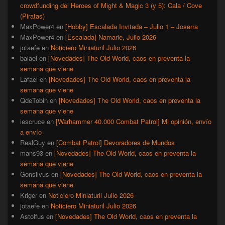
crowdfunding del Heroes of Might & Magic 3 (y 5): Cala / Cove
(Piratas)
MaxPower4
en
[Hobby] Escalada Invitada – Julio 1 – Joserra
MaxPower4
en
[Escalada] Namarie, Julio 2026
jotaefe
en
Noticiero Miniaturil Julio 2026
balael
en
[Novedades] The Old World, caos en preventa la
semana que viene
Lafael
en
[Novedades] The Old World, caos en preventa la
semana que viene
QdeTobin
en
[Novedades] The Old World, caos en preventa la
semana que viene
iescruce
en
[Warhammer 40.000 Combat Patrol] Mi opinión, envío
a envío
RealGuy
en
[Combat Patrol] Devoradores de Mundos
mans93
en
[Novedades] The Old World, caos en preventa la
semana que viene
Gonsilvus
en
[Novedades] The Old World, caos en preventa la
semana que viene
Kriger
en
Noticiero Miniaturil Julio 2026
jotaefe
en
Noticiero Miniaturil Julio 2026
Astolfus
en
[Novedades] The Old World, caos en preventa la