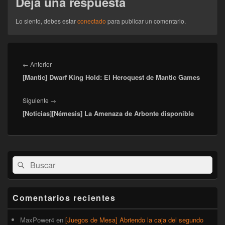
Deja una respuesta
Lo siento, debes estar
conectado
para publicar un comentario.
Navegación
de
Entrada
←
Anterior
entradas
[Mantic] Dwarf King Hold: El Heroquest de Mantic Games
anterior:
Entrada
Siguiente
→
[Noticias][Némesis] La Amenaza de Arbonte disponible
siguiente:
El
Buscar
Buscar
área
por:
de
widget
barra
Comentarios recientes
lateral
primaria
MaxPower4
en
[Juegos de Mesa] Abriendo la caja del segundo