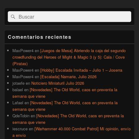
El
Buscar
Buscar
área
por:
de
widget
barra
Comentarios recientes
lateral
primaria
MaxPower4
en
[Juegos de Mesa] Abriendo la caja del segundo
crowdfunding del Heroes of Might & Magic 3 (y 5): Cala / Cove
(Piratas)
MaxPower4
en
[Hobby] Escalada Invitada – Julio 1 – Joserra
MaxPower4
en
[Escalada] Namarie, Julio 2026
jotaefe
en
Noticiero Miniaturil Julio 2026
balael
en
[Novedades] The Old World, caos en preventa la
semana que viene
Lafael
en
[Novedades] The Old World, caos en preventa la
semana que viene
QdeTobin
en
[Novedades] The Old World, caos en preventa la
semana que viene
iescruce
en
[Warhammer 40.000 Combat Patrol] Mi opinión, envío
a envío