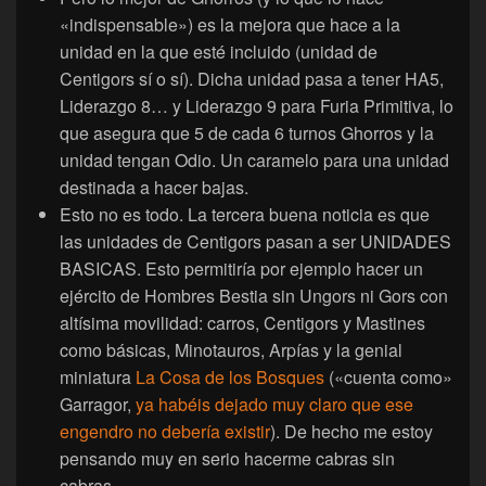
«indispensable») es la mejora que hace a la
unidad en la que esté incluido (unidad de
Centigors sí o sí). Dicha unidad pasa a tener HA5,
Liderazgo 8… y Liderazgo 9 para Furia Primitiva, lo
que asegura que 5 de cada 6 turnos Ghorros y la
unidad tengan Odio. Un caramelo para una unidad
destinada a hacer bajas.
Esto no es todo. La tercera buena noticia es que
las unidades de Centigors pasan a ser UNIDADES
BASICAS. Esto permitiría por ejemplo hacer un
ejército de Hombres Bestia sin Ungors ni Gors con
altísima movilidad: carros, Centigors y Mastines
como básicas, Minotauros, Arpías y la genial
miniatura
La Cosa de los Bosques
(«cuenta como»
Garragor,
ya habéis dejado muy claro que ese
engendro no debería existir
). De hecho me estoy
pensando muy en serio hacerme cabras sin
cabras…