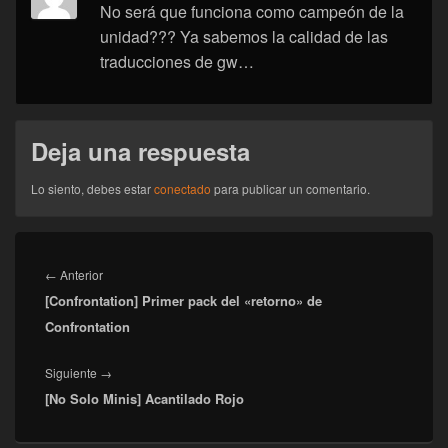
No será que funciona como campeón de la
unidad??? Ya sabemos la calidad de las
traducciones de gw…
Deja una respuesta
Lo siento, debes estar
conectado
para publicar un comentario.
Navegación
de
Entrada
←
Anterior
entradas
[Confrontation] Primer pack del «retorno» de
anterior:
Confrontation
Entrada
Siguiente
→
[No Solo Minis] Acantilado Rojo
siguiente: