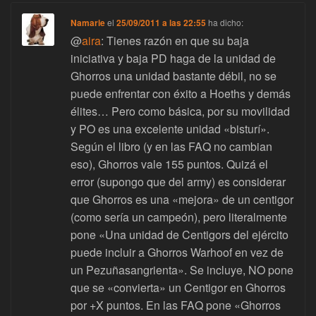
Namarie
el
25/09/2011 a las 22:55
ha dicho:
@
aira
: Tienes razón en que su baja
iniciativa y baja PD haga de la unidad de
Ghorros una unidad bastante débil, no se
puede enfrentar con éxito a Hoeths y demás
élites… Pero como básica, por su movilidad
y PO es una excelente unidad «bisturí».
Según el libro (y en las FAQ no cambian
eso), Ghorros vale 155 puntos. Quizá el
error (supongo que del army) es considerar
que Ghorros es una «mejora» de un centigor
(como sería un campeón), pero literalmente
pone «Una unidad de Centigors del ejército
puede incluir a Ghorros Warhoof en vez de
un Pezuñasangrienta». Se incluye, NO pone
que se «convierta» un Centigor en Ghorros
por +X puntos. En las FAQ pone «Ghorros