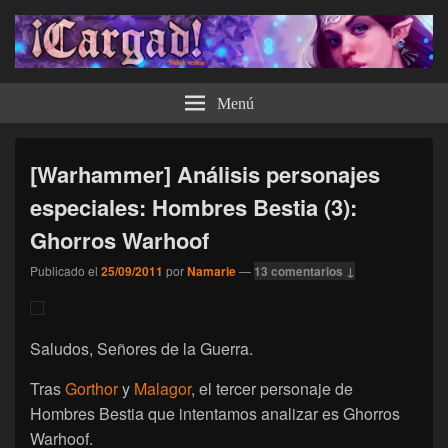
¡Cargad!
Menú
[Warhammer] Análisis personajes
especiales: Hombres Bestia (3):
Ghorros Warhoof
Publicado el
25/09/2011
por
Namarie
—
13 comentarios ↓
Saludos, Señores de la Guerra.
Tras
Gorthor
y
Malagor
, el tercer personaje de
Hombres Bestia que intentamos analizar es Ghorros
Warhoof.