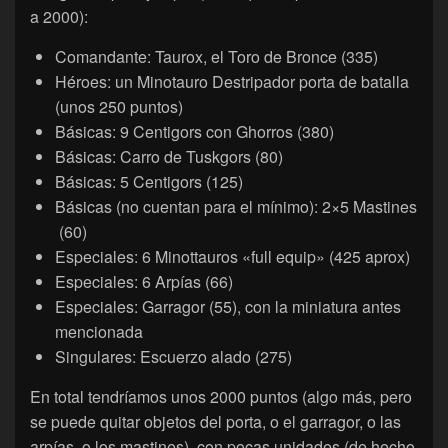
a 2000):
Comandante: Taurox, el Toro de Bronce (335)
Héroes: un Minotauro Destripador porta de batalla
(unos 250 puntos)
Básicas: 9 Centigors con Ghorros (380)
Básicas: Carro de Tuskgors (80)
Básicas: 5 Centigors (125)
Básicas (no cuentan para el mínimo): 2×5 Mastines
(60)
Especiales: 6 Minottauros «full equip» (425 aprox)
Especiales: 6 Arpías (66)
Especiales: Garragor (55), con la miniatura antes
mencionada
Singulares: Escuerzo alado (275)
En total tendríamos unos 2000 puntos (algo más, pero
se puede quitar objetos del porta, o el garragor, o las
arpías, o los mastines), con pocas unidades (de hecho