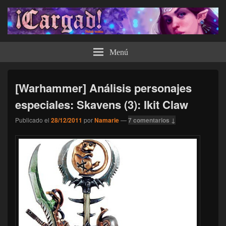
¡Cargad!
Menú
[Warhammer] Análisis personajes
especiales: Skavens (3): Ikit Claw
Publicado el
28/12/2011
por
Namarie
—
7 comentarios ↓