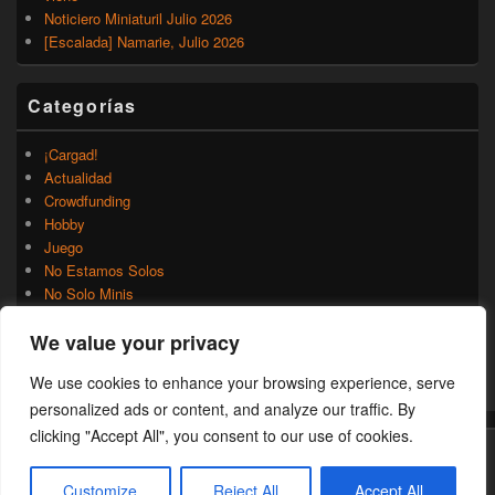
Noticiero Miniaturil Julio 2026
[Escalada] Namarie, Julio 2026
Categorías
¡Cargad!
Actualidad
Crowdfunding
Hobby
Juego
No Estamos Solos
No Solo Minis
Novedades
We value your privacy
Rumores
Trasfondo
We use cookies to enhance your browsing experience, serve
Uncategorized
personalized ads or content, and analyze our traffic. By
clicking "Accept All", you consent to our use of cookies.
Copyright © 2026
¡Cargad!
. Todos los Derechos Reservados.
Customize
Reject All
Accept All