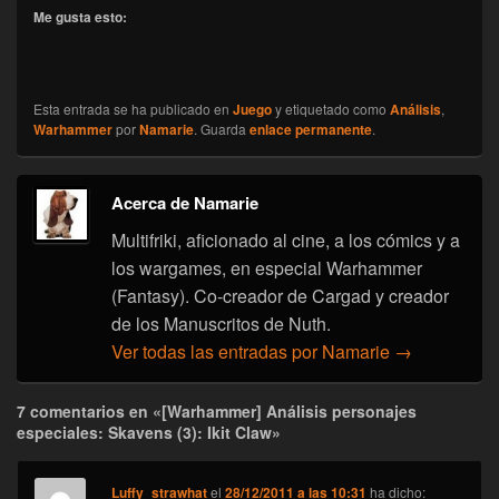
Me gusta esto:
Esta entrada se ha publicado en
Juego
y etiquetado como
Análisis
,
Warhammer
por
Namarie
. Guarda
enlace permanente
.
Acerca de Namarie
Multifriki, aficionado al cine, a los cómics y a
los wargames, en especial Warhammer
(Fantasy). Co-creador de Cargad y creador
de los Manuscritos de Nuth.
Ver todas las entradas por Namarie
→
7 comentarios en «[Warhammer] Análisis personajes
especiales: Skavens (3): Ikit Claw»
Luffy_strawhat
el
28/12/2011 a las 10:31
ha dicho: