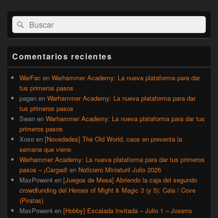
El
Buscar
Buscar
área
por:
de
widget
barra
Comentarios recientes
lateral
primaria
WarFac
en
Warhammer Academy: La nueva plataforma para dar
tus primeros pasos
pagan
en
Warhammer Academy: La nueva plataforma para dar
tus primeros pasos
Swan
en
Warhammer Academy: La nueva plataforma para dar tus
primeros pasos
Xoso
en
[Novedades] The Old World, caos en preventa la
semana que viene
Warhammer Academy: La nueva plataforma para dar tus primeros
pasos – ¡Cargad!
en
Noticiero Miniaturil Julio 2026
MaxPower4
en
[Juegos de Mesa] Abriendo la caja del segundo
crowdfunding del Heroes of Might & Magic 3 (y 5): Cala / Cove
(Piratas)
MaxPower4
en
[Hobby] Escalada Invitada – Julio 1 – Joserra