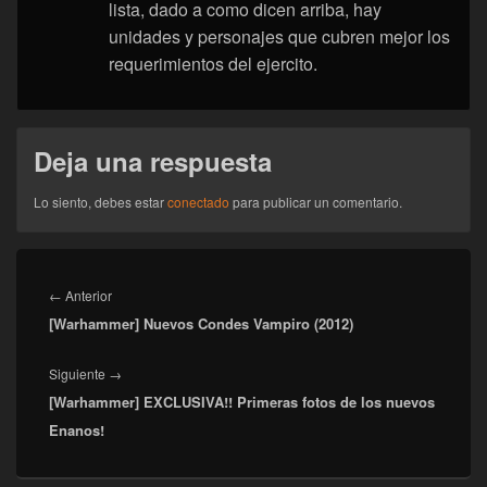
lista, dado a como dicen arriba, hay
unidades y personajes que cubren mejor los
requerimientos del ejercito.
Deja una respuesta
Lo siento, debes estar
conectado
para publicar un comentario.
Navegación
de
Entrada
←
Anterior
entradas
[Warhammer] Nuevos Condes Vampiro (2012)
anterior:
Entrada
Siguiente
→
[Warhammer] EXCLUSIVA!! Primeras fotos de los nuevos
siguiente:
Enanos!