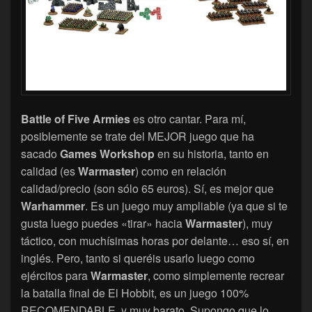
Battle of Five Armies
es otro cantar. Para mí,
posiblemente se trate del MEJOR juego que ha
sacado
Games Workshop
en su historia, tanto en
calidad (es
Warmaster
) como en relación
calidad/precio (son sólo 65 euros). Sí, es mejor que
Warhammer
. Es un juego muy ampliable (ya que si te
gusta luego puedes «tirar» hacia
Warmaster
), muy
táctico, con muchísimas horas por delante… eso sí, en
inglés. Pero, tanto si queréis usarlo luego como
ejércitos para
Warmaster
, como simplemente recrear
la batalla final de El Hobbit, es un juego 100%
RECOMENDABLE, y muy barato. Supongo que lo