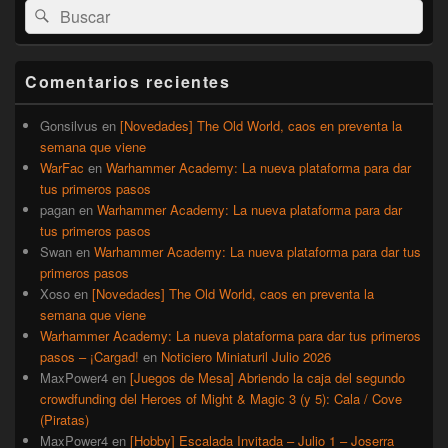
Buscar
Buscar
área
por:
de
widget
barra
Comentarios recientes
lateral
primaria
Gonsilvus
en
[Novedades] The Old World, caos en preventa la
semana que viene
WarFac
en
Warhammer Academy: La nueva plataforma para dar
tus primeros pasos
pagan
en
Warhammer Academy: La nueva plataforma para dar
tus primeros pasos
Swan
en
Warhammer Academy: La nueva plataforma para dar tus
primeros pasos
Xoso
en
[Novedades] The Old World, caos en preventa la
semana que viene
Warhammer Academy: La nueva plataforma para dar tus primeros
pasos – ¡Cargad!
en
Noticiero Miniaturil Julio 2026
MaxPower4
en
[Juegos de Mesa] Abriendo la caja del segundo
crowdfunding del Heroes of Might & Magic 3 (y 5): Cala / Cove
(Piratas)
MaxPower4
en
[Hobby] Escalada Invitada – Julio 1 – Joserra