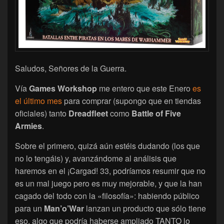
Saludos, Señores de la Guerra.
Vía
Games Workshop
me entero que este Enero
es
el último mes
para comprar (supongo que en tiendas
oficiales) tanto
Dreadfleet
como
Battle of Five
Armies
.
Sobre el primero, quizá aún estéis dudando (los que
no lo tengáis) y, avanzándome al análisis que
haremos en el ¡Cargad! 33, podríamos resumir que no
es un mal juego pero es muy mejorable, y que la han
cagado del todo con la «filosofía»: habiendo público
para un
Man’o’War
lanzan un producto que sólo tiene
eso, algo que podría haberse ampliado TANTO lo