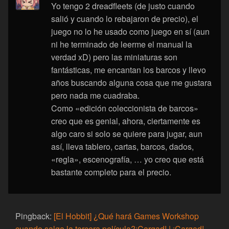
Yo tengo 2 dreadfleets (de justo cuando
salió y cuando lo rebajaron de precio), el
juego no lo he usado como juego en sí (aun
ni he terminado de leerme el manual la
verdad xD) pero las miniaturas son
fantásticas, me encantan los barcos y llevo
años buscando alguna cosa que me gustara
pero nada me cuadraba.
Como «edición coleccionista de barcos»
creo que es genial, ahora, ciertamente es
algo caro si solo se quiere para jugar, aun
así, lleva tablero, cartas, barcos, dados,
«regla», escenografía, … yo creo que está
bastante completo para el precio.
Pingback:
[El Hobbit] ¿Qué hará Games Workshop
cuando salga la tercera película?¡Cargad! | ¡Cargad!