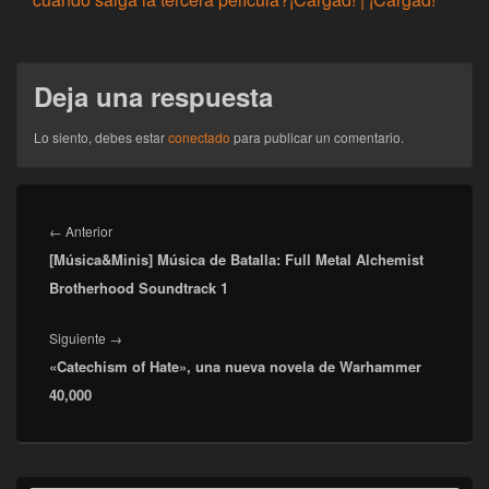
Deja una respuesta
Lo siento, debes estar
conectado
para publicar un comentario.
Navegación
de
Entrada
←
Anterior
entradas
[Música&Minis] Música de Batalla: Full Metal Alchemist
anterior:
Brotherhood Soundtrack 1
Entrada
Siguiente
→
«Catechism of Hate», una nueva novela de Warhammer
siguiente:
40,000
El