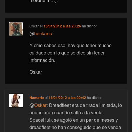
mordheim…).
Oskar
el
15/01/2012 a las 23:26
ha dicho:
@
hackans
:
Y cmo sabes eso, hay que tener mucho
cuidado con lo que se dice sin tener
información.
Oskar
Namarie
el
16/01/2012 a las 00:42
ha dicho:
@
Oskar
: Dreadfleet era de tirada limitada, lo
anunciaron cuando salió a la venta.
SpaceHulk se agotó en un par de meses y
dreadfleet no han conseguido que se venda