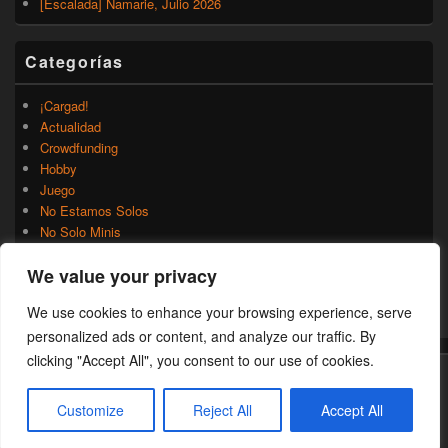
[Escalada] Namarie, Julio 2026
Categorías
¡Cargad!
Actualidad
Crowdfunding
Hobby
Juego
No Estamos Solos
No Solo Minis
Novedades
We value your privacy
Rumores
Trasfondo
We use cookies to enhance your browsing experience, serve
Uncategorized
personalized ads or content, and analyze our traffic. By
clicking "Accept All", you consent to our use of cookies.
Copyright © 2026
¡Cargad!
. Todos los Derechos Reservados.
Customize
Reject All
Accept All
Theme: Catch Box by
Catch Themes