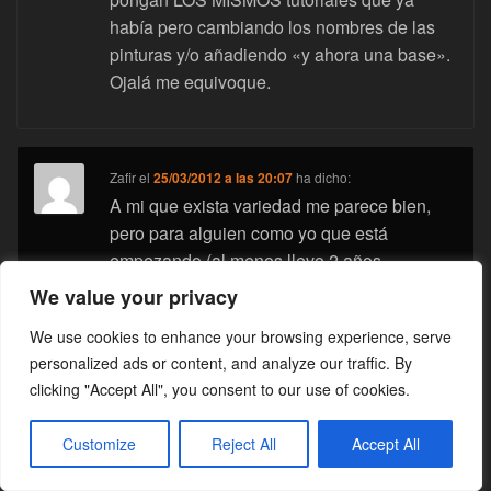
había pero cambiando los nombres de las
pinturas y/o añadiendo «y ahora una base».
Ojalá me equivoque.
Zafir
el
25/03/2012 a las 20:07
ha dicho:
A mi que exista variedad me parece bien,
pero para alguien como yo que está
empezando (al menos llevo 2 años
intentando enterarme de que va la cosa) me
We value your privacy
sobrepasa y me abruma un poco.Entre tanto
We use cookies to enhance your browsing experience, serve
anglicismo, norma, subnorma, variedad,
personalized ads or content, and analyze our traffic. By
regla especial, etc. uno se pierde.
clicking "Accept All", you consent to our use of cookies.
Ahora que me he enterado lo que es una
tinta, un lavado o un pincel seco, cambian la
Customize
Reject All
Accept All
forma de llamarlo y hacerlo.