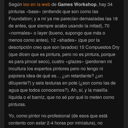
Según
leo en la web
de
Games Workshop
, hay 34
pinturas «base» (entiendo que son como las
Foundation; y a mí ya me parecían demasiadas las 18
de antes, que siempre acabo usando la mitad), 70
«normales» o layer (bueno, supongo que más o
menos como antes), 12 «shades» (que por la
descripción creo que son lavados) 15 Compuestos Dry
(que dicen que es pintura, pero no es pintura, porque
es para pincel seco), cuatro «glazes» (perdonen mi
incultura los expertos pintores pero no tengo ni
pajolera idea de qué es… ¿un retardante? ¿un
diluyente?) y seis texturas en pote (¿son como las de
agua que todos conocemos?). Ah, sí, y la masilla
líquida o el barniz, que no sé por qué lo meten como
pinturas.
Yo, como pintor no-profesional (de esos que está
contento con estar 2-4 horas por miniatura), no