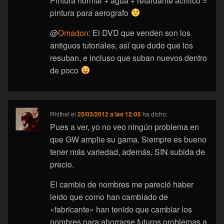
Pintura normal + agua + retardante acrilico =
pintura para aerografo
@
Omadon
: El DVD que venden son los
antiguos tutoriales, así que dudo que los
resuban, e incluso que suban nuevos dentro
de poco
Rhithel
el
25/03/2012 a las 12:05
ha dicho:
Pues a ver, yo no veo ningún problema en
que GW amplie su gama. Siempre es bueno
tener más variedad, además, SIN subida de
precio.
El cambio de nombres me pareció haber
leido que como han cambiado de
«fabricante» han tenido que cambiar los
nombres para ahorrarse futuros problemas a