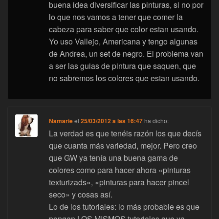
buena idea diversificar las pinturas, si no por
lo que nos vamos a tener que comer la
cabeza para saber que color estan usando.
Yo uso Vallejo, Americana y tengo algunas
de Andrea, un set de negro. El problema van
a ser las guias de pintura que saquen, que
no sabremos los colores que estan usando.
Namarie
el
25/03/2012 a las 16:47
ha dicho:
La verdad es que tenéis razón los que decís
que cuanta más variedad, mejor. Pero creo
que GW ya tenía una buena gama de
colores como para hacer ahora «pinturas
texturizads», «pinturas para hacer pincel
seco» y cosas así.
Lo de los tutoriales: lo más probable es que
pongan LOS MISMOS tutoriales que ya