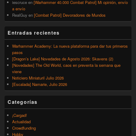
iescruce
en
[Warhammer 40.000 Combat Patrol] Mi opinión, envío
a envío
RealGuy
en
[Combat Patrol] Devoradores de Mundos
Entradas recientes
Warhammer Academy: La nueva plataforma para dar tus primeros
pasos
[Dragon’s Lake] Novedades de Agosto 2026: Skavens (2)
[Novedades] The Old World, caos en preventa la semana que
viene
Noticiero Miniaturil Julio 2026
[Escalada] Namarie, Julio 2026
Categorías
¡Cargad!
Actualidad
Crowdfunding
Hobby