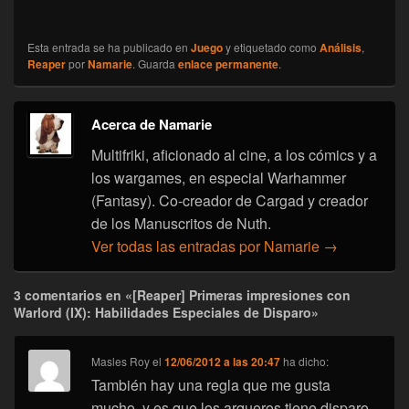
Esta entrada se ha publicado en
Juego
y etiquetado como
Análisis
,
Reaper
por
Namarie
. Guarda
enlace permanente
.
Acerca de Namarie
Multifriki, aficionado al cine, a los cómics y a
los wargames, en especial Warhammer
(Fantasy). Co-creador de Cargad y creador
de los Manuscritos de Nuth.
Ver todas las entradas por Namarie
→
3 comentarios en «[Reaper] Primeras impresiones con
Warlord (IX): Habilidades Especiales de Disparo»
Masles Roy
el
12/06/2012 a las 20:47
ha dicho:
También hay una regla que me gusta
mucho, y es que los arqueros tiene disparo