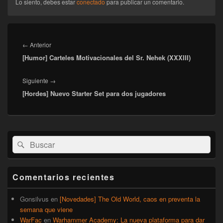
Lo siento, debes estar
conectado
para publicar un comentario.
Navegación
de
Entrada
←
Anterior
entradas
[Humor] Carteles Motivacionales del Sr. Nehek (XXXIII)
anterior:
Entrada
Siguiente
→
[Hordes] Nuevo Starter Set para dos jugadores
siguiente:
El
Buscar
Buscar
área
por:
de
widget
barra
Comentarios recientes
lateral
primaria
Gonsilvus
en
[Novedades] The Old World, caos en preventa la
semana que viene
WarFac
en
Warhammer Academy: La nueva plataforma para dar