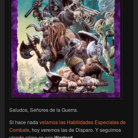
Saludos, Señores de la Guerra.
Si hace nada
veíamos las Habilidades Especiales de
Combate
, hoy veremos las de Disparo. Y seguimos
viendo cómo es ese
Warlord
…