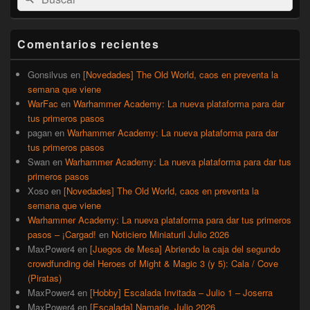
por:
de
widget
barra
Comentarios recientes
lateral
primaria
Gonsilvus
en
[Novedades] The Old World, caos en preventa la
semana que viene
WarFac
en
Warhammer Academy: La nueva plataforma para dar
tus primeros pasos
pagan
en
Warhammer Academy: La nueva plataforma para dar
tus primeros pasos
Swan
en
Warhammer Academy: La nueva plataforma para dar tus
primeros pasos
Xoso
en
[Novedades] The Old World, caos en preventa la
semana que viene
Warhammer Academy: La nueva plataforma para dar tus primeros
pasos – ¡Cargad!
en
Noticiero Miniaturil Julio 2026
MaxPower4
en
[Juegos de Mesa] Abriendo la caja del segundo
crowdfunding del Heroes of Might & Magic 3 (y 5): Cala / Cove
(Piratas)
MaxPower4
en
[Hobby] Escalada Invitada – Julio 1 – Joserra
MaxPower4
en
[Escalada] Namarie, Julio 2026