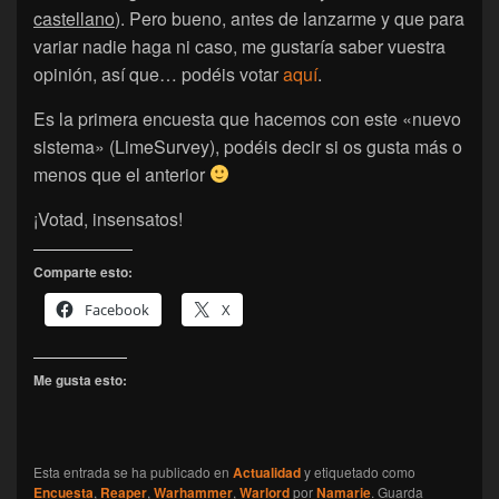
castellano
). Pero bueno, antes de lanzarme y que para
variar nadie haga ni caso, me gustaría saber vuestra
opinión, así que… podéis votar
aquí
.
Es la primera encuesta que hacemos con este «nuevo
sistema» (LimeSurvey), podéis decir si os gusta más o
menos que el anterior
¡Votad, insensatos!
Comparte esto:
Facebook
X
Me gusta esto:
Esta entrada se ha publicado en
Actualidad
y etiquetado como
Encuesta
,
Reaper
,
Warhammer
,
Warlord
por
Namarie
. Guarda