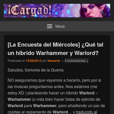
¡Cargad!
Menú
[La Encuesta del Miércoles] ¿Qué tal
un híbrido Warhammer y Warlord?
Publicado el
15/08/2012
por
Namarie
—
4 comentarios ↓
Saludos, Señores de la Guerra.
NO aseguramos que vayamos a hacerlo, pero por si
las moscas preguntamos antes. Nos estamos (me
estoy XD ) planteando hacer un híbrido
Warlord
–
Warhammer
(o más bien hacer listas de ejército de
Warlord
para
Warhammer
, pero añadiendo un par de
cositas al reglamento de
Warlord
… y
traducido al