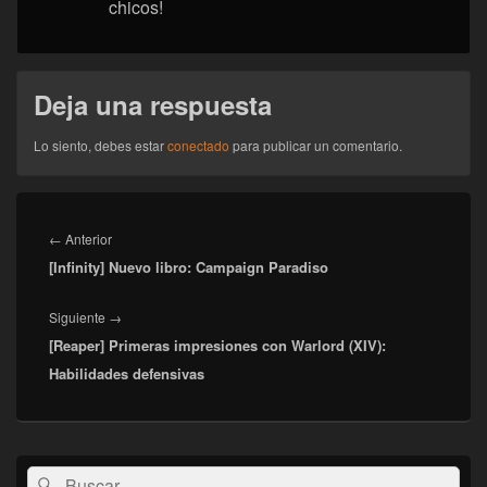
chicos!
Deja una respuesta
Lo siento, debes estar
conectado
para publicar un comentario.
Navegación
de
Entrada
←
Anterior
entradas
[Infinity] Nuevo libro: Campaign Paradiso
anterior:
Entrada
Siguiente
→
[Reaper] Primeras impresiones con Warlord (XIV):
siguiente:
Habilidades defensivas
El
Buscar
Buscar
área