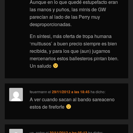
Aunque en lo que quedé estupefacto eran
las manos y puños, las minis de GW
parecían al lado de las Perry muy
desproporcionadas.
En síntesi, más oferta de tropa humana
‘multiusos’ a buen precio siempre es bien
recibida, y para los que (aun) jugamos
mercenarios estos ballesteros pintan bien.
Un saludo
feuermann
el
29/11/2012 a las 18:45
ha dicho:
A ver cuando sacan al bando sareaceno
estos de fireforfe
un_notas
el
30/11/2012 a las 05:13
ha dicho: