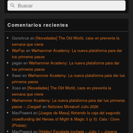
Buscar
Buscar
área
por:
de
widget
barra
Comentarios recientes
lateral
primaria
Gonsilvus
en
[Novedades] The Old World, caos en preventa la
semana que viene
WarFac
en
Warhammer Academy: La nueva plataforma para dar
tus primeros pasos
pagan
en
Warhammer Academy: La nueva plataforma para dar
tus primeros pasos
Swan
en
Warhammer Academy: La nueva plataforma para dar tus
primeros pasos
Xoso
en
[Novedades] The Old World, caos en preventa la
semana que viene
Warhammer Academy: La nueva plataforma para dar tus primeros
pasos – ¡Cargad!
en
Noticiero Miniaturil Julio 2026
MaxPower4
en
[Juegos de Mesa] Abriendo la caja del segundo
crowdfunding del Heroes of Might & Magic 3 (y 5): Cala / Cove
(Piratas)
MaxPower4
en
[Hobby] Escalada Invitada – Julio 1 – Joserra