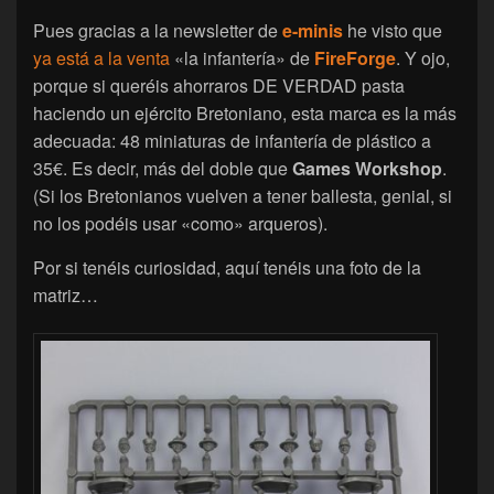
Pues gracias a la newsletter de
e-minis
he visto que
ya está a la venta
«la infantería» de
FireForge
. Y ojo,
porque si queréis ahorraros DE VERDAD pasta
haciendo un ejército Bretoniano, esta marca es la más
adecuada: 48 miniaturas de infantería de plástico a
35€. Es decir, más del doble que
Games Workshop
.
(Si los Bretonianos vuelven a tener ballesta, genial, si
no los podéis usar «como» arqueros).
Por si tenéis curiosidad, aquí tenéis una foto de la
matriz…