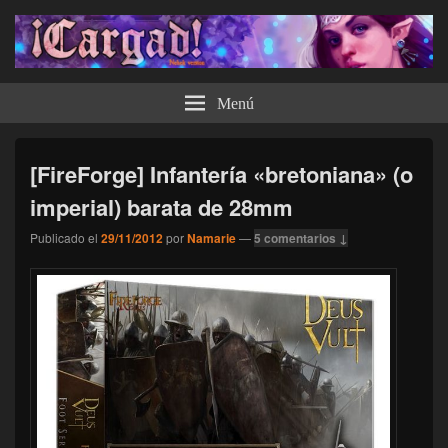
¡Cargad!
Menú
[FireForge] Infantería «bretoniana» (o
imperial) barata de 28mm
Publicado el
29/11/2012
por
Namarie
—
5 comentarios ↓