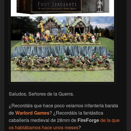
Saludos, Señores de la Guerra.
¿Recordáis que hace poco veíamos infantería barata
de
Warlord Games
? ¿Recordáis la fantástica
caballería medieval de 28mm de
FireForge
de la que
os hablábamos hace unos meses
?