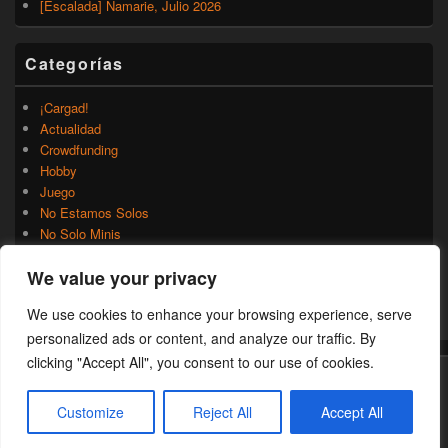
[Escalada] Namarie, Julio 2026
Categorías
¡Cargad!
Actualidad
Crowdfunding
Hobby
Juego
No Estamos Solos
No Solo Minis
Novedades
We value your privacy
Rumores
Trasfondo
We use cookies to enhance your browsing experience, serve
Uncategorized
personalized ads or content, and analyze our traffic. By
clicking "Accept All", you consent to our use of cookies.
Copyright © 2026
¡Cargad!
. Todos los Derechos Reservados.
Customize
Reject All
Accept All
Theme: Catch Box by
Catch Themes