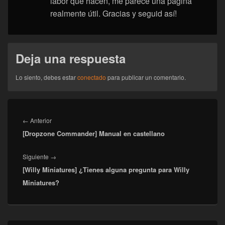
labor que hacen, me parece una página
realmente útil. Gracias y seguid así!
Deja una respuesta
Lo siento, debes estar
conectado
para publicar un comentario.
Navegación
de
Entrada
←
Anterior
entradas
[Dropzone Commander] Manual en castellano
anterior:
Entrada
Siguiente
→
[Willy Miniatures] ¿Tienes alguna pregunta para Willy
siguiente:
Miniatures?
El