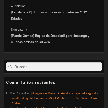
Navegación
de
Entrada
←
Anterior
entradas
[Escalada a 2] Últimas miniaturas pintadas en 2012:
anterior:
Dríades
Entrada
Siguiente
→
[Mantic Games] Reglas de Dreadball para descarga y
siguiente:
muchas ofertas en su web
El
Buscar
Buscar
área
por:
de
widget
barra
Comentarios recientes
lateral
primaria
MaxPower4
en
[Juegos de Mesa] Abriendo la caja del segundo
crowdfunding del Heroes of Might & Magic 3 (y 5): Cala / Cove
(Piratas)