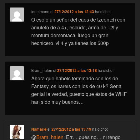
feuetmann
el
27/12/2012 a las 12:43
ha dicho:
O eso o un señor del caos de tzeentch con
amuleto de a 4+, escudo, arma de +2f y
montura demoniaca, luego un gran
hechicero lvl 4 y ya tienes los 500p
Bram_halen
el
27/12/2012 a las 13:18
ha dicho:
Ahora que habéis terminado con los de
Fantasy, os liareis con los de 40 k? Seria
genial la verdad, puesto que éstos de WHF
han sido muy buenos…
Namarie
el
27/12/2012 a las 13:19
ha dicho:
@
Bram_halen
: Err… pues no… ni tengo