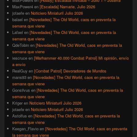
MaxPower4
en
[Hobby] Escalada Invitada – Julio 1 – Joserra
MaxPower4
en
[Escalada] Namarie, Julio 2026
jotaefe
en
Noticiero Miniaturil Julio 2026
balael
en
[Novedades] The Old World, caos en preventa la
semana que viene
Lafael
en
[Novedades] The Old World, caos en preventa la
semana que viene
QdeTobin
en
[Novedades] The Old World, caos en preventa la
semana que viene
iescruce
en
[Warhammer 40.000 Combat Patrol] Mi opinión, envío
a envío
RealGuy
en
[Combat Patrol] Devoradores de Mundos
mans93
en
[Novedades] The Old World, caos en preventa la
semana que viene
Gonsilvus
en
[Novedades] The Old World, caos en preventa la
semana que viene
Kriger
en
Noticiero Miniaturil Julio 2026
jotaefe
en
Noticiero Miniaturil Julio 2026
Astolfus
en
[Novedades] The Old World, caos en preventa la
semana que viene
Keegan_Flavio
en
[Novedades] The Old World, caos en preventa
la semana que viene