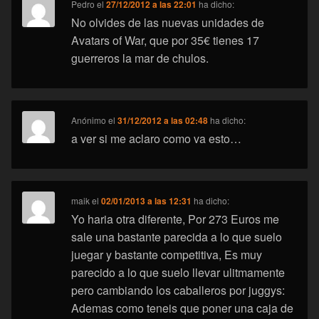
Pedro
el
27/12/2012 a las 22:01
ha dicho:
No olvides de las nuevas unidades de
Avatars of War, que por 35€ tienes 17
guerreros la mar de chulos.
Anónimo
el
31/12/2012 a las 02:48
ha dicho:
a ver si me aclaro como va esto…
maik
el
02/01/2013 a las 12:31
ha dicho:
Yo haria otra diferente, Por 273 Euros me
sale una bastante parecida a lo que suelo
juegar y bastante competitiva, Es muy
parecido a lo que suelo llevar ulitmamente
pero cambiando los caballeros por juggys:
Ademas como teneis que poner una caja de