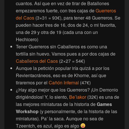
cuantos. Así que en vez de tirar de Batallones
empezaremos fuerte, con tres cajas de
Guerreros
del Caos
(3×31 = 93€), para tener 48 Guerreros. Se
pueden hacer tres de 16, dos de 24, o mi favorita,
una de 29 y otra de 19 (cada una con un
Hechicero)
Tener Guerreros sin Caballeros es como una
tortilla sin huevo. Vamos pues a por dos cajas de
Caballeros del Caos
(2×27 = 54€)
Aunque la petición popular iría quizá a por los
Revientacráneos, eso es de Khorne, así que
tiraremos por el
Cañón Infernal
(47€)
¿Hay algo mejor que los Guerreros? ¡Un Demonio
dirigiéndolos! Y, lo siento,
Be’lakor
(32€) es una de
las mejores miniaturas de la historia de
Games
Workshop
(y personalmente, de la historia de las
miniaturas). Pa’ la saca. Aunque no sea de
Tzeentch, es azul, algo es algo