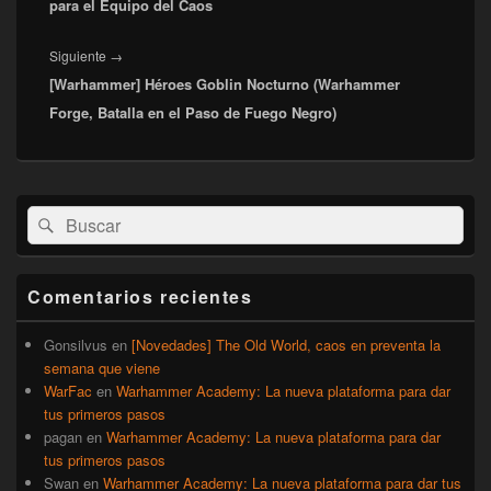
para el Equipo del Caos
Entrada
Siguiente
→
[Warhammer] Héroes Goblin Nocturno (Warhammer
siguiente:
Forge, Batalla en el Paso de Fuego Negro)
El
Buscar
Buscar
área
por:
de
widget
barra
Comentarios recientes
lateral
primaria
Gonsilvus
en
[Novedades] The Old World, caos en preventa la
semana que viene
WarFac
en
Warhammer Academy: La nueva plataforma para dar
tus primeros pasos
pagan
en
Warhammer Academy: La nueva plataforma para dar
tus primeros pasos
Swan
en
Warhammer Academy: La nueva plataforma para dar tus