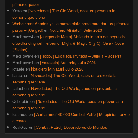
primeros pasos
Xoso
en
[Novedades] The Old World, caos en preventa la
semana que viene
Warhammer Academy: La nueva plataforma para dar tus primeros
pasos – ¡Cargad!
en
Noticiero Miniaturil Julio 2026
MaxPower4
en
[Juegos de Mesa] Abriendo la caja del segundo
crowdfunding del Heroes of Might & Magic 3 (y 5): Cala / Cove
(Piratas)
MaxPower4
en
[Hobby] Escalada Invitada – Julio 1 – Joserra
MaxPower4
en
[Escalada] Namarie, Julio 2026
jotaefe
en
Noticiero Miniaturil Julio 2026
balael
en
[Novedades] The Old World, caos en preventa la
semana que viene
Lafael
en
[Novedades] The Old World, caos en preventa la
semana que viene
QdeTobin
en
[Novedades] The Old World, caos en preventa la
semana que viene
iescruce
en
[Warhammer 40.000 Combat Patrol] Mi opinión, envío
a envío
RealGuy
en
[Combat Patrol] Devoradores de Mundos