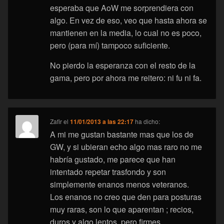
esperaba que AoW me sorprendiera con
algo. En vez de eso, veo que hasta ahora se
mantienen en la media, lo cual no es poco,
pero (para mí) tampoco suficiente.
No pierdo la esperanza con el resto de la
gama, pero por ahora me reitero: ni fu ni fa.
Zafir
el
11/01/2013 a las 22:17
ha dicho:
A mi me gustan bastante mas que los de
GW, y si ubieran echo algo mas raro no me
habría gustado, me parece que han
intentado repetar trasfondo y son
simplemente enanos menos veteranos.
Los enanos no creo que den para posturas
muy raras, son lo que aparentan ; recios,
duros y algo lentos, pero firmes.