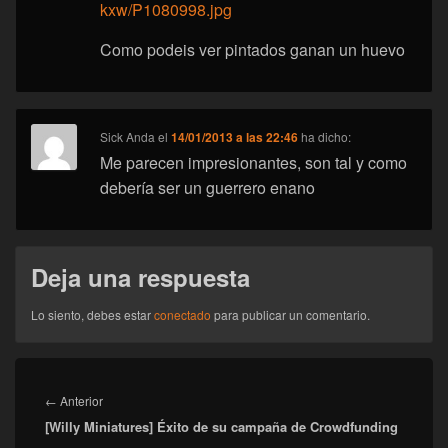
kxw/P1080998.jpg
Como podeis ver pintados ganan un huevo
Sick Anda
el
14/01/2013 a las 22:46
ha dicho:
Me parecen impresionantes, son tal y como
debería ser un guerrero enano
Deja una respuesta
Lo siento, debes estar
conectado
para publicar un comentario.
Navegación
de
Entrada
←
Anterior
entradas
[Willy Miniatures] Éxito de su campaña de Crowdfunding
anterior: