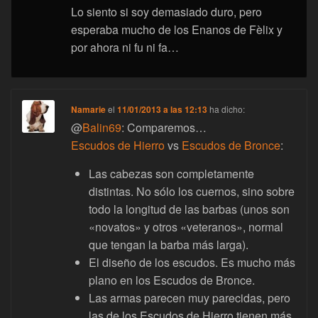
Lo siento si soy demasiado duro, pero
esperaba mucho de los Enanos de Fèlix y
por ahora ni fu ni fa…
Namarie
el
11/01/2013 a las 12:13
ha dicho:
@
Balin69
: Comparemos…
Escudos de Hierro
vs
Escudos de Bronce
:
Las cabezas son completamente
distintas. No sólo los cuernos, sino sobre
todo la longitud de las barbas (unos son
«novatos» y otros «veteranos», normal
que tengan la barba más larga).
El diseño de los escudos. Es mucho más
plano en los Escudos de Bronce.
Las armas parecen muy parecidas, pero
las de los Escudos de Hierro tienen más