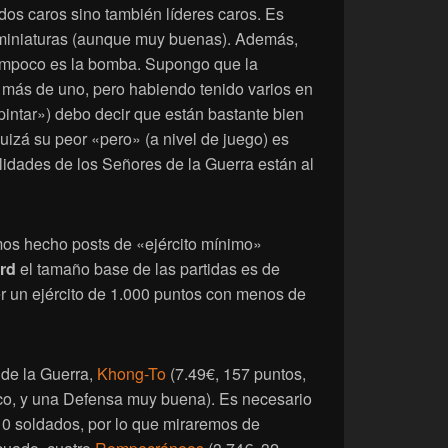
dos caros sino también líderes caros. Es
s miniaturas (aunque muy buenas). Además,
ampoco es la bomba. Supongo que la
 a más de uno, pero habiendo tenido varios en
pintar») debo decir que están bastante bien
uizá su peor «pero» (a nivel de juego) es
bilidades de los Señores de la Guerra están al
os hecho posts de «ejército mínimo»
rd
el tamaño base de las partidas es de
r un ejército de 1.000 puntos con menos de
de la Guerra,
Khong-To
(7.49€, 157 puntos,
ico, y una Defensa muy buena). Es necesario
10 soldados, por lo que miraremos de