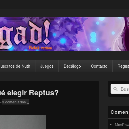
uscritos de Nuth
Juegos
Decálogo
Contacto
Regist
El
Buscar
Busc
área
ué elegir Reptus?
por:
de
widget
—
3 comentarios ↓
barra
lateral
Coment
primaria
MaxPow