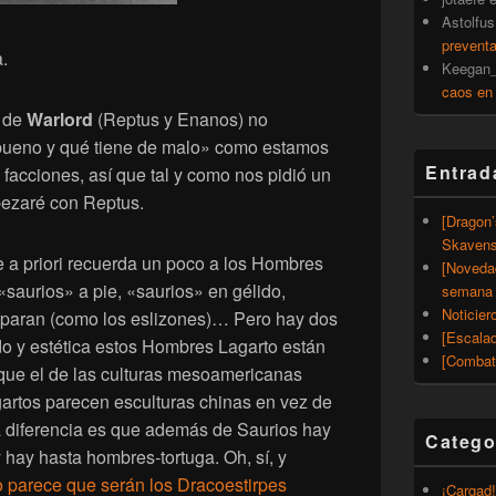
Astolfus
prevent
.
Keegan_
caos en
s de
Warlord
(Reptus y Enanos) no
bueno y qué tiene de malo» como estamos
Entrad
facciones, así que tal y como nos pidió un
mpezaré con Reptus.
[Dragon
Skavens
e a priori recuerda un poco a los Hombres
[Noveda
«saurios» a pie, «saurios» en gélido,
semana 
Noticier
sparan (como los eslizones)… Pero hay dos
[Escalad
ndo y estética estos Hombres Lagarto están
[Combat
que el de las culturas mesoamericanas
gartos parecen esculturas chinas en vez de
 diferencia es que además de Saurios hay
Catego
y hay hasta hombres-tortuga. Oh, sí, y
 parece que serán los Dracoestirpes
¡Cargad!