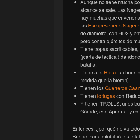
Aunque no tiene mucha pote
alcance se sale. Las Nage
hay muchas que envenenan
las
Escupeveneno Nagend
de diámetro, con HD3 y e
pero contra ejércitos de m
Tiene tropas sacrificables
(¡carta de táctica!) dándon
batalla.
Tiene a la
Hidra
, un buení
medida que la hieren).
Tienen los
Guerreros Gaan
Tienen
tortugas
con Reducc
Y tienen TROLLS, unos bu
Grande, con Aporrear y co
Entonces, ¿por qué no va todo
Bueno, cada miniatura es relat