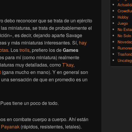
Actualid
Crowdfu
Hobby
o debo reconocer que se trata de un ejército
Juego
las miniaturas, se trata de probablemente el
No Esta
ción», es decir, dejando aparte Savage
No Solo
Noveda
eas y más miniaturas interesantes. Sí,
hay
Rumore
otas
. Los
trolls
, prefiero los de
Games
Trasfon
es para mí (como miniatura) realmente
Uncateg
niaturas muy detalladas, como
T’kay
,
t
(gana mucho en mano). Y en general son
es una sensación de que en promedio es un
Pues tiene un poco de todo.
os en combate cuerpo a cuerpo. Ahí están
s
Payanak
(rápidos, resistentes, letales).