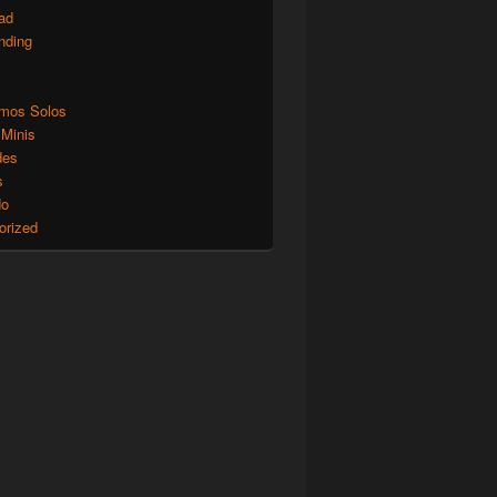
ad
nding
mos Solos
 Minis
des
s
do
orized