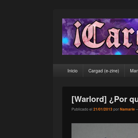
¡Cargad!
Menú
Inicio
Cargad (e-zine)
Man
principal
[Warlord] ¿Por q
Publicado el
21/01/2013
por
Namarie