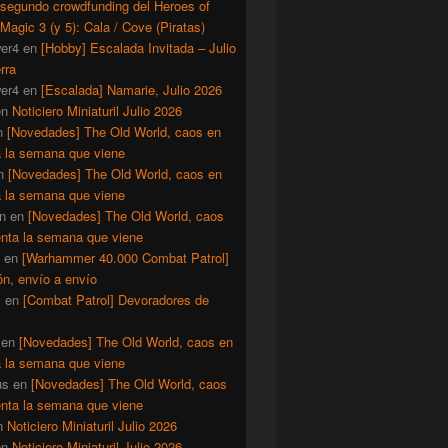
 segundo crowdfunding del Heroes of
Magic 3 (y 5): Cala / Cove (Piratas)
er4
en
[Hobby] Escalada Invitada – Julio
rra
er4
en
[Escalada] Namarie, Julio 2026
en
Noticiero Miniaturil Julio 2026
n
[Novedades] The Old World, caos en
a la semana que viene
n
[Novedades] The Old World, caos en
a la semana que viene
n
en
[Novedades] The Old World, caos
enta la semana que viene
en
[Warhammer 40.000 Combat Patrol]
ón, envío a envío
y
en
[Combat Patrol] Devoradores de
en
[Novedades] The Old World, caos en
a la semana que viene
us
en
[Novedades] The Old World, caos
enta la semana que viene
n
Noticiero Miniaturil Julio 2026
en
Noticiero Miniaturil Julio 2026