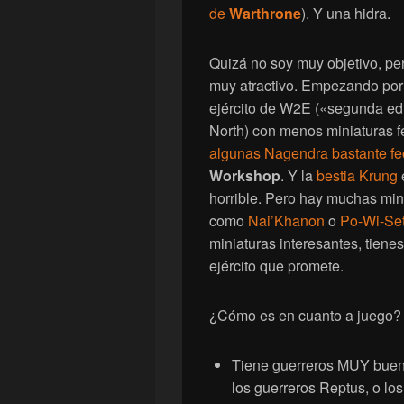
de
Warthrone
). Y una hidra.
Quizá no soy muy objetivo, per
muy atractivo. Empezando por 
ejército de W2E («segunda edi
North) con menos miniaturas f
algunas Nagendra bastante fe
Workshop
. Y la
bestia Krung
horrible. Pero hay muchas mi
como
Nai’Khanon
o
Po-Wi-Se
miniaturas interesantes, tien
ejército que promete.
¿Cómo es en cuanto a juego? 
Tiene guerreros MUY buen
los guerreros Reptus, o lo