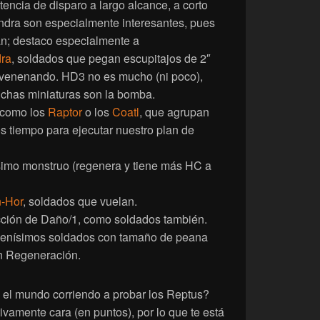
ncia de disparo a largo alcance, a corto
ndra son especialmente interesantes, pues
; destaco especialmente a
ra
, soldados que pegan escupitajos de 2″
nvenenando. HD3 no es mucho (ni poco),
uchas miniaturas son la bomba.
, como los
Raptor
o los
Coatl
, que agrupan
os tiempo para ejecutar nuestro plan de
simo monstruo (regenera y tiene más HC a
-Hor
, soldados que vuelan.
ión de Daño/1, como soldados también.
enísimos soldados con tamaño de peana
n Regeneración.
 el mundo corriendo a probar los Reptus?
ivamente cara (en puntos), por lo que te está