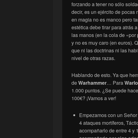
forzando a tener no sólo solda
decir, es un ejército de poca
en magia no es manco pero t
estética debe tirar para atrás
las manos (en la cola de «por 
y no es muy caro (en euros). Q
que ni las doctrinas ni las ha
nivel de otras razas.
Hablando de esto. Ya que hem
de
Warhammer
… Para
Warlo
1.000 puntos. ¿Se puede hace
100€? ¡Vamos a ver!
Empezamos con un Señor 
4 ataques mortíferos, Táct
acompañarlo de entre 4 y 