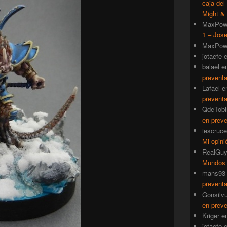
caja del
Might & 
MaxPow
1 – Jose
MaxPow
jotaefe
balael
e
prevent
Lafael
e
prevent
QdeTobi
en prev
iescruce
Mi opini
RealGu
Mundos
mans93
prevent
Gonsilv
en prev
Kriger
e
jotaefe