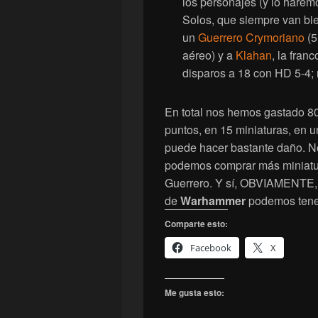
los personajes (y lo haremo
Solos, que siempre van bie
un
Guerrero Crymoriano
(5
aéreo) y a
Klahan
, la fran
disparos a 18 con HD 5-4;
En total nos hemos gastado 80
puntos, en 15 miniaturas, en u
puede hacer bastante daño. No
podemos comprar más miniatu
Guerrero. Y sí, OBVIAMENTE,
de
Warhammer
podemos tener
Comparte esto:
Facebook
X
Me gusta esto: