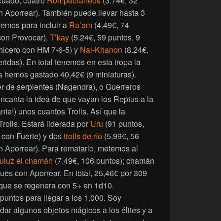
cuado, cuatro
Rompecráneos
(3.74€, 32
n Aporrear). También puede llevar hasta 3
remos para incluir a
Ra’am
(4.49€, 74
con Provocar),
T’kay
(5.24€, 59 puntos, 9
hicero con HM 7-6-5) y
Nai-Khanon
(8.24€,
eridas). En total tenemos en esta tropa la
os hemos gastado 40,42€ (9 miniaturas).
r de serpientes (Nagendra), o Guerreros
ncanta la idea de que vayan los Reptus a la
ante!) unos cuantos Trolls. Así que la
rolls. Estará liderada por
Uru
(91 puntos,
 con Fuerte) y dos
trolls de río
(5.99€, 56
n Aporrear). Para rematarlo, metemos al
uluz el chamán
(7.49€, 106 puntos); chamán
es con Aporrear. En total, 25,46€ por 309
 que se regenera con 5+ en 1d10.
untos para llegar a los 1.000. Soy
ar algunos objetos mágicos a los élites y a