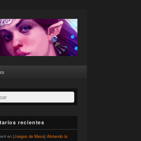
ro
ar
arios recientes
er4
en
[Juegos de Mesa] Abriendo la