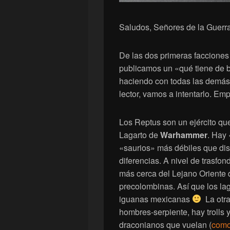
Saludos, Señores de la Guerra
De las dos primeras faccione
publicamos un «qué tiene de 
haciendo con todas las demás 
lector, vamos a intentarlo. E
Los Reptus son un ejército qu
Lagarto de
Warhammer
. Hay 
«saurios» más débiles que di
diferencias. A nivel de trasfo
más cerca del Lejano Oriente 
precolombinas. Así que los la
iguanas mexicanas
La otra
hombres-serpiente, hay trolls 
draconianos que vuelan (
como