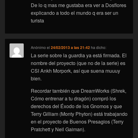
De lo q mas me gustaba era ver a Dosflores
explicando a todo el mundo q era ser un
turista
Anónimo
el
24/02/2013 a las 21:42
ha dicho:
La serie sobre la guardia ya está firmada. El
nombre del proyecto (que no de la serie) es
CSI Ankh Morpork, así que suena muuuy
bien.
Recordar también que DreamWorks (Shrek,
Cómo entrenar a tu dragón) compró los
derechos del Éxodo de los Gnomos y que
Terry Gilliam (Monty Phyton) está trabajando
en el proyecto de Buenos Presagios (Terry
Pratchett y Neil Gaiman).