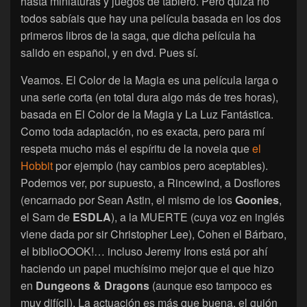
hasta miniaturas y juegos de tablero. Pero quizá no
todos sabíais que hay una película basada en los dos
primeros libros de la saga, que dicha película ha
salido en español, y en dvd. Pues sí.
Veamos. El Color de la Magia es una película larga o
una serie corta (en total dura algo más de tres horas),
basada en El Color de la Magia y La Luz Fantástica.
Como toda adaptación, no es exacta, pero para mí
respeta mucho más el espíritu de la novela que
el
Hobbit
por ejemplo (hay cambios pero aceptables).
Podemos ver, por supuesto, a Rincewind, a Dosflores
(encarnado por Sean Astin, el mismo de los
Goonies
,
el Sam de
ESDLA
), a la MUERTE (cuya voz en inglés
viene dada por sir Christopher Lee), Cohen el Bárbaro,
el biblioOOOK!… incluso Jeremy Irons está por ahí
haciendo un papel muchísimo mejor que el que hizo
en
Dungeons & Dragons
(aunque eso tampoco es
muy difícil). La actuación es más que buena, el guión