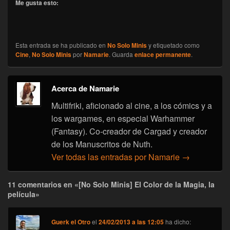
Me gusta esto:
Esta entrada se ha publicado en
No Solo Minis
y etiquetado como
Cine
,
No Solo Minis
por
Namarie
. Guarda
enlace permanente
.
Acerca de Namarie
Multifriki, aficionado al cine, a los cómics y a
los wargames, en especial Warhammer
(Fantasy). Co-creador de Cargad y creador
de los Manuscritos de Nuth.
Ver todas las entradas por Namarie
→
11 comentarios en «[No Solo Minis] El Color de la Magia, la
película»
Guerk el Otro
el
24/02/2013 a las 12:05
ha dicho: