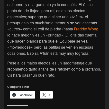
es bueno, y el argumento ya lo conocéis. El único
punto donde flojea, para mí, es en los efectos
especiales; supongo que al ser una «tv film» el
presupuesto es muchísimo menor, y se ven escenas
«cutres» como el troll de piedra (hasta
Freddie Wong
lo hace mejor, y es un «pringao»…), o te das cuenta
que hacen planos para que el Equipaje se vea
«moviéndose» pero las patitas se ven en escasas
ocasiones. Eso sí, A’tuin está muy muy lograda.
Pese a los malos efectos, es un largometraje que
recomiendo tanto a fans de Pratchett como a profanos.
Os hará pasar un buen rato.
Comparte esto:
Facebook
X