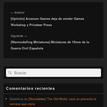
Navegación
de
Entrada
←
Anterior
entradas
[Opinión] Arcanum Games deja de vender Games
anterior:
Workshop y Privateer Press
Entrada
Siguiente
→
[Warmodelling Miniatures] Miniaturas de 15mm de la
siguiente:
Guerra Civil Española
El
Buscar
Buscar
área
por:
de
widget
barra
Comentarios recientes
lateral
primaria
Gonsilvus
en
[Novedades] The Old World, caos en preventa la
semana que viene