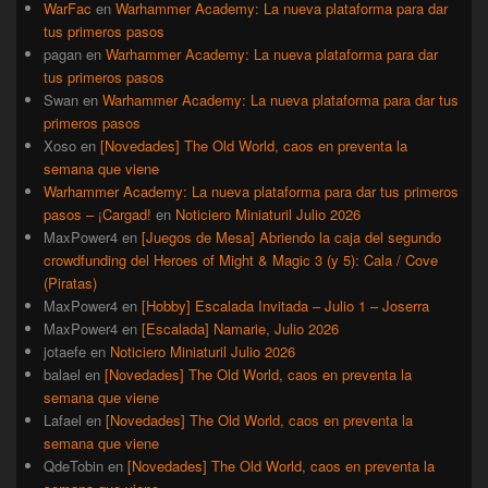
WarFac
en
Warhammer Academy: La nueva plataforma para dar
tus primeros pasos
pagan
en
Warhammer Academy: La nueva plataforma para dar
tus primeros pasos
Swan
en
Warhammer Academy: La nueva plataforma para dar tus
primeros pasos
Xoso
en
[Novedades] The Old World, caos en preventa la
semana que viene
Warhammer Academy: La nueva plataforma para dar tus primeros
pasos – ¡Cargad!
en
Noticiero Miniaturil Julio 2026
MaxPower4
en
[Juegos de Mesa] Abriendo la caja del segundo
crowdfunding del Heroes of Might & Magic 3 (y 5): Cala / Cove
(Piratas)
MaxPower4
en
[Hobby] Escalada Invitada – Julio 1 – Joserra
MaxPower4
en
[Escalada] Namarie, Julio 2026
jotaefe
en
Noticiero Miniaturil Julio 2026
balael
en
[Novedades] The Old World, caos en preventa la
semana que viene
Lafael
en
[Novedades] The Old World, caos en preventa la
semana que viene
QdeTobin
en
[Novedades] The Old World, caos en preventa la