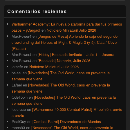
widget
barra
Comentarios recientes
lateral
primaria
Warhammer Academy: La nueva plataforma para dar tus primeros
pasos – ¡Cargad!
en
Noticiero Miniaturil Julio 2026
MaxPower4
en
[Juegos de Mesa] Abriendo la caja del segundo
crowdfunding del Heroes of Might & Magic 3 (y 5): Cala / Cove
(Piratas)
MaxPower4
en
[Hobby] Escalada Invitada – Julio 1 – Joserra
MaxPower4
en
[Escalada] Namarie, Julio 2026
jotaefe
en
Noticiero Miniaturil Julio 2026
balael
en
[Novedades] The Old World, caos en preventa la
semana que viene
Lafael
en
[Novedades] The Old World, caos en preventa la
semana que viene
QdeTobin
en
[Novedades] The Old World, caos en preventa la
semana que viene
iescruce
en
[Warhammer 40.000 Combat Patrol] Mi opinión, envío
a envío
RealGuy
en
[Combat Patrol] Devoradores de Mundos
mans93
en
[Novedades] The Old World, caos en preventa la