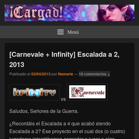
¡Cargad!
Menú
[Carnevale + Infinity] Escalada a 2,
2013
Publicado el
02/04/2013
por
Namarie
—
16 comentarios ↓
vs
Saludos, Señores de la Guerra.
¿Recordáis el Escalada a 4 que acabó siendo
Escalada a 2? Ese proyecto en el cual dos (o cuatro)
jugadores intentábamos aprender a jugar a algo,