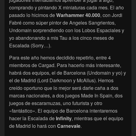
comprando y pintando X miniaturas cada mes. El año
pasado lo hicimos de
Warhammer 40.000
, con Jordi
Fabré como súper pintor de Angeles Sangrientos,
Undomain sorprendiendo con los Lobos Espaciales y
yo abandonando a mis Tau a los cinco meses de
Escalada (Sorry…).
Para este año hemos decidido repetirlo, entre 4
miembros de Cargad. Para hacerlo más interesante,
habrá dos equipos, el de Barcelona (Undomain y yo) y
el de Madrid (Lord Darkmoon y McAllus). Hemos
creído oportuno que lo mejor será darle caña a dos
marcas nacionales, a dos juegos Made In Spain, dos
juegos de escaramuzas, uno futurista y otro
«fantástico». El equipo de Barcelona intentaremos
hacer la Escalada de
Infinity
, mientras que el equipo
de Madrid lo hará con
Carnevale
.