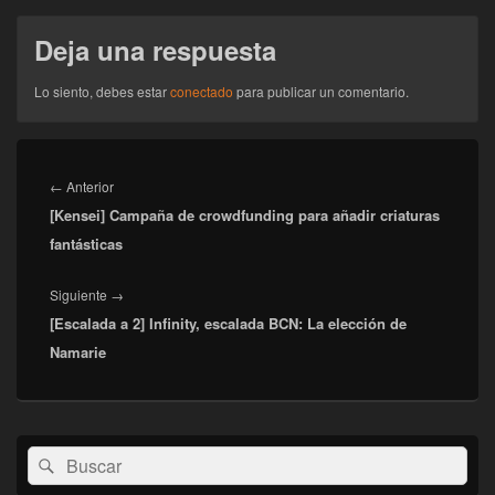
Deja una respuesta
Lo siento, debes estar
conectado
para publicar un comentario.
Navegación
de
Entrada
←
Anterior
entradas
[Kensei] Campaña de crowdfunding para añadir criaturas
anterior:
fantásticas
Entrada
Siguiente
→
[Escalada a 2] Infinity, escalada BCN: La elección de
siguiente:
Namarie
El
Buscar
Buscar
área
por:
de