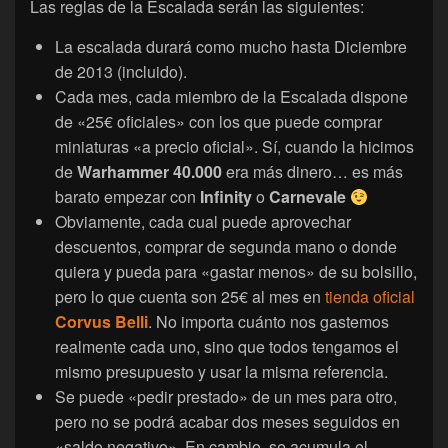
Las reglas de la Escalada serán las siguientes:
La escalada durará como mucho hasta Diciembre
de 2013 (incluido).
Cada mes, cada miembro de la Escalada dispone
de «25€ oficiales» con los que puede comprar
miniaturas «a precio oficial». Sí, cuando la hicimos
de
Warhammer 40.000
era más dinero… es más
barato empezar con
Infinity
o
Carnevale
Obviamente, cada cual puede aprovechar
descuentos, comprar de segunda mano o donde
quiera y pueda para «gastar menos» de su bolsillo,
pero lo que cuenta son 25€ al mes en
tienda oficial
Corvus Belli
. No importa cuánto nos gastemos
realmente cada uno, sino que todos tengamos el
mismo presupuesto y usar la misma referencia.
Se puede «pedir prestado» de un mes para otro,
pero no se podrá acabar dos meses seguidos en
«saldo negativo». En cambio, se acumula el