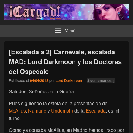
¡Cargad!
Menú
[Escalada a 2] Carnevale, escalada
MAD: Lord Darkmoon y los Doctores
del Ospedale
Publicado el
04/04/2013
por
Lord Darkmoon
—
3 comentarios ↓
Saludos, Señores de la Guerra.
Pues siguiendo la estela de la presentación de
McAllus
,
Namarie
y
Undomain
de la
Escalada
, es mi
turno.
Como ya contaba McAllus, en Madrid hemos tirado por