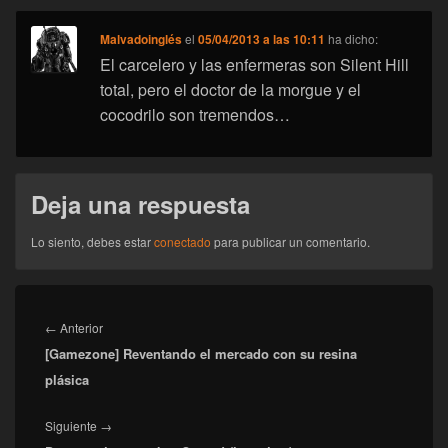
Malvadoinglés
el
05/04/2013 a las 10:11
ha dicho:
El carcelero y las enfermeras son Silent Hill
total, pero el doctor de la morgue y el
cocodrilo son tremendos…
Deja una respuesta
Lo siento, debes estar
conectado
para publicar un comentario.
Navegación
de
Entrada
←
Anterior
entradas
[Gamezone] Reventando el mercado con su resina
anterior:
plásica
Entrada
Siguiente
→