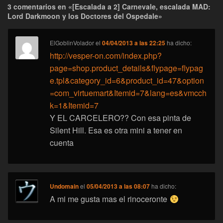
3 comentarios en «[Escalada a 2] Carnevale, escalada MAD:
Lord Darkmoon y los Doctores del Ospedale»
ElGoblinVolador
el
04/04/2013 a las 22:25
ha dicho:
http://vesper-on.com/index.php?
page=shop.product_details&flypage=flypag
e.tpl&category_id=6&product_id=47&option
=com_virtuemart&Itemid=7&lang=es&vmcch
k=1&Itemid=7
Y EL CARCELERO?? Con esa pinta de
Silent Hill. Esa es otra mini a tener en
cuenta
Undomain
el
05/04/2013 a las 08:07
ha dicho:
A mi me gusta mas el rinoceronte