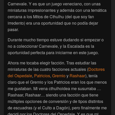
Carnevale. Y es que un juego veneciano, con unas
miniaturas impresionantes y además con una temática
cercana a los Mitos de Cthulhu (del que soy fan
irredento) era una oportunidad que no podía dejar
pasar.
Durante mucho tiempo estuve dudando si empezar o
no a coleccionar Carnevale, y la Escalada es la
oportunidad perfecta para iniciarme en este juego.
Ahora me tocaba elegir facción. Tras estudiar las
miniaturas de las cuatro facciones actuales (
Doctores
del Ospedale
,
Patricios
,
Gremio
y
Rashaar
), tenía
claro que el Gremio y los Patricios eran los que menos
me gustaban. Mi vena cthulhoidea me susurraba …
Rashaar, Rashaar… siendo una facción que tiene
múltiples opciones de conversión y de tipos distintos
de escuadras (y el Culto a Dagón), pero finalmente me
decidí por los Doctores del Ospedale. Y es que mi