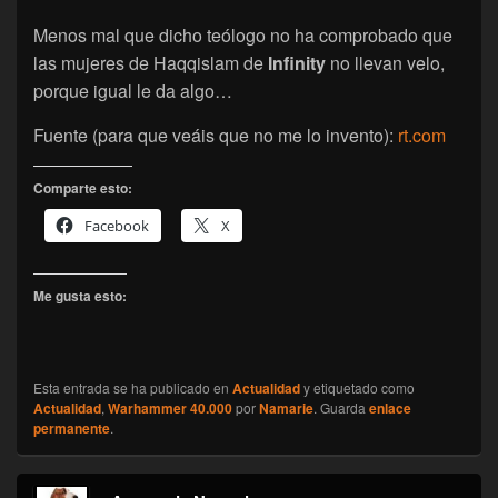
Menos mal que dicho teólogo no ha comprobado que
las mujeres de Haqqislam de
Infinity
no llevan velo,
porque igual le da algo…
Fuente (para que veáis que no me lo invento):
rt.com
Comparte esto:
Facebook
X
Me gusta esto:
Esta entrada se ha publicado en
Actualidad
y etiquetado como
Actualidad
,
Warhammer 40.000
por
Namarie
. Guarda
enlace
permanente
.