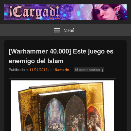
¡Cargad!
Menú
[Warhammer 40.000] Este juego es
enemigo del Islam
Publicado el
11/04/2013
por
Namarie
—
16 comentarios ↓