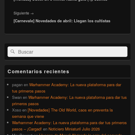
Entrada
Siguiente
→
[Carnevale] Novedades de abril: Llegan los cultistas
siguiente:
El
Buscar
Buscar
área
por:
de
widget
barra
Comentarios recientes
lateral
primaria
pagan
en
Warhammer Academy: La nueva plataforma para dar
tus primeros pasos
Swan
en
Warhammer Academy: La nueva plataforma para dar tus
primeros pasos
Xoso
en
[Novedades] The Old World, caos en preventa la
semana que viene
Warhammer Academy: La nueva plataforma para dar tus primeros
pasos – ¡Cargad!
en
Noticiero Miniaturil Julio 2026