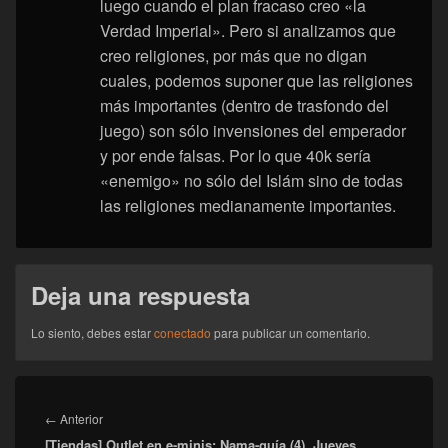
luego cuando el plan fracaso creo «la
Verdad Imperial». Pero si analizamos que
creo religiones, por más que no digan
cuales, podemos suponer que las religiones
más importantes (dentro de trasfondo del
juego) son sólo invensiones del emperador
y por ende falsas. Por lo que 40k sería
«enemigo» no sólo del Islám sino de todas
las religiones medianamente importantes.
Deja una respuesta
Lo siento, debes estar
conectado
para publicar un comentario.
Navegación
de
Entrada
←
Anterior
entradas
[Tiendas] Outlet en e-minis: Nama-guía (4), Jueves
anterior: