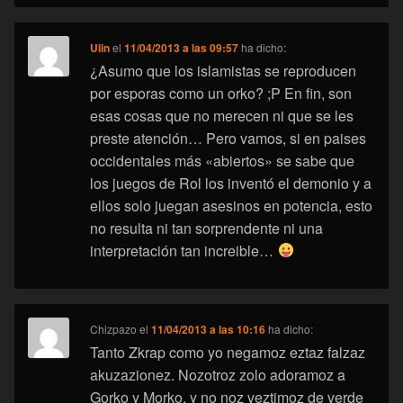
Ulin
el
11/04/2013 a las 09:57
ha dicho:
¿Asumo que los islamistas se reproducen
por esporas como un orko? ;P En fin, son
esas cosas que no merecen ni que se les
preste atención… Pero vamos, si en paises
occidentales más «abiertos» se sabe que
los juegos de Rol los inventó el demonio y a
ellos solo juegan asesinos en potencia, esto
no resulta ni tan sorprendente ni una
interpretación tan increible…
Chizpazo
el
11/04/2013 a las 10:16
ha dicho:
Tanto Zkrap como yo negamoz eztaz falzaz
akuzazionez. Nozotroz zolo adoramoz a
Gorko y Morko, y no noz veztimoz de verde