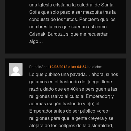
una iglesia cristiana la catedral de Santa
Sofia que solo paso a ser mezquita tras la
conquista de los turcos. Por cierto que los
nombres turcos que suenan asi como
Grisnak, Burduz.. si que me recuerdan
algo…
PatricioAr
el
12/05/2013 a las 04:54
ha dicho:
Lo que publico una pavada… ahora, si nos
guiamos en el trasfondo del juego, tiene
razón, dado que en 40k se persiguen a las
religiones (salvo al culto al Emperador) y
además (según trasfondo viejo) el
Emperador antes de ser público «creo»
religiones para que la gente creyera y se
alejara de los peligros de la disformidad,