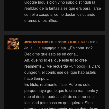
Google Inquisición y no supo distinguir la
realidad de la fantasia es que era para liarse
con él a cosquis, como deciamos cuando
eramos unos niños.
Jorge Utrilla Romo
el
11/04/2013 a las 11:32
ha dicho:
Ja,ja… jajajajajajajajaja. ¿Es coña, no?
Decidme que esto es en coña…
Ah, que no lo es, que este tio lo cree
realmente… Me recuerda «un poco» a Dark
dungeon, el comic ese del que hablasteis
hace tiempo….
Es triste, realmente triste. Pero no solo
porque haya gente que lo crea realmente y
que el doctor podría salir de su error con
facilidad (otra cosa es que quiera). Sino
porque, en su ignorancia, no ha dudado en