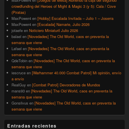
MaxPower4
en
[Juegos de Mesa] Abriendo la caja del segundo
crowdfunding del Heroes of Might & Magic 3 (y 5): Cala / Cove
(Piratas)
MaxPower4
en
[Hobby] Escalada Invitada – Julio 1 – Joserra
MaxPower4
en
[Escalada] Namarie, Julio 2026
jotaefe
en
Noticiero Miniaturil Julio 2026
balael
en
[Novedades] The Old World, caos en preventa la
semana que viene
Lafael
en
[Novedades] The Old World, caos en preventa la
semana que viene
QdeTobin
en
[Novedades] The Old World, caos en preventa la
semana que viene
iescruce
en
[Warhammer 40.000 Combat Patrol] Mi opinión, envío
a envío
RealGuy
en
[Combat Patrol] Devoradores de Mundos
mans93
en
[Novedades] The Old World, caos en preventa la
semana que viene
Gonsilvus
en
[Novedades] The Old World, caos en preventa la
semana que viene
Entradas recientes