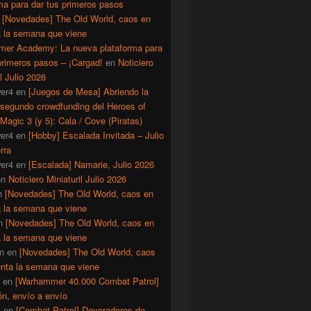
ma para dar tus primeros pasos
n
[Novedades] The Old World, caos en
a la semana que viene
er Academy: La nueva plataforma para
primeros pasos – ¡Cargad!
en
Noticiero
il Julio 2026
er4
en
[Juegos de Mesa] Abriendo la
 segundo crowdfunding del Heroes of
Magic 3 (y 5): Cala / Cove (Piratas)
er4
en
[Hobby] Escalada Invitada – Julio
rra
er4
en
[Escalada] Namarie, Julio 2026
en
Noticiero Miniaturil Julio 2026
n
[Novedades] The Old World, caos en
a la semana que viene
n
[Novedades] The Old World, caos en
a la semana que viene
n
en
[Novedades] The Old World, caos
enta la semana que viene
en
[Warhammer 40.000 Combat Patrol]
ón, envío a envío
y
en
[Combat Patrol] Devoradores de