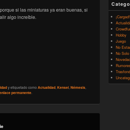
Catego
porque si las miniaturas ya eran buenas, si
ir algo increíble.
¡Cargad!
Actualid
Crowdfu
Hobby
Juego
No Esta
No Solo
Noveda
Rumore
Trasfon
Uncateg
idad
y etiquetado como
Actualidad
,
Kensei
,
Némesis
,
enlace permanente
.
ie