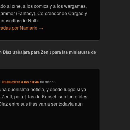
onado al cine, a los cómics y a los wargames,
hammer (Fantasy). Co-creador de Cargad y
anuscritos de Nuth.
tradas por Namarie
→
 Díaz trabajará para Zenit para las miniaturas de
el
02/06/2013 a las 10:46
ha dicho:
na buenisima noticia, y desde luego si ya
 Zenit, por ej. las de Kensei, son increibles,
iaz entre sus filas van a ser todavia aún