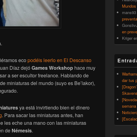
Mundos
mans93
prevent
Gonsilv
en prev
Kriger
e
.
ciéramos eco
podéis leerlo en El Descanso
Entrad
Juan Díaz dejó
Games Workshop
hace muy
Warhamm
ar a ser escultor freelance. Hablando de
dar tus 
 de miniaturas del mundo (suyo es Be’lakor),
[Dragon
segurado.
Skavens
[Noveda
semana 
niatures
ya está invirtiendo bien el dinero
Noticier
g
. Para sacar las miniaturas antes, han
[Escalad
e les eche una mano con las miniaturas
én de
Némesis
.