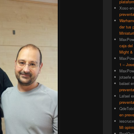
platafor
Xoso
e
prevent
Warhamm
dar tus 
Miniatur
MaxPow
caja del
Might & 
MaxPow
1 – Jose
MaxPow
jotaefe
balael
e
prevent
Lafael
e
prevent
QdeTobi
en prev
iescruce
Mi opini
RealGu