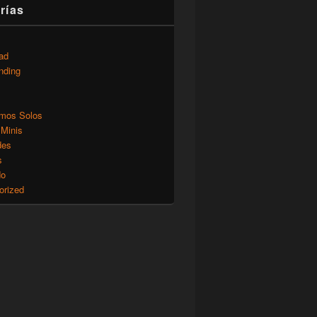
rías
ad
nding
mos Solos
 Minis
des
s
do
orized