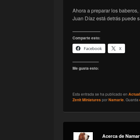
Ahora a preparar los baberos, 
Juan Díaz está detrás puede sal
Comparte esto:
Facebook
X
Me gusta esto:
Esta entrada se ha publicado en
Actual
Zenit Miniatures
por
Namarie
. Guarda
Acerca de Namar