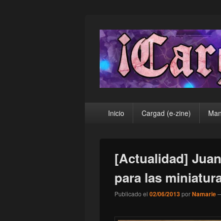
¡Cargad!
Menú
Inicio
Cargad (e-zine)
Man
principal
[Actualidad] Juan
para las miniatur
Publicado el
02/06/2013
por
Namarie