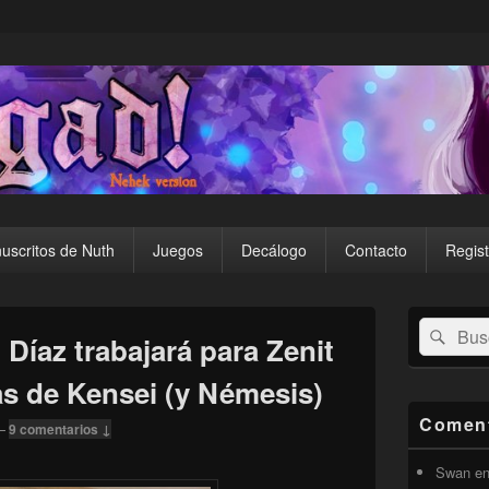
uscritos de Nuth
Juegos
Decálogo
Contacto
Regist
El
Buscar
Busc
área
 Díaz trabajará para Zenit
por:
de
widget
as de Kensei (y Némesis)
barra
lateral
Coment
—
9 comentarios ↓
primaria
Swan
e