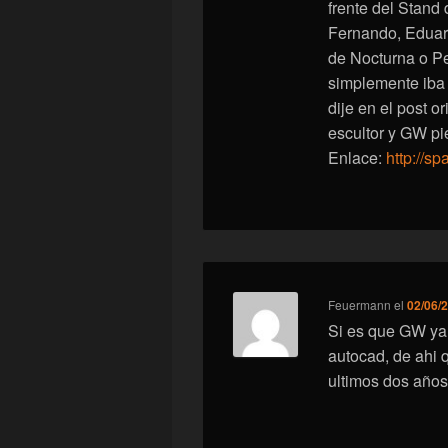
frente del Stand
Fernando, Eduar
de Nocturna o Pe
simplemente iba
dije en el post o
escultor y GW pi
Enlace:
http://s
Feuermann
el
02/06/2
Si es que GW ya 
autocad, de ahi
ultimos dos años