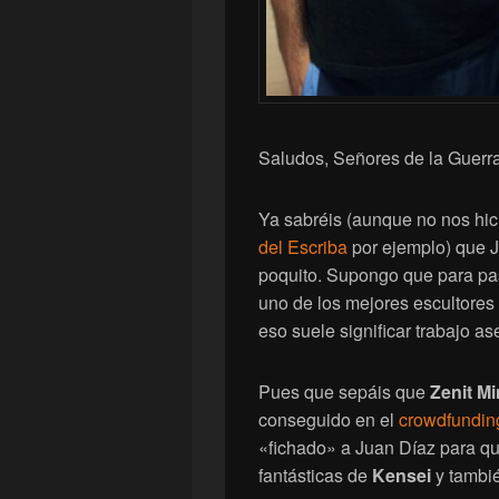
Saludos, Señores de la Guerra
Ya sabréis (aunque no nos hi
del Escriba
por ejemplo) que 
poquito. Supongo que para pas
uno de los mejores escultores
eso suele significar trabajo a
Pues que sepáis que
Zenit Mi
conseguido en el
crowdfundin
«fichado» a Juan Díaz para qu
fantásticas de
Kensei
y tambi