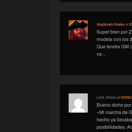
Guybrush Snake
el
0
Super bien por Z
modela con los d
Que tendra GW qu
va…
Lord_Arioco
el
02/06/
Bueno dicho por 
«Mi marcha de GW
hecho ya llevaba
posibilidades. A