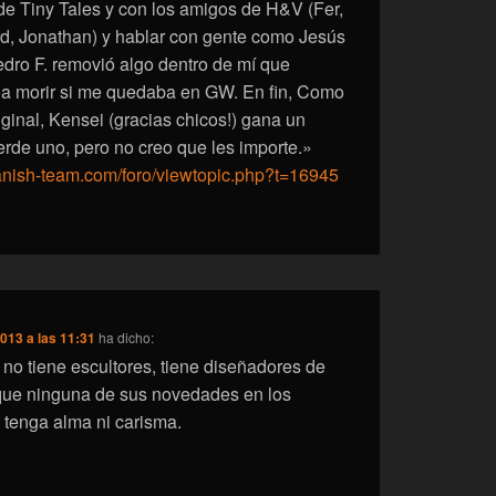
 de Tiny Tales y con los amigos de H&V (Fer,
d, Jonathan) y hablar con gente como Jesús
dro F. removió algo dentro de mí que
 a morir si me quedaba en GW. En fin, Como
riginal, Kensei (gracias chicos!) gana un
erde uno, pero no creo que les importe.»
panish-team.com/foro/viewtopic.php?t=16945
013 a las 11:31
ha dicho:
no tiene escultores, tiene diseñadores de
 que ninguna de sus novedades en los
 tenga alma ni carisma.