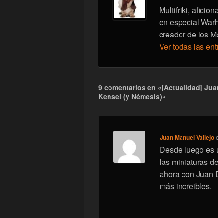
Multifriki, afici
en especial War
creador de los M
Ver todas las en
9 comentarios en «[Actualidad] Juan
Kensei (y Némesis)»
Juan Manuel Vallejo
Desde luego es u
las miniaturas de
ahora con Juan D
más increibles.