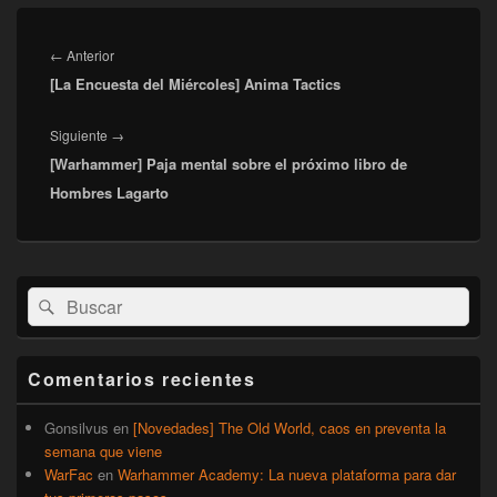
Navegación
de
Entrada
←
Anterior
entradas
[La Encuesta del Miércoles] Anima Tactics
anterior:
Entrada
Siguiente
→
[Warhammer] Paja mental sobre el próximo libro de
siguiente:
Hombres Lagarto
El
Buscar
Buscar
área
por:
de
widget
barra
Comentarios recientes
lateral
primaria
Gonsilvus
en
[Novedades] The Old World, caos en preventa la
semana que viene
WarFac
en
Warhammer Academy: La nueva plataforma para dar