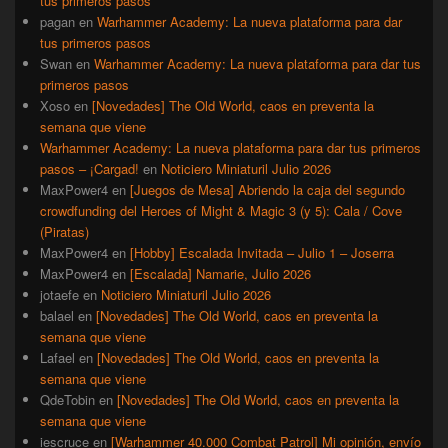
tus primeros pasos
pagan
en
Warhammer Academy: La nueva plataforma para dar
tus primeros pasos
Swan
en
Warhammer Academy: La nueva plataforma para dar tus
primeros pasos
Xoso
en
[Novedades] The Old World, caos en preventa la
semana que viene
Warhammer Academy: La nueva plataforma para dar tus primeros
pasos – ¡Cargad!
en
Noticiero Miniaturil Julio 2026
MaxPower4
en
[Juegos de Mesa] Abriendo la caja del segundo
crowdfunding del Heroes of Might & Magic 3 (y 5): Cala / Cove
(Piratas)
MaxPower4
en
[Hobby] Escalada Invitada – Julio 1 – Joserra
MaxPower4
en
[Escalada] Namarie, Julio 2026
jotaefe
en
Noticiero Miniaturil Julio 2026
balael
en
[Novedades] The Old World, caos en preventa la
semana que viene
Lafael
en
[Novedades] The Old World, caos en preventa la
semana que viene
QdeTobin
en
[Novedades] The Old World, caos en preventa la
semana que viene
iescruce
en
[Warhammer 40.000 Combat Patrol] Mi opinión, envío