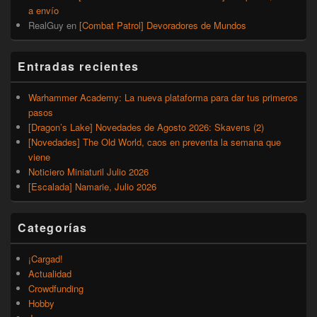
a envío
RealGuy
en
[Combat Patrol] Devoradores de Mundos
Entradas recientes
Warhammer Academy: La nueva plataforma para dar tus primeros
pasos
[Dragon’s Lake] Novedades de Agosto 2026: Skavens (2)
[Novedades] The Old World, caos en preventa la semana que
viene
Noticiero Miniaturil Julio 2026
[Escalada] Namarie, Julio 2026
Categorías
¡Cargad!
Actualidad
Crowdfunding
Hobby