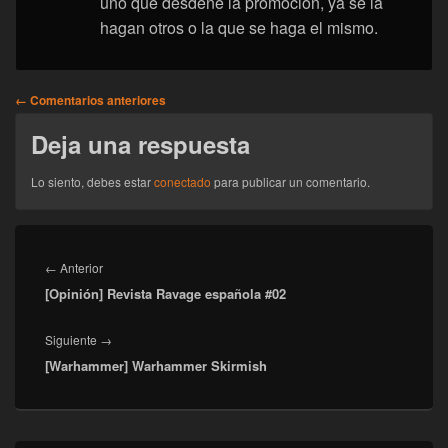
uno que desdeñe la promoción, ya se la
hagan otros o la que se haga el mismo.
Navegación
← Comentarios anteriores
de
Deja una respuesta
comentarios
Lo siento, debes estar
conectado
para publicar un comentario.
Navegación
de
Entrada
←
Anterior
entradas
[Opinión] Revista Ravage española #02
anterior:
Entrada
Siguiente
→
[Warhammer] Warhammer Skirmish
siguiente: