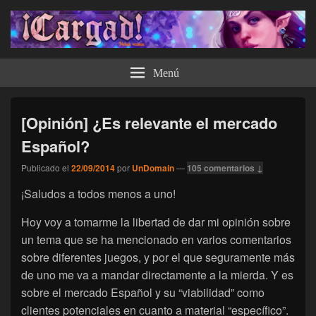
¡Cargad!
Menú
[Opinión] ¿Es relevante el mercado
Español?
Publicado el
22/09/2014
por
UnDomain
—
105 comentarios ↓
¡Saludos a todos menos a uno!
Hoy voy a tomarme la libertad de dar mi opinión sobre
un tema que se ha mencionado en varios comentarios
sobre diferentes juegos, y por el que seguramente más
de uno me va a mandar directamente a la mierda. Y es
sobre el mercado Español y su “viabilidad” como
clientes potenciales en cuanto a material “específico”.