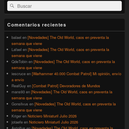
El
Buscar
Buscar
área
por:
de
widget
barra
Comentarios recientes
lateral
primaria
balael
en
[Novedades] The Old World, caos en preventa la
semana que viene
Lafael
en
[Novedades] The Old World, caos en preventa la
semana que viene
QdeTobin
en
[Novedades] The Old World, caos en preventa la
semana que viene
iescruce
en
[Warhammer 40.000 Combat Patrol] Mi opinión, envío
a envío
RealGuy
en
[Combat Patrol] Devoradores de Mundos
mans93
en
[Novedades] The Old World, caos en preventa la
semana que viene
Gonsilvus
en
[Novedades] The Old World, caos en preventa la
semana que viene
Kriger
en
Noticiero Miniaturil Julio 2026
jotaefe
en
Noticiero Miniaturil Julio 2026
Astolfus
en
[Novedades] The Old World, caos en preventa la