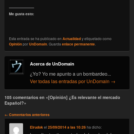
Me gusta esto:
Esta entrada se ha publicado en
Actualidad
y etiquetado como
Opinión
por
UnDomain
. Guarda
enlace permanente
.
Acerca de UnDomain
¿Yo? Yo me apunto a un bombardeo...
Ver todas las entradas por UnDomain
→
105 comentarios en «[Opinión] ¿Es relevante el mercado
Español?»
Navegación
← Comentarios anteriores
de
comentarios
Elrudok
el
25/09/2014 a las 10:26
ha dicho: