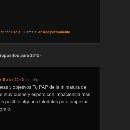
ad!
por
EXoR
. Guarda el
enlace permanente
.
propósitos para 2015»
015 a las 22:40
ha dicho:
tas y objetivos.Tu PAP de la miniatura de
cio muy bueno y espero con impaciencia mas
i es posible algunos tutoriales para empezar
grafo.