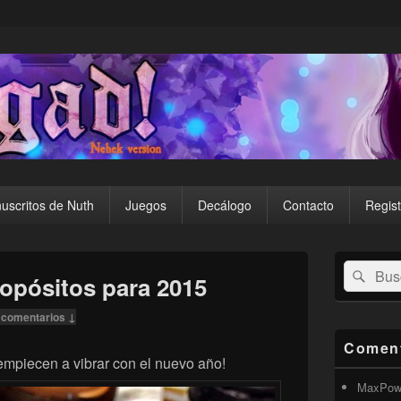
uscritos de Nuth
Juegos
Decálogo
Contacto
Regist
El
Buscar
Busc
área
ropósitos para 2015
por:
de
widget
 comentarios ↓
barra
lateral
Coment
primaria
mpiecen a vibrar con el nuevo año!
MaxPow