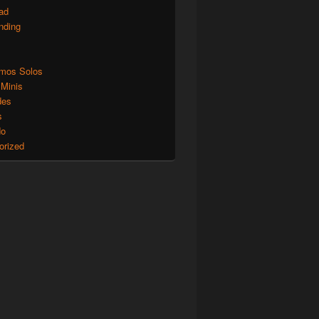
ad
nding
mos Solos
 Minis
des
s
do
orized