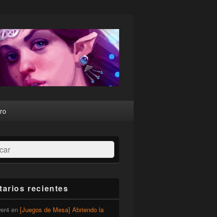
ro
ar
arios recientes
er4
en
[Juegos de Mesa] Abriendo la