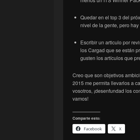
menos un ITS Winner Pack
Quedar en el top 3 del próx
nivel de la gente, pero hay 
Escribir un articulo por re
los Cargad que se están p
gusten los artículos que p
Creo que son objetivos ambici
2015 me permita llevarlos a 
vosotros, ¡desenfundad los com
vamos!
Comparte esto:
Facebook
X