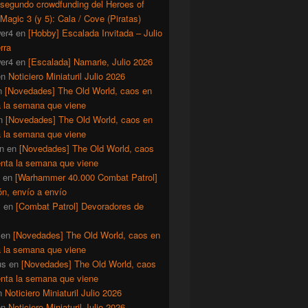
 segundo crowdfunding del Heroes of
Magic 3 (y 5): Cala / Cove (Piratas)
er4
en
[Hobby] Escalada Invitada – Julio
rra
er4
en
[Escalada] Namarie, Julio 2026
en
Noticiero Miniaturil Julio 2026
n
[Novedades] The Old World, caos en
a la semana que viene
n
[Novedades] The Old World, caos en
a la semana que viene
n
en
[Novedades] The Old World, caos
enta la semana que viene
en
[Warhammer 40.000 Combat Patrol]
ón, envío a envío
y
en
[Combat Patrol] Devoradores de
en
[Novedades] The Old World, caos en
a la semana que viene
us
en
[Novedades] The Old World, caos
enta la semana que viene
n
Noticiero Miniaturil Julio 2026
en
Noticiero Miniaturil Julio 2026