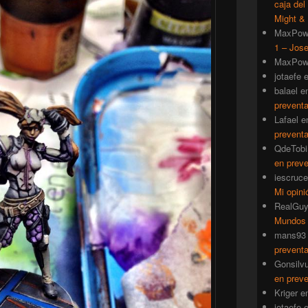
caja del
Might & 
MaxPow
1 – Jose
MaxPow
jotaefe
balael
e
prevent
Lafael
e
prevent
QdeTobi
en prev
iescruce
Mi opini
RealGu
Mundos
mans93
prevent
Gonsilv
en prev
Kriger
e
jotaefe