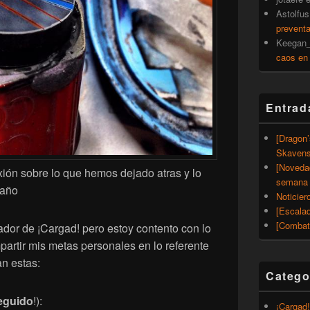
Astolfus
prevent
Keegan_
caos en
Entrad
[Dragon
Skavens
[Noveda
ión sobre lo que hemos dejado atras y lo
semana 
 año
Noticier
[Escalad
[Combat
or de ¡Cargad! pero estoy contento con lo
artir mis metas personales en lo referente
an estas:
Catego
eguido
!):
¡Cargad!