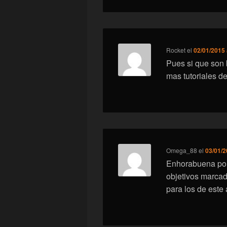
Rocket
el
02/01/2015 
Pues si que son
mas tutoriales de
Omega_88
el
03/01/2
Enhorabuena por
objetivos marca
para los de este 