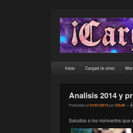
¡Cargad!
Menú
Inicio
Cargad (e-zine)
Man
principal
Analisis 2014 y p
Publicado el
01/01/2015
por
EXoR
—
4
Saludos a los nomuertos que e