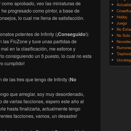
r como aprobado, veo las miniaturas de
Actualid
e he progresado como pintor, a base de
Crowdfu
Hobby
nsejos, lo cual me llena de satisfacción.
Juego
No Esta
atos potentes de Infinity (¡
Conseguido
!):
No Solo
n las FicZone y tuve unas partidas de
Noveda
Rumore
al en la clasificación, me esforce y
Trasfon
ario consiguiendo un 5 puesto, lo cual no esta
Uncateg
vo cumplido!
 de las tres que tengo de Infinity (
No
engo que arreglar, soy muy desordenado,
o de varias facciones, espero este año al
le hasta finalizarla, actualmente tengo
entes facciones, vamos, un desastre!