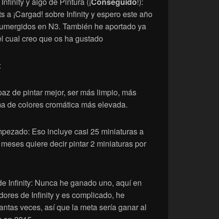
nfinity y algo de Pintura (¡
Conseguido
!):
s a ¡Cargad! sobre Infinity y espero este año
sumergidos en N3. También he aportado ya
el cual creo que os ha gustado
:
paz de pintar mejor, ser más limpio, más
ma de colores cromática más elevada.
mpezado: Eso incluye casi 25 miniaturas a
 meses quiere decir pintar 2 miniaturas por
e Infinity: Nunca he ganado uno, aquí en
res de Infinity y es complicado, he
tas veces, así que la meta sería ganar al