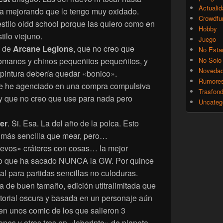
Actualid
ya mejorando que lo tengo muy oxidado.
Crowdfu
estilo oldd school porque las quiero como en
Hobby
tilo viejuno.
Juego
a de
Arcane Legions
, que no creo que
No Esta
omanos y chinos pequeñitos pequeñitos, y
No Solo
Noveda
pintura debería quedar «bonico».
Rumore
 he agenciado en una compra compulsiva
Trasfon
 y que no creo que use para nada pero
Uncateg
er
. Si. Esa. La del año de la polca. Esto
s más sencilla que mear, pero…
nuevos» cráteres con cosas… la mejor
cio que ha sacado NUNCA la GW. Por quince
al para partidas sencillas no culoduras.
na de buen tamaño, edición utltralimitada que
torial oscura y basada en un personaje aún
 en unos comic de los que salieron 3
nes y otros tres en «laberinto» de planeta.