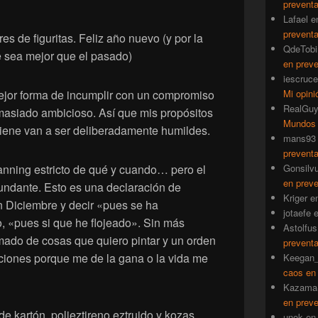
prevent
Lafael
e
prevent
s de figuritas. Feliz año nuevo (y por la
QdeTobi
e sea mejor que el pasado)
en prev
iescruce
jor forma de incumplir con un compromiso
Mi opini
RealGu
asiado ambicioso. Así que mis propósitos
Mundos
viene van a ser deliberadamente humildes.
mans93
prevent
nning estricto de qué y cuando… pero el
Gonsilv
en prev
bundante. Esto es una declaración de
Kriger
e
n Diciembre y decir «pues se ha
jotaefe
o, «pues si que he flojeado». Sin más
Astolfus
mado de cosas que quiero pintar y un orden
prevent
ciones porque me de la gana o la vida me
Keegan_
caos en
Kazama
en prev
de kartón, polieztireno eztruido y kozas
unok
e