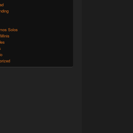
ad
nding
mos Solos
 Minis
des
s
do
orized