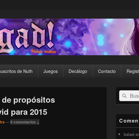
uscritos de Nuth
Juegos
Decálogo
Contacto
Regist
El
Buscar
Busc
área
 de propósitos
por:
de
widget
id para 2015
barra
lateral
Coment
fra
—
9 comentarios ↓
primaria
balael
e