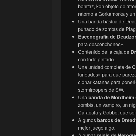
bonitaz, kon objeto de atr
retorno a Gorkamorka y un
Una banda básica de Dea
puñado de zombis de Plaga 
Escenografía de Deadzo
para desconchones».
Contenido de la caja de
Dr
con todo pintado.
Una unidad completa de
C
tuneados» para que parezc
clonar katanas para ponerl
stormtroopers de SW.
Una
banda de Mordheim 
zombis, un vampiro, un nig
Carapala y Gobbo, que son
Algunos
barcos de Dreadf
mejor juego algo.
Algunas
minis de Heroqu