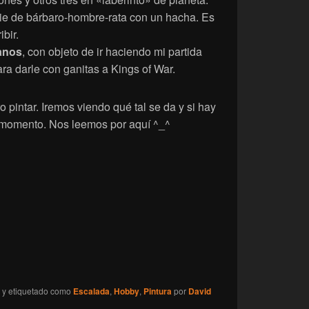
ie de bárbaro-hombre-rata con un hacha. Es
ibir.
anos
, con objeto de ir haciendo mi partida
ra darle con ganitas a Kings of War.
o pintar. Iremos viendo qué tal se da y si hay
 momento. Nos leemos por aquí ^_^
y etiquetado como
Escalada
,
Hobby
,
Pintura
por
David