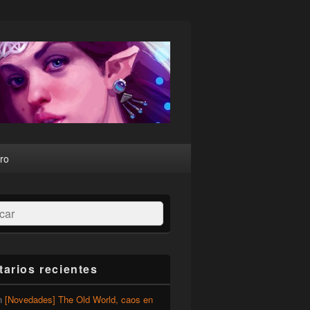
ro
ar
arios recientes
n
[Novedades] The Old World, caos en