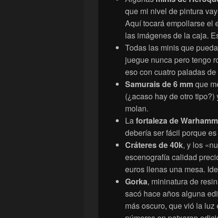
que mi nivel de pintura va
Aquí tocará empollarse el 
las imágenes de la caja. Es
Todas las minis que pued
juegue nunca pero tengo r
eso con cuatro paladas de 
Samurais de 6 mm
que me
(¿acaso hay de otro tipo?)
molan.
La
fortaleza de Warhamm
debería ser fácil porque e
Cráteres de 40k
, y los «
escenografía calidad pre
euros llenas una mesa. Ide
Gorka
, mininatura de resi
sacó hace años alguna edi
más oscuro, que vió la luz
números en patxaran edicio