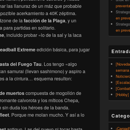
onar las llanuraz de un máz que probable
prevent
Strateg
 pozible acerkamiento a 40K zéptima.
en prev
dzone de la
facción de la Plaga
, y un
Strateg
para partidas en solitario.
en prev
ne
, incluido probar «lo de la sal y la laca
eadball Extreme
edición básica, para jugar
Entrad
asta del Fuego Tau
. Los tengo «algo
[Noveda
semana 
an samurai (llevan sashimono) y aspiro a
Noticier
es a la cintura… esquema resulton:
[Escalad
[Combat
de muertos
compuesta de mogollón de
[Hobby] 
romante calvorota y los míticos Chepa,
 sin duda los héroes de la banda.
leet
. Porque me molan mucho. Y así a lo
Catego
¡Cargad!
est
antiguo. Las del nuevo ni tocar hasta