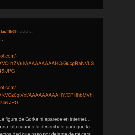
 las 18:09
ha dicho:
z…
pot.com/-
VKVOjl1ZV6I/AAAAAAAAAHQ/GucgRaNVLS
45.JPG
pot.com/-
VKVOz0qtVxI/AAAAAAAAAHY/GPHhbMVhl
5746.JPG
 La figura de Gorka ni aparece en internet…
una foto cuando la desembale para que la
eciosidad que pasó por delante de mi cara