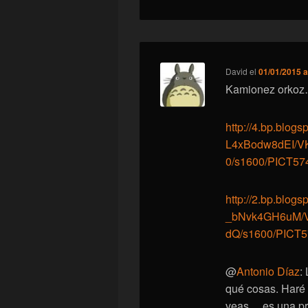
David
el
01/01/2015 a
Kamionez orko
http://4.bp.blogs
L4xBodw8dEI/
0/s1600/PICT57
http://2.bp.blogs
_bNvk4GH6uM/
dQ/s1600/PICT
@
Antonio Díaz
:
qué cosas. Haré 
veas… es una pr