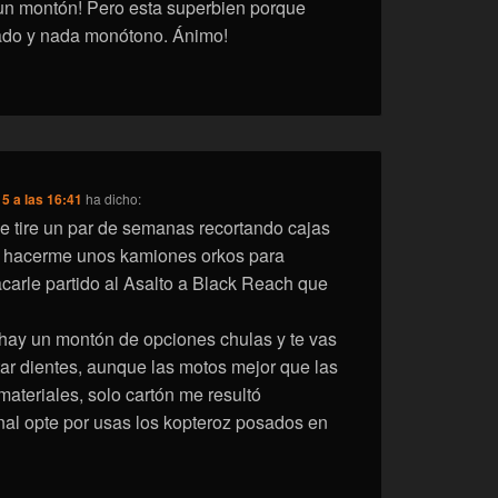
un montón! Pero esta superbien porque
ado y nada monótono. Ánimo!
5 a las 16:41
ha dicho:
 tire un par de semanas recortando cajas
a hacerme unos kamiones orkos para
carle partido al Asalto a Black Reach que
, hay un montón de opciones chulas y te vas
rtar dientes, aunque las motos mejor que las
materiales, solo cartón me resultó
inal opte por usas los kopteroz posados en