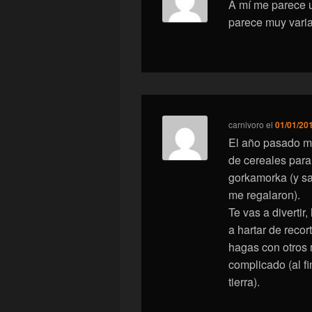
A mí me parece 
parece muy vari
carnivoro
el
01/01/201
El año pasado me
de cereales par
gorkamorka (y sa
me regalaron).
Te vas a divertir
a hartar de reco
hagas con otros 
complicado (al f
tierra).