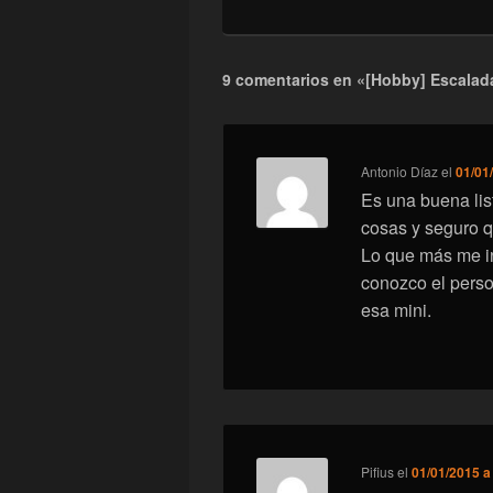
9 comentarios en «[Hobby] Escalada
Antonio Díaz
el
01/01
Es una buena lis
cosas y seguro q
Lo que más me in
conozco el perso
esa mini.
Pifius
el
01/01/2015 a