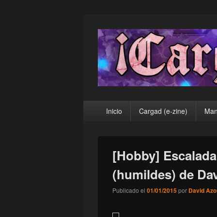
¡Cargad!
Menú
Inicio
Cargad (e-zine)
Man
principal
[Hobby] Escalada
(humildes) de Dav
Publicado el
01/01/2015
por
David Azo