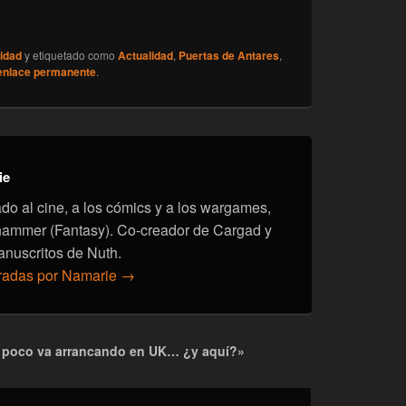
idad
y etiquetado como
Actualidad
,
Puertas de Antares
,
enlace permanente
.
ie
onado al cine, a los cómics y a los wargames,
hammer (Fantasy). Co-creador de Cargad y
anuscritos de Nuth.
tradas por Namarie
→
a poco va arrancando en UK… ¿y aquí?»