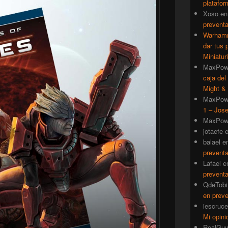
platafor
Xoso
e
prevent
Warhamm
dar tus 
Miniatur
MaxPow
caja del
Might & 
MaxPow
1 – Jose
MaxPow
jotaefe
balael
e
prevent
Lafael
e
prevent
QdeTobi
en prev
iescruce
Mi opini
RealGu