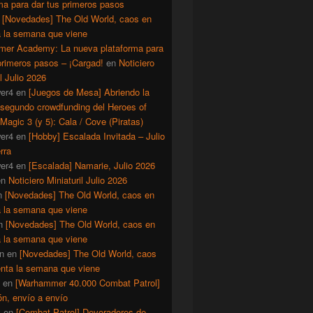
ma para dar tus primeros pasos
n
[Novedades] The Old World, caos en
a la semana que viene
er Academy: La nueva plataforma para
primeros pasos – ¡Cargad!
en
Noticiero
il Julio 2026
er4
en
[Juegos de Mesa] Abriendo la
 segundo crowdfunding del Heroes of
Magic 3 (y 5): Cala / Cove (Piratas)
er4
en
[Hobby] Escalada Invitada – Julio
rra
er4
en
[Escalada] Namarie, Julio 2026
en
Noticiero Miniaturil Julio 2026
n
[Novedades] The Old World, caos en
a la semana que viene
n
[Novedades] The Old World, caos en
a la semana que viene
n
en
[Novedades] The Old World, caos
enta la semana que viene
en
[Warhammer 40.000 Combat Patrol]
ón, envío a envío
y
en
[Combat Patrol] Devoradores de