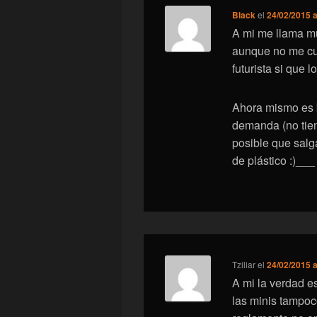
Black
el
24/02/2015 a
A mi me llama mu
aunque no me cu
futurista si que l
Ahora mismo es b
demanda (no tie
posible que salg
de plástico :)___
Tziliar
el
24/02/2015 a
A mi la verdad e
las minis tampo