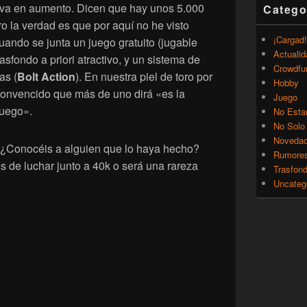
 va en aumento. Dicen que hay unos 5.000
Catego
o la verdad es que por aquí no he visto
¡Cargad!
ando se junta un juego gratuito (jugable
Actualid
asfondo a priori atractivo, y un sistema de
Crowdfu
as (
Bolt Action
). En nuestra piel de toro por
Hobby
convencido que más de uno dirá «es la
Juego
juego».
No Esta
No Solo
Noveda
 ¿Conocéis a alguien que lo haya hecho?
Rumore
s de luchar junto a 40k o será una rareza
Trasfon
Uncateg