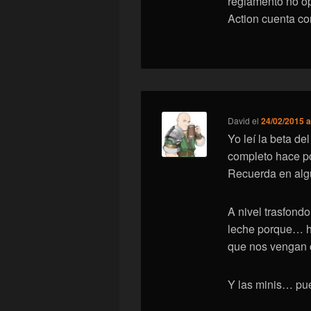
reglamento no op
Action cuenta co
David
el
24/02/2015 a
Yo leí la beta d
completo hace po
Recuerda en algu
A nivel trasfondo
leche porque… ha
que nos vengan 
Y las minis… pu