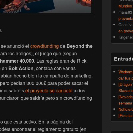
Mundos
mans93
prevent
Gonsilv
.
en prev
Kriger
e
se anunció el
crowdfunding
de
Beyond the
ara los amigos), el juego que (según
Entrad
hammer 40.000
. Las reglas eran de Rick
e en
Bolt Action
, contaba con varias
Warhamm
 habían hecho bien la campaña de marketing,
dar tus 
pero pedían 300.000£ para poder sacar el
[Dragon
Como sabréis
el proyecto se canceló
a dos
Skavens
[Noveda
anunciaron que saldría pero sin crowdfunding
semana 
Noticier
[Escalad
po que está activo. En la página del
odéis encontrar el reglamento gratuito (en