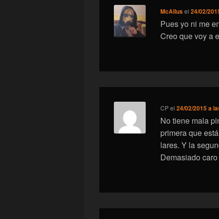
McAllus
el
24/02/2015
Pues yo ni me en
Creo que voy a e
CP
el
24/02/2015 a la
No tiene mala pi
primera que está 
lares. Y la segun
Demasiado caro p