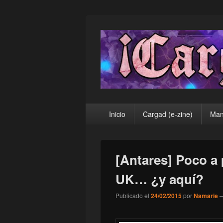
¡Cargad!
Menú
Inicio
Cargad (e-zine)
Man
principal
[Antares] Poco a
UK… ¿y aquí?
Publicado el
24/02/2015
por
Namarie