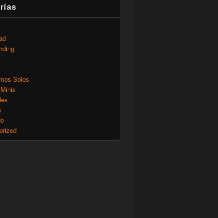
rías
ad
nding
mos Solos
 Minis
des
s
do
orized