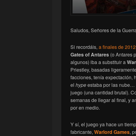
Saludos, Señores de la Guerra
Si recordáis,
a finales de 2012
Gates of Antares
(o Antares p
algunos) iba a substituir a
War
Priestley, basadas ligerament
facciones, tenía expectación,
el
hype
estaba por las nube… 
juego (una cantidad brutal). 
semanas de llegar al final, y 
por en medio.
Y sí, el juego ya hace un tiem
fabricante,
Warlord Games
, p