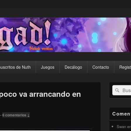
uscritos de Nuth
Juegos
Decálogo
Contacto
Regist
El
Buscar
Busc
área
 poco va arrancando en
por:
de
widget
barra
lateral
Coment
—
6 comentarios ↓
primaria
Swan
e