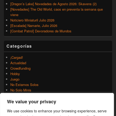
[Dragon’s Lake] Novedades de Agosto 2026: Skavens (2)
[Novedades] The Old World, caos en preventa la semana que
viene
Noticiero Miniaturil Julio 2026
[Escalada] Namarie, Julio 2026
[Combat Patrol] Devoradores de Mundos
Categorías
¡Cargad!
Actualidad
Crowdfunding
Hobby
Juego
No Estamos Solos
No Solo Minis
Novedades
We value your privacy
Rumores
Trasfondo
We use cookies to enhance your browsing experience, serve
Uncategorized