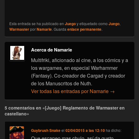
Esta entrada se ha publicado en
Juego
y etiquetado como
Juego
,
Warmaster
por
Namarie
. Guarda
enlace permanente
.
Acerca de Namarie
Multifriki, aficionado al cine, a los cómics y a
los wargames, en especial Warhammer
(Fantasy). Co-creador de Cargad y creador
de los Manuscritos de Nuth.
Ver todas las entradas por Namarie
→
5 comentarios en «[Juego] Reglamento de Warmaster en
castellano»
Guybrush Snake
el
02/04/2015 a las 12:10
ha dicho:
Que escaneo mas chulo, así da gusto.