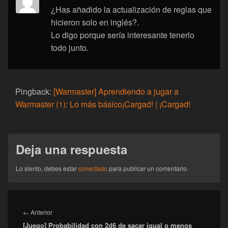
¿Has añadido la actualización de reglas que
hicieron solo en inglés?.
Lo digo porque sería interesante tenerlo
todo junto.
Pingback:
[Warmaster] Aprendiendo a jugar a
Warmaster (1): Lo más básico¡Cargad! | ¡Cargad!
Deja una respuesta
Lo siento, debes estar
conectado
para publicar un comentario.
Navegación
de
Entrada
←
Anterior
entradas
[Juego] Probabilidad con 2d6 de sacar igual o menos
anterior: