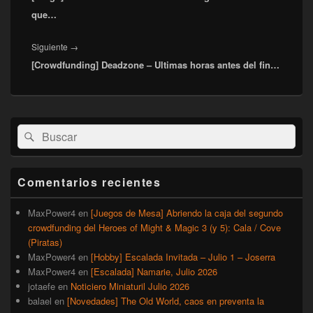
que…
Entrada
Siguiente
→
[Crowdfunding] Deadzone – Ultimas horas antes del fin…
siguiente:
El
Buscar
Buscar
área
por:
de
widget
barra
Comentarios recientes
lateral
primaria
MaxPower4
en
[Juegos de Mesa] Abriendo la caja del segundo
crowdfunding del Heroes of Might & Magic 3 (y 5): Cala / Cove
(Piratas)
MaxPower4
en
[Hobby] Escalada Invitada – Julio 1 – Joserra
MaxPower4
en
[Escalada] Namarie, Julio 2026
jotaefe
en
Noticiero Miniaturil Julio 2026
balael
en
[Novedades] The Old World, caos en preventa la