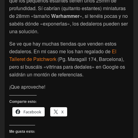
que los pequeños estantes tienen unos 25mm de
profundidad. Sí cabrían (quitanto estantes) miniaturas
de 28mm «tamaño
Warhammer
«, si tenéis pocas y no
sabéis dónde «exponerlas», los dedaleros pueden ser
una solución.
Se ve que hay muchas tiendas que venden estos
dedaleros. En mi caso me los han regalado de
El
Talleret de Patchwork
(Pg. Maragall 174, Barcelona),
pero si buscáis «vitrinas para dedales» en Google os
saldrán un montón de referencias.
¡Que aproveche!
Comparte esto:
Facebook
X
Me gusta esto: