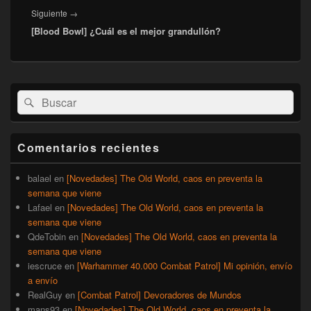
Entrada
Siguiente
→
[Blood Bowl] ¿Cuál es el mejor grandullón?
siguiente:
El
Buscar
Buscar
área
por:
de
widget
barra
Comentarios recientes
lateral
primaria
balael
en
[Novedades] The Old World, caos en preventa la
semana que viene
Lafael
en
[Novedades] The Old World, caos en preventa la
semana que viene
QdeTobin
en
[Novedades] The Old World, caos en preventa la
semana que viene
iescruce
en
[Warhammer 40.000 Combat Patrol] Mi opinión, envío
a envío
RealGuy
en
[Combat Patrol] Devoradores de Mundos
mans93
en
[Novedades] The Old World, caos en preventa la