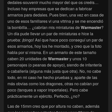
dedales-souvenir mucho mayor del que os creéis…
Incluso hay empresas que se dedican a fabricar
armarios para dedales. Pues bien, una vez en casa de
uno de esos familiares vi una vitrina y se me encendió
la bombilla… ¿cabrían mis miniaturas de
Warmaster
?
Un día pude llevar un par de miniaturas e hice la
prueba: ¡bingo! Así que hace poco conseguí un par de
esos armarios, hoy los he montado, y creo que la foto
habla por sí misma. En un armario de este tamaño
caben 20 unidades de
Warmaster
y unos 10
personajes (o peanas de apoyo), siendo de infantería
o caballería (alguna más justa que otra). No, no cabe
todo, en mi caso he hecho pruebas y, aparte de las
más obvias como los dragones, otras no cabían por
poco (tanques a vapor imperiales). Pero cabe
prácticamente un ejército. Perfecto, ¿no?
Las de 15mm creo que por altura no caben, además