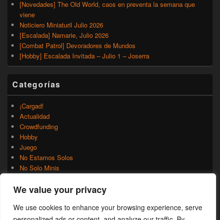
[Novedades] The Old World, caos en preventa la semana que
viene
Noticiero Miniaturil Julio 2026
[Escalada] Namarie, Julio 2026
[Combat Patrol] Devoradores de Mundos
[Hobby] Escalada Invitada – Julio 1 – Joserra
Categorías
¡Cargad!
Actualidad
Crowdfunding
Hobby
Juego
No Estamos Solos
No Solo Minis
Novedades
We value your privacy
Rumores
Trasfondo
We use cookies to enhance your browsing experience, serve
Uncategorized
personalized ads or content, and analyze our traffic. By