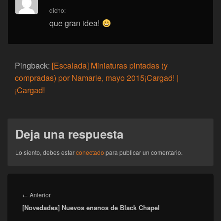
dicho:
que gran idea!
Pingback:
[Escalada] Miniaturas pintadas (y
compradas) por Namarie, mayo 2015¡Cargad! |
¡Cargad!
Deja una respuesta
Lo siento, debes estar
conectado
para publicar un comentario.
Navegación
de
Entrada
←
Anterior
entradas
[Novedades] Nuevos enanos de Black Chapel
anterior: