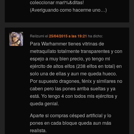
coleccionar mari%&ditas!
(Averiguando como hacerme uno…)
ReiIzumi
el
25/04/2015 a las 19:21
ha dicho:
Para Warhammer tienes vitrinas de
metraquilato totalmente transparentes y con
espejo a muy bien precio, yo tengo mi
ejército de altos elfos (238 elfos en total) en
solo una de ellas y aun me queda hueco.
Por supuesto dragones, fénix y similares no
caben pero las pones arriba sueltas y ya
está. Yo tengo 4 con todos mis ejércitos y
queda genial.
Aparte si compras césped artificial y lo
pones en cada bloque queda aun más
realista.