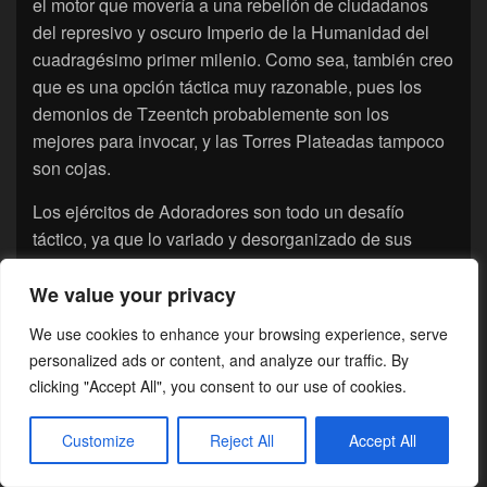
el motor que movería a una rebelión de ciudadanos
del represivo y oscuro Imperio de la Humanidad del
cuadragésimo primer milenio. Como sea, también creo
que es una opción táctica muy razonable, pues los
demonios de Tzeentch probablemente son los
mejores para invocar, y las Torres Plateadas tampoco
son cojas.
Los ejércitos de Adoradores son todo un desafío
táctico, ya que lo variado y desorganizado de sus
tropas, la mayoría de infantería y los bajos valores de
estrategia e iniciativa lo ponen bastante difícil. Sin
We value your privacy
embargo, el placer que proporciona reunir tal ejército y
We use cookies to enhance your browsing experience, serve
lanzarlo al caos y la destrucción de la batalla seguro
personalized ads or content, and analyze our traffic. By
que compensa cualquier sacrificio.
clicking "Accept All", you consent to our use of cookies.
Esto es todo por hoy. Este artículo me ha quedado
Customize
Reject All
Accept All
especialmente largo, así que no quiero llevarlo mucho
más allá. Si te interesa profundizar en los detalles