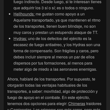
fuego indirecto. Desde luego, si te interesan tienes
que adquirir los 3 sí o sí; es o todos o ninguno.
Hellhounds:
me gustan como apoyo a un
Aquelarre transportado, ya que mantienen el ritmo
de los transportes, tienen buen blindaje, no son
muy caros y prestan un estupendo ataque de TT.
Hydras:
uno de los defectos del ejército es la
escasez de fuego antiaéreo, y los Hydras son una
forma de compensarlo. Son frágiles y caros, pero
debes incluir siempre al menos un par de ellos
dispersos por tus formaciones, al menos para
meter algo de miedo a las aeronaves enemigas.
Ahora, hablaré de los transportes. Por supuesto, te
otorgarán todas las ventajas habituales de los
transportes, a saber: movilidad, algo de protección y
fuego de apoyo en el combate. En este ejército,
tenemos dos opciones para elegir:
Chimeras
traidores
y
Camionetas
. Los primeros son más caros, pero más