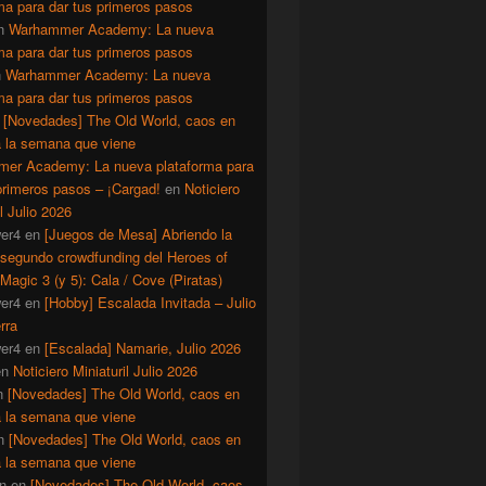
ma para dar tus primeros pasos
n
Warhammer Academy: La nueva
ma para dar tus primeros pasos
n
Warhammer Academy: La nueva
ma para dar tus primeros pasos
n
[Novedades] The Old World, caos en
a la semana que viene
er Academy: La nueva plataforma para
primeros pasos – ¡Cargad!
en
Noticiero
il Julio 2026
er4
en
[Juegos de Mesa] Abriendo la
 segundo crowdfunding del Heroes of
Magic 3 (y 5): Cala / Cove (Piratas)
er4
en
[Hobby] Escalada Invitada – Julio
rra
er4
en
[Escalada] Namarie, Julio 2026
en
Noticiero Miniaturil Julio 2026
n
[Novedades] The Old World, caos en
a la semana que viene
n
[Novedades] The Old World, caos en
a la semana que viene
n
en
[Novedades] The Old World, caos