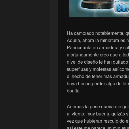
Ha cambiado notablemente, qu
Aquila, ahora la miniatura es
Panoceania en armadura y col
afortundamente creo que a to
nivel de diseño le han quitad
superfluas y molestas así com
el hecho de tener más armadura
haya hecho perder algo de id
bonita.
Ademas la pose nueva me gust
al viento, muy buena, quizás 
vez que hubieran resculpido e
así este me parece un miniatu