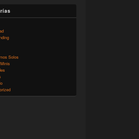
rías
ad
nding
mos Solos
 Minis
des
s
do
orized