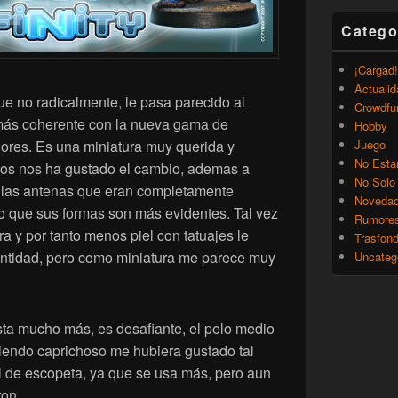
Catego
¡Cargad!
Actualid
e no radicalmente, le pasa parecido al
Crowdfu
 más coherente con la nueva gama de
Hobby
ores. Es una miniatura muy querida y
Juego
No Esta
dos nos ha gustado el cambio, ademas a
No Solo
o las antenas que eran completamente
Noveda
o que sus formas son más evidentes. Tal vez
Rumore
 y por tanto menos piel con tatuajes le
Trasfon
entidad, pero como miniatura me parece muy
Uncateg
a mucho más, es desafiante, el pelo medio
siendo caprichoso me hubiera gustado tal
l de escopeta, ya que se usa más, pero aun
ron.