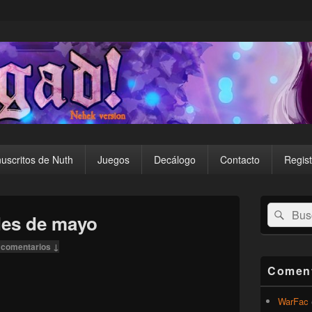
uscritos de Nuth
Juegos
Decálogo
Contacto
Regist
El
Buscar
Busc
área
ades de mayo
por:
de
widget
 comentarios ↓
barra
lateral
Coment
primaria
WarFac