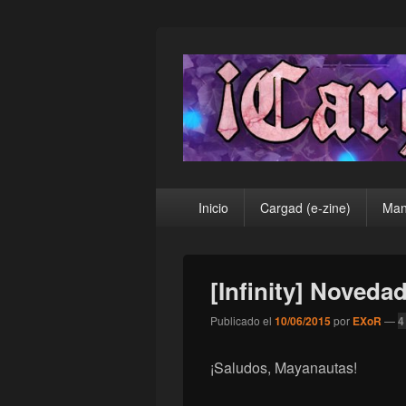
¡Cargad!
Menú
Inicio
Cargad (e-zine)
Man
principal
[Infinity] Noved
Publicado el
10/06/2015
por
EXoR
—
4
¡Saludos, Mayanautas!