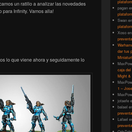
platafor
camos un ratillo a analizar las novedades
pagan
e
ara Infinity. Vamos alla!
platafor
Swan
e
platafor
Xoso
e
prevent
Warhamm
dar tus 
Miniatur
s lo que viene ahora y seguidamente lo
MaxPow
caja del
Might & 
MaxPow
1 – Jose
MaxPow
jotaefe
balael
e
prevent
Lafael
e
prevent
QdeTobi