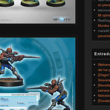
en prev
iescruce
Mi opini
RealGu
Mundos
mans93
prevent
Entrad
Warhamm
dar tus 
[Dragon
Skavens
[Noveda
semana 
Noticier
[Escalad