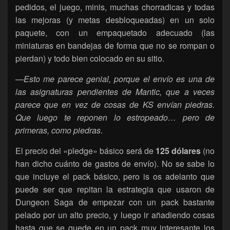
pedidos, el juego, minis, muchas chorradicas y todas
las mejoras (y metas desbloqueadas) en un solo
paquete, con un empaquetado adecuado (las
miniaturas en bandejas de forma que no se rompan o
pierdan) y todo bien colocado en su sitio.
—Esto me parece genial, porque el envío es una de
las asignaturas pendientes de Mantic, que a veces
parece que en vez de cosas de KS envían piedras.
Que luego te reponen lo estropeado… pero de
primeras, como piedras
.
El precio del «pledge» básico será de
125 dólares
(no
han dicho cuánto de gastos de envío). No se sabe lo
que incluye el pack básico, pero is os adelanto que
puede ser que repitan la estrategia que usaron de
Dungeon Saga de empezar con un pack bastante
pelado por un alto precio, y luego ir añadiendo cosas
hasta que se quede en un pack muy interesante los