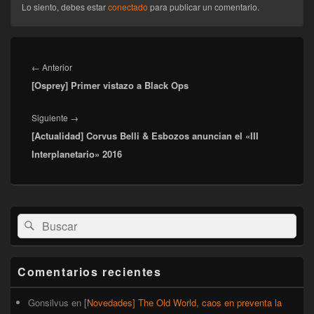
Lo siento, debes estar
conectado
para publicar un comentario.
Navegación
de
Entrada
←
Anterior
entradas
[Osprey] Primer vistazo a Black Ops
anterior:
Entrada
Siguiente
→
[Actualidad] Corvus Belli & Esbozos anuncian el «III
siguiente:
Interplanetario» 2016
El
Buscar
Buscar
área
por:
de
widget
barra
Comentarios recientes
lateral
primaria
Gonsilvus
en
[Novedades] The Old World, caos en preventa la