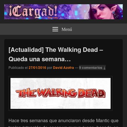
¡Cargad!
Menú
[Actualidad] The Walking Dead –
Queda una semana…
Publicado el
27/01/2016
por
David Azofra
—
9 comentarios ↓
Hace tres semanas que anunciaron desde Mantic que