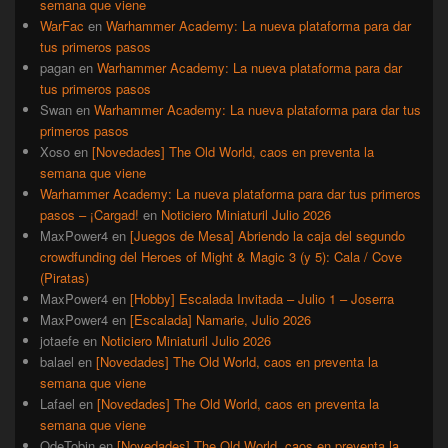
semana que viene
WarFac
en
Warhammer Academy: La nueva plataforma para dar
tus primeros pasos
pagan
en
Warhammer Academy: La nueva plataforma para dar
tus primeros pasos
Swan
en
Warhammer Academy: La nueva plataforma para dar tus
primeros pasos
Xoso
en
[Novedades] The Old World, caos en preventa la
semana que viene
Warhammer Academy: La nueva plataforma para dar tus primeros
pasos – ¡Cargad!
en
Noticiero Miniaturil Julio 2026
MaxPower4
en
[Juegos de Mesa] Abriendo la caja del segundo
crowdfunding del Heroes of Might & Magic 3 (y 5): Cala / Cove
(Piratas)
MaxPower4
en
[Hobby] Escalada Invitada – Julio 1 – Joserra
MaxPower4
en
[Escalada] Namarie, Julio 2026
jotaefe
en
Noticiero Miniaturil Julio 2026
balael
en
[Novedades] The Old World, caos en preventa la
semana que viene
Lafael
en
[Novedades] The Old World, caos en preventa la
semana que viene
QdeTobin
en
[Novedades] The Old World, caos en preventa la