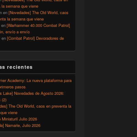
a la semana que viene
n
en
[Novedades] The Old World, caos
enta la semana que viene
en
[Warhammer 40.000 Combat Patrol]
ón, envío a envío
y
en
[Combat Patrol] Devoradores de
as recientes
er Academy: La nueva plataforma para
primeros pasos
’s Lake] Novedades de Agosto 2026:
 (2)
des] The Old World, caos en preventa la
que viene
o Miniaturil Julio 2026
a] Namarie, Julio 2026