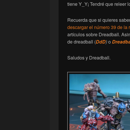
tiene Y_Y¡ Tendré que releer l
Recuerda que si quieres saber
descargar el número 39 de la 
artículos sobre Dreadball. As
de dreadball (
DdD
)
o
Dreadba
Saludos y Dreadball.