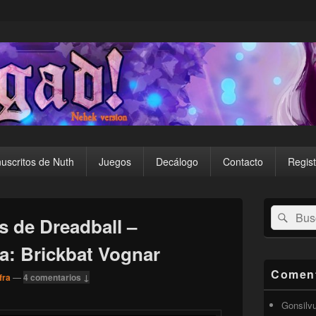
uscritos de Nuth
Juegos
Decálogo
Contacto
Regist
El
Buscar
Busc
área
 de Dreadball –
por:
de
widget
a: Brickbat Vognar
barra
lateral
Coment
fra
—
4 comentarios ↓
primaria
Gonsilv