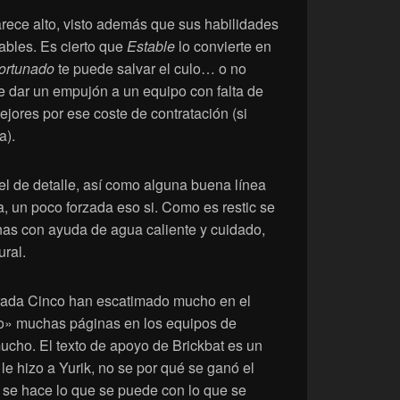
arece alto, visto además que sus habilidades
ables. Es cierto que
Estable
lo convierte en
ortunado
te puede salvar el culo… o no
 dar un empujón a un equipo con falta de
jores por ese coste de contratación (si
a).
el de detalle, así como alguna buena línea
, un poco forzada eso si. Como es restic se
as con ayuda de agua caliente y cuidado,
ural.
rada Cinco han escatimado mucho en el
o» muchas páginas en los equipos de
ucho. El texto de apoyo de Brickbat es un
e hizo a Yurik, no se por qué se ganó el
 se hace lo que se puede con lo que se