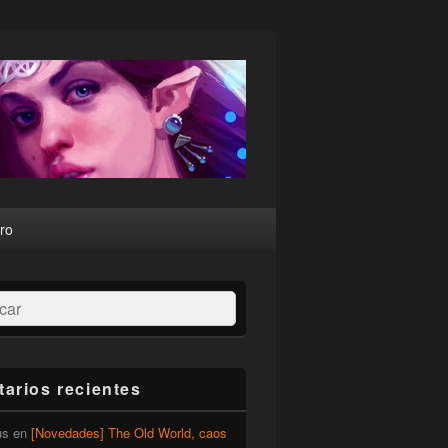
ro
ar
arios recientes
us
en
[Novedades] The Old World, caos