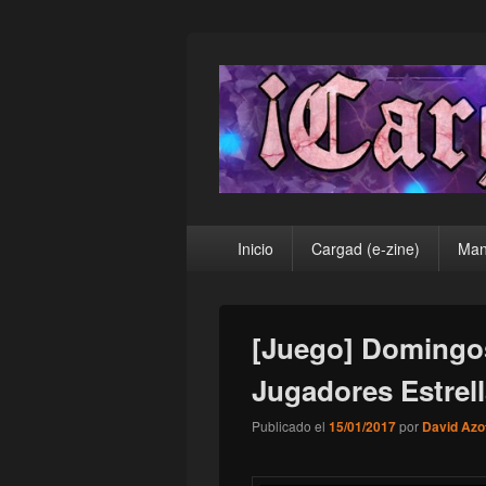
¡Cargad!
Menú
Inicio
Cargad (e-zine)
Man
principal
[Juego] Domingos
Jugadores Estrell
Publicado el
15/01/2017
por
David Azo