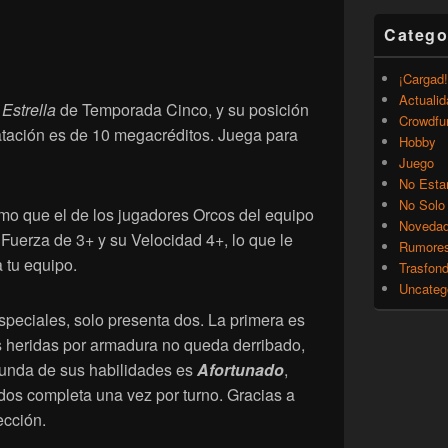
Catego
¡Cargad!
Actualid
Estrella
de Temporada Cinco, y su posición
Crowdfu
atación es de 10 megacréditos. Juega para
Hobby
Juego
No Esta
No Solo
ismo que el de los jugadores Orcos del equipo
Noveda
 Fuerza de 3+ y su Velocidad 4+, lo que le
Rumore
a tu equipo.
Trasfon
Uncateg
speciales, solo presenta dos. La primera es
as heridas por armadura no queda derribado,
gunda de sus habilidades es
Afortunado
,
dos completa una vez por turno. Gracias a
ección.