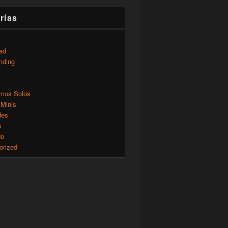
rías
ad
nding
mos Solos
 Minis
des
s
do
orized