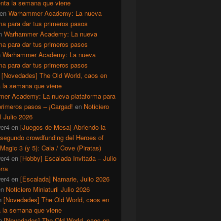
enta la semana que viene
en
Warhammer Academy: La nueva
ma para dar tus primeros pasos
n
Warhammer Academy: La nueva
ma para dar tus primeros pasos
n
Warhammer Academy: La nueva
ma para dar tus primeros pasos
n
[Novedades] The Old World, caos en
a la semana que viene
er Academy: La nueva plataforma para
primeros pasos – ¡Cargad!
en
Noticiero
il Julio 2026
er4
en
[Juegos de Mesa] Abriendo la
 segundo crowdfunding del Heroes of
Magic 3 (y 5): Cala / Cove (Piratas)
er4
en
[Hobby] Escalada Invitada – Julio
rra
er4
en
[Escalada] Namarie, Julio 2026
en
Noticiero Miniaturil Julio 2026
n
[Novedades] The Old World, caos en
a la semana que viene
n
[Novedades] The Old World, caos en