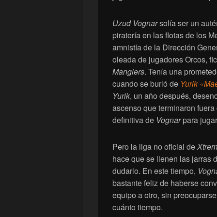
Uzud Vognar
solía ser un auté
piratería en las flotas de los 
amnistía de la Dirección Gener
oleada de jugadores Orcos, fi
Manglers
. Tenía una prometed
cuando se burló de
Yurik «Mae
Yurik
, un año después, desen
ascenso que terminaron fuera 
definitiva de
Vognar
para jugar
Pero la liga no oficial de
Xtre
hace que se llenen las jarras 
dudarlo. En este tiempo,
Vogn
bastante feliz de haberse con
equipo a otro, sin preocupars
cuánto tiempo.