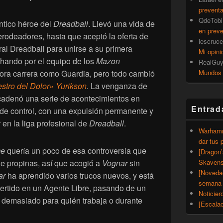
prevent
QdeTobi
ntico héroe del
Dreadball
. Llevó una vida de
en prev
Merodeadores, hasta que aceptó la oferta de
iescruce
al Dreadball para unirse a su primera
Mi opini
chando por el equipo de los
Mazon
RealGu
ora carrera como Guardia, pero todo cambió
Mundos
stro del Dolor» Yurikson
. La venganza de
cadenó una serie de acontecimientos en
Entrad
de control, con una expulsión permanente y
 en la liga profesional de
Dreadball
.
Warhamm
dar tus 
me
quería un poco de esa controversia que
[Dragon
de propinas, así que acogió a
Vognar
sin
Skavens
[Noveda
ar
ha aprendido varios trucos nuevos, y está
semana 
vertido en un Agente Libre, pasando de un
Noticier
e demasiado para quién trabaja o durante
[Escalad