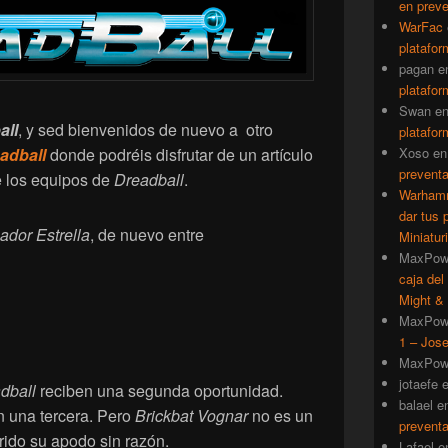
en prev
WarFac
platafor
pagan
e
platafor
Swan
e
all
, y sed bienvenidos de nuevo a otro
platafor
Xoso
e
adball
donde podréis disfrutar de un artículo
prevent
e los equipos de
Dreadball
.
Warhamm
dar tus 
ador Estrella
, de nuevo entre
Miniatur
MaxPow
caja del
Might & 
MaxPow
1 – Jose
MaxPow
jotaefe
dball
reciben una segunda oportunidad.
balael
e
n una tercera. Pero
Brickbat Vognar
no es un
prevent
rido su apodo sin razón.
Lafael
e