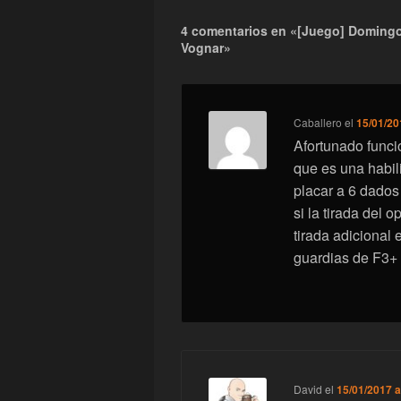
4 comentarios en «[Juego] Domingos
Vognar»
Caballero
el
15/01/20
Afortunado funci
que es una habil
placar a 6 dados
si la tirada del 
tirada adicional
guardias de F3+ 
David
el
15/01/2017 a