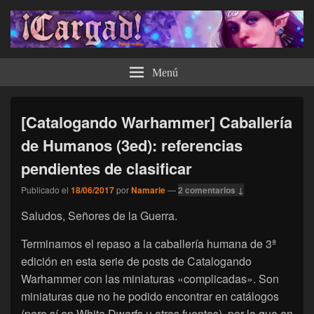
¡Cargad!
Menú
[Catalogando Warhammer] Caballería
de Humanos (3ed): referencias
pendientes de clasificar
Publicado el
18/06/2017
por
Namarie
—
2 comentarios ↓
Saludos, Señores de la Guerra.
Terminamos el repaso a la caballería humana de 3ª
edición en esta serie de posts de Catalogando
Warhammer con las miniaturas «complicadas». Son
miniaturas que no he podido encontrar en catálogos
(pero sí en White Dwarfs u otras fuentes), por lo que en