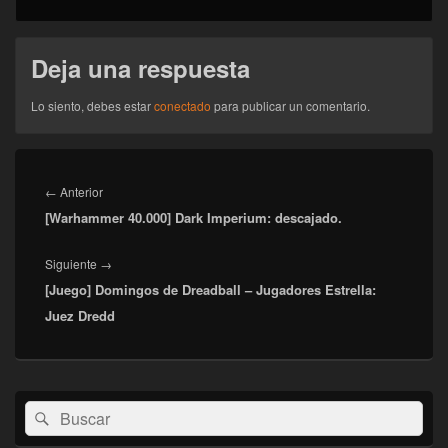
Deja una respuesta
Lo siento, debes estar
conectado
para publicar un comentario.
Navegación
de
Entrada
←
Anterior
entradas
[Warhammer 40.000] Dark Imperium: descajado.
anterior:
Entrada
Siguiente
→
[Juego] Domingos de Dreadball – Jugadores Estrella:
siguiente:
Juez Dredd
El
Buscar
Buscar
área
por:
de