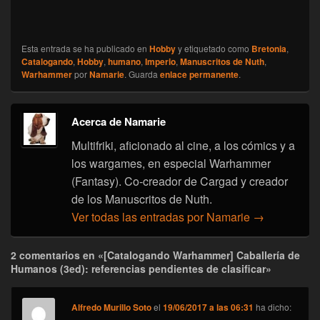
Esta entrada se ha publicado en
Hobby
y etiquetado como
Bretonia
,
Catalogando
,
Hobby
,
humano
,
Imperio
,
Manuscritos de Nuth
,
Warhammer
por
Namarie
. Guarda
enlace permanente
.
Acerca de Namarie
Multifriki, aficionado al cine, a los cómics y a
los wargames, en especial Warhammer
(Fantasy). Co-creador de Cargad y creador
de los Manuscritos de Nuth.
Ver todas las entradas por Namarie
→
2 comentarios en «[Catalogando Warhammer] Caballería de
Humanos (3ed): referencias pendientes de clasificar»
Alfredo Murillo Soto
el
19/06/2017 a las 06:31
ha dicho: