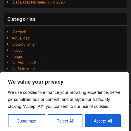
[Escalada] Namarie, Julio 2026
Categorías
¡Cargad!
Actualidad
Crowdfunding
Hobby
Juego
No Estamos Solos
No Solo Minis
Novedades
We value your privacy
Rumores
Trasfondo
We use cookies to enhance your browsing experience, serve
Uncategorized
personalized ads or content, and analyze our traffic. By
clicking "Accept All", you consent to our use of cookies.
Copyright © 2026
¡Cargad!
. Todos los Derechos Reservados.
Customize
Reject All
Accept All
Theme: Catch Box by
Catch Themes