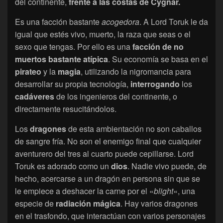
del continente,
frente a las costas de Cygnar.
Es una facción bastante
acogedora
. A Lord Toruk le da
igual que estés vivo, muerto, la raza que seas o el
sexo que tengas. Por ello es una
facción de no
muertos bastante atípica
. Su economía se basa en el
pirateo
y la
magia
, utilizando la nigromancia para
desarrollar su propia tecnología,
interrogando
los
cadáveres
de los ingenieros del continente, o
directamente resucitándolos.
Los
dragones
de esta ambientación no son caballos
de sangre fría. No son el enemigo final que cualquier
aventurero del tres al cuarto puede cepillarse. Lord
Toruk es adorado como un
dios
. Nadie vivo puede, de
hecho, acercarse a un dragón en persona sin que se
le empiece a deshacer la carne por el «
blight
«, una
especie de
radiación
mágica
. Hay varios dragones
en el trasfondo, que interactúan con varios personajes