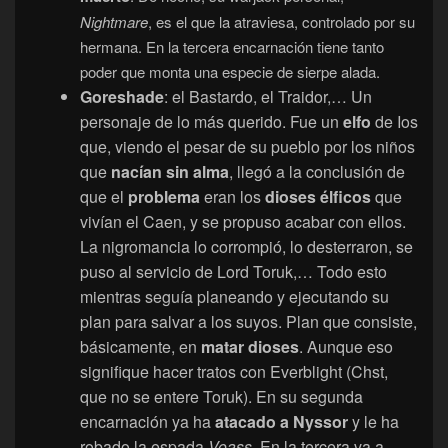
Nightmare
, es el que la atraviesa, controlado por su
hermana. En la tercera encarnación tiene tanto
poder que monta una especie de sierpe alada.
Goreshade
: el Bastardo, el Traidor,… Un
personaje de lo más querido. Fue un
elfo
de Ios
que, viendo el pesar de su pueblo por los niños
que
nacían sin alma
, llegó a la conclusión de
que el
problema
eran los
dioses élficos
que
vivían el Caen, y se propuso acabar con ellos.
La nigromancia lo corrompió, lo desterraron, se
puso al servicio de Lord Toruk,… Todo esto
mientras seguía planeando y ejecutando su
plan para salvar a los suyos. Plan que consiste,
básicamente, en
matar
dioses
. Aunque eso
signifique hacer tratos con Everblight (Chst,
que no se entere Toruk). En su segunda
encarnación ya ha
atacado a Nyssor
y le ha
robado la espada
Voass
. En la tercera va a