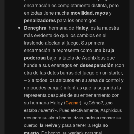
encarnación es completamente distinta, pero
en todas tiene mucha
movilidad
,
rayos
y
penalizadores
para los enemigos.
Deneghra
: hermana de
Haley
, es la muestra
más evidente de que los cambios en el
trasfondo afectan al juego. Su primera
encarnación la representa como una
bruja
poderosa
bajo la tutela de Asphixious que
hunde a sus enemigos en
desesperación
(con
otra de las dotes burras del juego en un starter,
– 2 a todos los atributos en su área de control y
no puedes cargar) mientras que la segunda la
representa después de su entrenamiento con
su hermana Haley (
Cygnar
). «¿Cómo?, ¿no
estaba
muerta
?». Pues efectivamente, Asphixious
recupera su alma hecha trizas, ordena recoser su
cuerpo,
la revive
y pasa a tener la regla
no
muerto
. De hecho, su warjack personal,