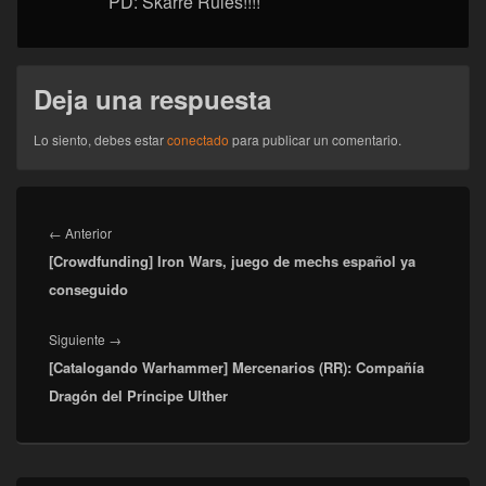
PD: Skarre Rules!!!!
Deja una respuesta
Lo siento, debes estar
conectado
para publicar un comentario.
Navegación
de
Entrada
←
Anterior
entradas
[Crowdfunding] Iron Wars, juego de mechs español ya
anterior:
conseguido
Entrada
Siguiente
→
[Catalogando Warhammer] Mercenarios (RR): Compañía
siguiente:
Dragón del Príncipe Ulther
El