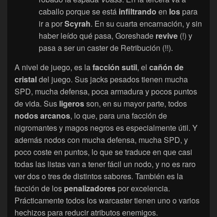
caballo porque se está
infiltrando
en
Ios
para
ir a por
Scyrah
. En su cuarta encarnación, y sin
haber leído qué pasa, Goreshade
revive
(!) y
pasa a ser un caster de Retribución (!!).
A nivel de juego, es la
facción
sutil
, el
cañón de
cristal
del juego. Sus jacks pesados tienen mucha
SPD, mucha defensa, poca armadura y pocos puntos
de vida. Sus
ligeros
son, en su mayor parte, todos
nodos arcanos
, lo que, para una facción de
nigromantes y magos negros es especialmente útil. Y
además nodos con mucha defensa, mucha SPD, y
poco coste en puntos, lo que se traduce en que casi
todas las listas van a tener fácil un nodo, y no es raro
ver dos o tres de distintos sabores. También es la
facción de los
penalizadores
por excelencia.
Prácticamente todos los warcaster tienen uno o varios
hechizos para reducir atributos enemigos.