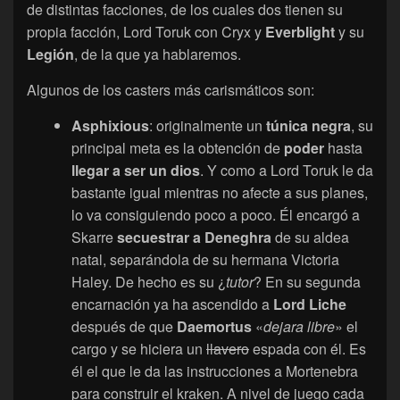
de distintas facciones, de los cuales dos tienen su
propia facción, Lord Toruk con Cryx y
Everblight
y su
Legión
, de la que ya hablaremos.
Algunos de los casters más carismáticos son:
Asphixious
: originalmente un
túnica
negra
, su
principal meta es la obtención de
poder
hasta
llegar a ser un dios
. Y como a Lord Toruk le da
bastante igual mientras no afecte a sus planes,
lo va consiguiendo poco a poco. Él encargó a
Skarre
secuestrar
a
Deneghra
de su aldea
natal, separándola de su hermana Victoria
Haley. De hecho es su ¿
tutor
? En su segunda
encarnación ya ha ascendido a
Lord
Liche
después de que
Daemortus
«
dejara
libre
» el
cargo y se hiciera un
llavero
espada con él. Es
él el que le da las instrucciones a Mortenebra
para construir el kraken. A nivel de juego cada