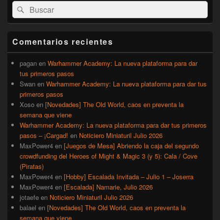
Buscar
Buscar
área
por:
de
widget
barra
Comentarios recientes
lateral
primaria
pagan
en
Warhammer Academy: La nueva plataforma para dar
tus primeros pasos
Swan
en
Warhammer Academy: La nueva plataforma para dar tus
primeros pasos
Xoso
en
[Novedades] The Old World, caos en preventa la
semana que viene
Warhammer Academy: La nueva plataforma para dar tus primeros
pasos – ¡Cargad!
en
Noticiero Miniaturil Julio 2026
MaxPower4
en
[Juegos de Mesa] Abriendo la caja del segundo
crowdfunding del Heroes of Might & Magic 3 (y 5): Cala / Cove
(Piratas)
MaxPower4
en
[Hobby] Escalada Invitada – Julio 1 – Joserra
MaxPower4
en
[Escalada] Namarie, Julio 2026
jotaefe
en
Noticiero Miniaturil Julio 2026
balael
en
[Novedades] The Old World, caos en preventa la
semana que viene