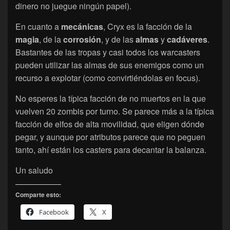
dinero no juegue ningún papel).
En cuanto a
mecánicas
, Cryx es la facción de la
magia
, de la
corrosión
, y de las
almas
y
cadáveres
.
Bastantes de las tropas y casi todos los warcasters
pueden utilizar las almas de sus enemigos como un
recurso a explotar (como convirtiéndolas en focus).
No esperes la típica facción de no muertos en la que
vuelven 20 zombis por turno. Se parece más a la típica
facción de elfos de alta movilidad, que eligen dónde
pegar, y aunque por atributos parece que no peguen
tanto, ahí están los casters para decantar la balanza.
Un saludo
Comparte esto:
Facebook
X