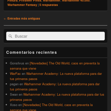
Pintura
,
Privateer Press
,
Warhammer
,
Warhammer 40.000
,
Warhammer Fantasy
|
5
respuestas
Navegación
←
Entradas más antiguas
de
entradas
El
Buscar
Buscar
área
por:
de
widget
barra
Comentarios recientes
lateral
primaria
Gonsilvus
en
[Novedades] The Old World, caos en preventa la
semana que viene
WarFac
en
Warhammer Academy: La nueva plataforma para dar
tus primeros pasos
pagan
en
Warhammer Academy: La nueva plataforma para dar
tus primeros pasos
Swan
en
Warhammer Academy: La nueva plataforma para dar tus
primeros pasos
Xoso
en
[Novedades] The Old World, caos en preventa la
semana que viene