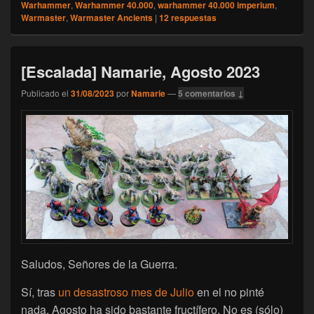
Warhammer
,
Warhammer 40.000
,
warhammer 40.000 imperium
,
Warmaster
,
Warmaster Ancients
|
12
respuestas
[Escalada] Namarie, Agosto 2023
Publicado el
31/08/2023
por
Namarie
—
5 comentarios ↓
Saludos, Señores de la Guerra.
Sí, tras
un desastroso mes de Julio
en el no pinté
nada, Agosto ha sido bastante fructífero. No es (sólo)