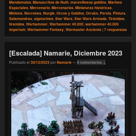
Mandamaloz
,
Manuscritos de Nuth
,
maravillosos goblins
,
Marines
Espaciales
,
Mercenario
,
Mercenarios
,
Miniaturas históricas
,
Minions
,
Necrones
,
Nurgle
,
Orcos y Goblins
,
Orruks
,
Persia
,
Pintura
,
Salamandras
,
sigmarines
,
Star Wars
,
Star Wars Armada
,
Tiránidos
,
tiranidos
,
Warhammer
,
Warhammer 40.000
,
warhammer 40.000
imperium
,
Warhammer Fantasy
,
Warmaster Ancients
|
7
respuestas
[Escalada] Namarie, Diciembre 2023
Publicado el
30/12/2023
por
Namarie
—
8 comentarios ↓