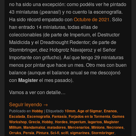
no ha sido una excepción: como podéis ver he pintado
43 miniaturas (¡peanas!) y no cuento la escenografía.
Ha sido récord empatado con
Octubre de 2021
. Sólo
han entrado 14 miniaturas, todas ellas de
coleccionables (de parte de Imperium, el Destructor
Maldicida y el Dreadnought Redentor; de parte de
Stormbringer, diez Hobgrotz Navajeroz y el Señor
Importante con grifucho). Así que tengo 29 miniaturas
menos por pintar que hace un mes. Otro mes con buen
balance (aunque el balance anual se me descojonó
con
Magister
el mes pasado).
Vamos a ver con detalle…
[Escalada] Namarie, Octubre 2023
Seguir leyendo
→
Publicado en
Hobby
|
Etiquetado
10mm
,
Age of Sigmar
,
Enanos
,
Escalada
,
Escenografía
,
Fantasía
,
Forjados en la Tormenta
,
Games
Workshop
,
Grecia
,
Hobby
,
Hordes
,
imperium
,
lagartos
,
Magister
Militum
,
Mandamaloz
,
matadores
,
Mercenarios
,
Minions
,
Necrones
,
Orruks
,
Persia
,
Pintura
,
Sci-fi
,
scifi
,
sigmarines
,
Stormbringer
,