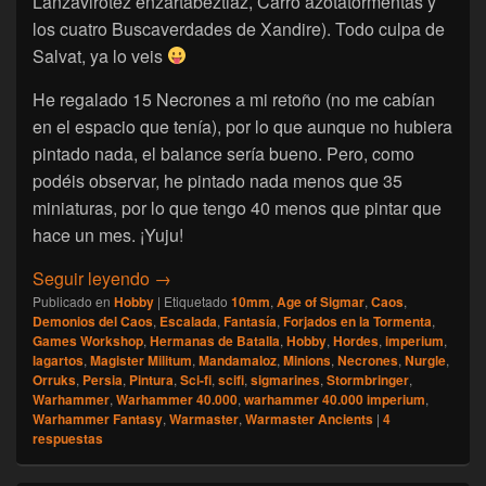
Lanzavirotez enzartabeztiaz, Carro azotatormentas y
los cuatro Buscaverdades de Xandire). Todo culpa de
Salvat, ya lo veis
He regalado 15 Necrones a mi retoño (no me cabían
en el espacio que tenía), por lo que aunque no hubiera
pintado nada, el balance sería bueno. Pero, como
podéis observar, he pintado nada menos que 35
miniaturas, por lo que tengo 40 menos que pintar que
hace un mes. ¡Yuju!
[Escalada] Namarie, Noviembre 2023
Seguir leyendo
→
Publicado en
Hobby
|
Etiquetado
10mm
,
Age of Sigmar
,
Caos
,
Demonios del Caos
,
Escalada
,
Fantasía
,
Forjados en la Tormenta
,
Games Workshop
,
Hermanas de Batalla
,
Hobby
,
Hordes
,
imperium
,
lagartos
,
Magister Militum
,
Mandamaloz
,
Minions
,
Necrones
,
Nurgle
,
Orruks
,
Persia
,
Pintura
,
Sci-fi
,
scifi
,
sigmarines
,
Stormbringer
,
Warhammer
,
Warhammer 40.000
,
warhammer 40.000 imperium
,
Warhammer Fantasy
,
Warmaster
,
Warmaster Ancients
|
4
respuestas