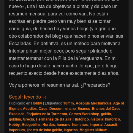
nuevo», una lista de objetivos a pintar, y de paso un
resumen mensual para ver cómo van. No están
escritas en piedra pero van muy bien si se toman
como guía, de hecho hay varios blogs (y algún que
otro colaborador del blog) que hacen o nos envían sus
Escaladas. En definitva, es un método para motivar a
intentar pintar, mejor, peor, pero seguir pintando e
intentar terminar con la Pila de la Vergüenza. En mi
caso lo hago desde hace mucho tiempo, pero tengo
recuento exacto desde hace exactamente diez años.
Voy a poneros mi resumen anual. ¿Preparados?
[Escalada] Namarie, resumen 2023
Seguir leyendo
→
Publicado en
Hobby
|
Etiquetado
10mm
,
Adeptus Mechanicus
,
Age of
Sigmar
,
Asedios
,
Caos
,
Descent
,
enano
,
Enanos
,
Enanos del Caos
,
Escalada
,
Forjados en la Tormenta
,
Games Workshop
,
goblin
,
goblins
,
Grecia
,
Hermanas de Batalla
,
Histórico
,
historia
,
historico
,
Hobby
,
Hobgoblins
,
Hordes
,
humano
,
humanos
,
Imperial Assault
,
imperium
,
jinetes de lobo goblin
,
lagartos
,
Magister Militum
,