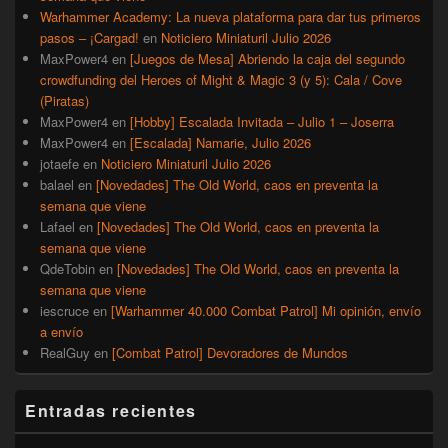
Warhammer Academy: La nueva plataforma para dar tus primeros
pasos – ¡Cargad!
en
Noticiero Miniaturil Julio 2026
MaxPower4
en
[Juegos de Mesa] Abriendo la caja del segundo
crowdfunding del Heroes of Might & Magic 3 (y 5): Cala / Cove
(Piratas)
MaxPower4
en
[Hobby] Escalada Invitada – Julio 1 – Joserra
MaxPower4
en
[Escalada] Namarie, Julio 2026
jotaefe
en
Noticiero Miniaturil Julio 2026
balael
en
[Novedades] The Old World, caos en preventa la
semana que viene
Lafael
en
[Novedades] The Old World, caos en preventa la
semana que viene
QdeTobin
en
[Novedades] The Old World, caos en preventa la
semana que viene
iescruce
en
[Warhammer 40.000 Combat Patrol] Mi opinión, envío
a envío
RealGuy
en
[Combat Patrol] Devoradores de Mundos
Entradas recientes