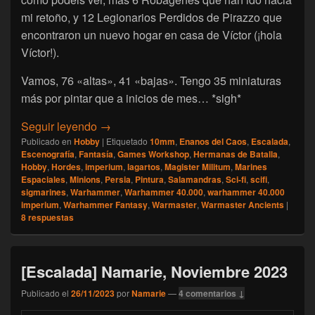
mi retoño, y 12 Legionarios Perdidos de Pirazzo que
encontraron un nuevo hogar en casa de Víctor (¡hola
Víctor!).
Vamos, 76 «altas», 41 «bajas». Tengo 35 miniaturas
más por pintar que a inicios de mes… *sigh*
[Escalada] Namarie, Diciembre 2023
Seguir leyendo
→
Publicado en
Hobby
|
Etiquetado
10mm
,
Enanos del Caos
,
Escalada
,
Escenografía
,
Fantasía
,
Games Workshop
,
Hermanas de Batalla
,
Hobby
,
Hordes
,
imperium
,
lagartos
,
Magister Militum
,
Marines
Espaciales
,
Minions
,
Persia
,
Pintura
,
Salamandras
,
Sci-fi
,
scifi
,
sigmarines
,
Warhammer
,
Warhammer 40.000
,
warhammer 40.000
imperium
,
Warhammer Fantasy
,
Warmaster
,
Warmaster Ancients
|
8
respuestas
[Escalada] Namarie, Noviembre 2023
Publicado el
26/11/2023
por
Namarie
—
4 comentarios ↓