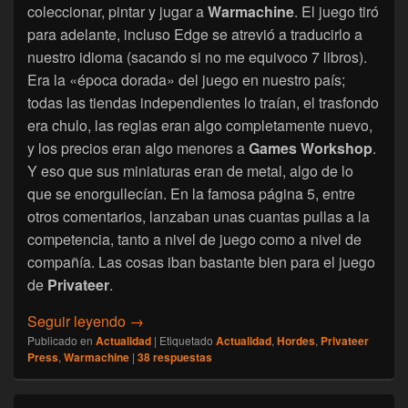
coleccionar, pintar y jugar a
Warmachine
. El juego tiró
para adelante, incluso Edge se atrevió a traducirlo a
nuestro idioma (sacando si no me equivoco 7 libros).
Era la «época dorada» del juego en nuestro país;
todas las tiendas independientes lo traían, el trasfondo
era chulo, las reglas eran algo completamente nuevo,
y los precios eran algo menores a
Games Workshop
.
Y eso que sus miniaturas eran de metal, algo de lo
que se enorgullecían. En la famosa página 5, entre
otros comentarios, lanzaban unas cuantas pullas a la
competencia, tanto a nivel de juego como a nivel de
compañía. Las cosas iban bastante bien para el juego
de
Privateer
.
[Warmachine] Mi desencanto con Warmachi
Seguir leyendo
→
Publicado en
Actualidad
|
Etiquetado
Actualidad
,
Hordes
,
Privateer
Press
,
Warmachine
|
38
respuestas