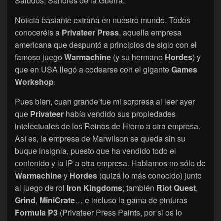
Saludos, Señores de la Guerra.
Noticia bastante extraña en nuestro mundo. Todos
conoceréis a
Privateer Press
, aquella empresa
americana que despuntó a principios de siglo con el
famoso juego
Warmachine
(y su hermano
Hordes
) y
que en USA llegó a codearse con el gigante
Games
Workshop
.
Pues bien, cuan grande fue mi sorpresa al leer ayer
que
Privateer
había vendido sus propiedades
intelectuales de los Reinos de Hierro a otra empresa.
Así es, la empresa de Marwilson se queda sin su
buque insignia, puesto que ha vendido todo el
contenido y la IP a otra empresa. Hablamos no sólo de
Warmachine
y
Hordes
(quizá lo más conocido) junto
al juego de rol
Iron Kingdoms
; también
Riot Quest
,
Grind
,
MiniCrate
… e incluso la gama de pinturas
Formula P3
(Privateer Press Paints, por si os lo