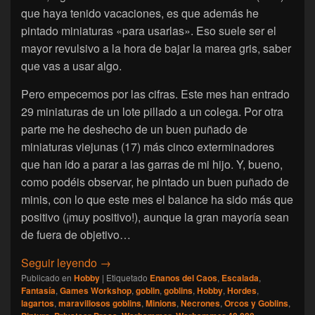
que haya tenido vacaciones, es que además he
pintado miniaturas «para usarlas». Eso suele ser el
mayor revulsivo a la hora de bajar la marea gris, saber
que vas a usar algo.
Pero empecemos por las cifras. Este mes han entrado
29 miniaturas de un lote pillado a un colega. Por otra
parte me he deshecho de un buen puñado de
miniaturas viejunas (17) más cinco exterminadores
que han ido a parar a las garras de mi hijo. Y, bueno,
como podéis observar, he pintado un buen puñado de
minis, con lo que este mes el balance ha sido más que
positivo (¡muy positivo!), aunque la gran mayoría sean
de fuera de objetivo…
[Escalada] Namarie, Agosto 2023
Seguir leyendo
→
Publicado en
Hobby
|
Etiquetado
Enanos del Caos
,
Escalada
,
Fantasía
,
Games Workshop
,
goblin
,
goblins
,
Hobby
,
Hordes
,
lagartos
,
maravillosos goblins
,
Minions
,
Necrones
,
Orcos y Goblins
,