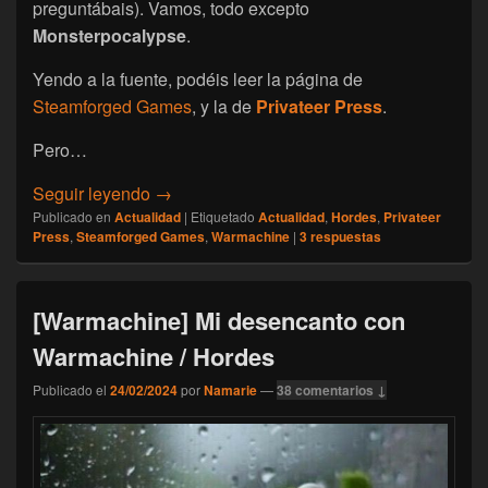
preguntábais). Vamos, todo excepto
Monsterpocalypse
.
Yendo a la fuente, podéis leer la página de
Steamforged Games
, y la de
Privateer Press
.
Pero…
[Actualidad] Warmachine, Hordes y los Re
Seguir leyendo
→
Publicado en
Actualidad
|
Etiquetado
Actualidad
,
Hordes
,
Privateer
Press
,
Steamforged Games
,
Warmachine
|
3
respuestas
[Warmachine] Mi desencanto con
Warmachine / Hordes
Publicado el
24/02/2024
por
Namarie
—
38 comentarios ↓