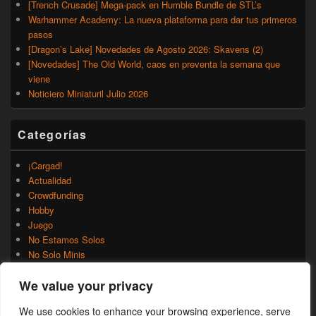
[Trench Crusade] Mega-pack en Humble Bundle de STL’s
Warhammer Academy: La nueva plataforma para dar tus primeros
pasos
[Dragon’s Lake] Novedades de Agosto 2026: Skavens (2)
[Novedades] The Old World, caos en preventa la semana que
viene
Noticiero Miniaturil Julio 2026
Categorías
¡Cargad!
Actualidad
Crowdfunding
Hobby
Juego
No Estamos Solos
No Solo Minis
Novedades
We value your privacy
Rumores
Trasfondo
We use cookies to enhance your browsing experience, serve
Uncategorized