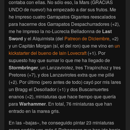
contaba con ellas. No sólo eso, la Mars (GRACIAS
UNDO de nuevo!) ha empezado a dar sus frutos. Me
he impreso cuatro Garrapatos Gigantes reescalados
para hacerme dos Garrapatos Despachurradores (+2),
me he impreso la no-Lucrecia Belladonna de
Last
Sword
y el Alquimista (del
Patreon de Diciembre
, +2)
y un Capitán Morgan (sí, el del ron) que me vino en
un
kickstarter del bueno de Iain Lovecraft
(+1). Por
supuesto hay que sumar lo que me ha llegado de
Stormbringer
, un Lanzavirotez, tres Tirapinchoz y tres
Pretores (+7), y dos Lanzavirotes extra que me pillé
(+2). Por último (pero antes de todo) cayó por mis lares
un Bragg el Desollador (+1) y dos Buscamuertes
enanos (+2), miniaturas que hace tiempo que quería
para
Warhammer
. En total, 76 miniaturas que han
entrado en la marea gris.
En las «bajas», he conseguido pintar 23 miniaturas
como podéis ver, más 6 Robagenes que han ido hacia