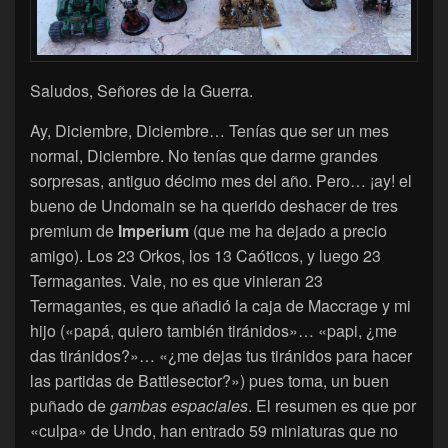
Saludos, Señores de la Guerra.
Ay, Diciembre, Diciembre… Tenías que ser un mes
normal, Diciembre. No tenías que darme grandes
sorpresas, antiguo décimo mes del año. Pero… ¡ay! el
bueno de Undomain se ha querido deshacer de tres
premium de
Imperium
(que me ha dejado a precio
amigo). Los 23 Orkos, los 13 Caóticos, y luego 23
Termagantes. Vale, no es que vinieran 23
Termagantes, es que añadió la caja de Maccrage y mi
hijo («papá, quiero también tiránidos»… «papi, ¿me
das tiránidos?»… «¿me dejas tus tiránidos para hacer
las partidas de Battlesector?») pues toma, un buen
puñado de
gambas espaciales
. El resumen es que por
«culpa» de Undo, han entrado 59 miniaturas que no