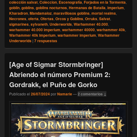
colección salvat
,
Coleccion
,
Escenografía
,
Forjados en la Tormenta
,
goblin
,
goblins
,
goblins nocturnos
,
Hermanas de Batalla
,
imperium
,
Kharadron
,
Mandamaloz
,
maravillosos goblins
,
mortal realms
,
Necrones
,
oferta
,
Ofertas
,
Orcos y Goblins
,
Orruks
,
Salvat
,
sigmarines
,
sylvaneth
,
Underworlds
,
Warhammer 40.000
,
warhammer 40.000 imperium
,
warhammer 40000
,
warhammer 40k
,
Warhammer 40k Imperium
,
warhammer imperium
,
Warhammer
Underworlds
|
7
respuestas
[Age of Sigmar Stormbringer]
Abriendo el número Premium 2:
Gordrakk, el Puño de Gorko
Publicado el
26/07/2024
por
Namarie
—
2 comentarios ↓