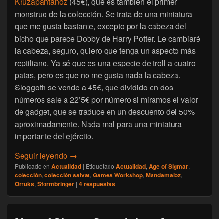
Kruzapantanoz
(45€), que es también el primer
monstruo de la colección. Se trata de una miniatura
que me gusta bastante, excepto por la cabeza del
bicho que parece Dobby de Harry Potter. Le cambiaré
la cabeza, seguro, quiero que tenga un aspecto más
reptiliano. Ya sé que es una especie de troll a cuatro
patas, pero es que no me gusta nada la cabeza.
Sloggoth se vende a 45€, que dividido en dos
números sale a 22’5€ por número si miramos el valor
de gadget, que se traduce en un descuento del 50%
aproximadamente. Nada mal para una miniatura
importante del ejército.
[Age of Sigmar Stormbringer] Abriendo el 
Seguir leyendo
→
Publicado en
Actualidad
|
Etiquetado
Actualidad
,
Age of Sigmar
,
colección
,
colección salvat
,
Games Workshop
,
Mandamaloz
,
Orruks
,
Stormbringer
|
4
respuestas