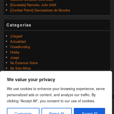
[Escalada] Namarie, Julio 2026
[Combat Patrol] Devoradores de Mundos
Categorías
¡Cargad!
Actualidad
Crowdfunding
Hobby
Juego
No Estamos Solos
No Solo Minis
Novedades
We value your privacy
Rumores
Trasfondo
We use cookies to enhance your browsing experience, serve
Uncategorized
personalized ads or content, and analyze our traffic. By
clicking "Accept All", you consent to our use of cookies.
Copyright © 2026
¡Cargad!
. Todos los Derechos Reservados.
Customize
Reject All
Accept All