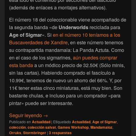
(además de enlaces a montajes alternativos).
El número 18 del coleccionable viene acompañado de
la segunda banda «de
Underworlds
reciclada para
Age of Sigmar
«. Si
en el número 10 teníamos a los
Buscaverdades de Xandire
, en este número tenemos
su contrapartida mandamala: La Panda Aztuta. Como
en el caso de los sigmarines,
aún puedes comprar
esta banda
a un módico precio de 32.50€ (Sólo minis,
sin las cartas). Habiendo comprado el fascículo a
10.99€, tenemos de nuevo un ahorro del 66%. Y, por
11€ tener estas cinco miniaturas, está muy bien. Son
bastante chulas, e incluso para un comprador «para
pintar» puede ser interesante.
[Age of Sigmar Stormbringer] Abriendo el 
Seguir leyendo
→
Publicado en
Actualidad
|
Etiquetado
Actualidad
,
Age of Sigmar
,
colección
,
colección salvat
,
Games Workshop
,
Mandamaloz
,
Orruks
,
Stormbringer
|
3
respuestas