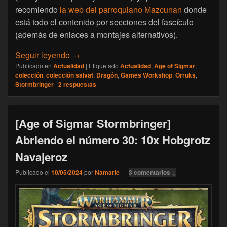
recomiendo
la web del parroquiano Mazcunan
donde
está todo el contenido por secciones del fascículo
(además de enlaces a montajes alternativos).
[Age of Sigmar Stormbringer] Abriendo el 
Seguir leyendo
→
Publicado en
Actualidad
|
Etiquetado
Actualidad
,
Age of Sigmar
,
colección
,
colección salvat
,
Dragón
,
Games Workshop
,
Orruks
,
Stormbringer
|
2
respuestas
[Age of Sigmar Stormbringer]
Abriendo el número 30: 10x Hobgrotz
Navajeroz
Publicado el
10/05/2024
por
Namarie
—
3 comentarios ↓