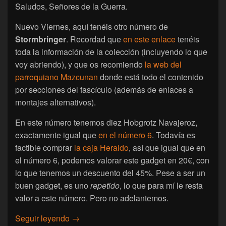
Saludos, Señores de la Guerra.
Nuevo Viernes, aquí tenéis otro número de
Stormbringer
. Recordad que
en este enlace
tenéis
toda la información de la colección (incluyendo lo que
voy abriendo), y que os recomiendo
la web del
parroquiano Mazcunan
donde está todo el contenido
por secciones del fascículo (además de enlaces a
montajes alternativos).
En este número tenemos diez Hobgrotz Navajeroz,
exactamente igual que
en el número 6
. Todavía es
factible comprar
la caja Heraldo
, así que igual que en
el número 6, podemos valorar este gadget en 20€, con
lo que tenemos un descuento del 45%. Pese a ser un
buen gadget, es uno
repetido
, lo que para mí le resta
valor a este número. Pero no adelantemos.
[Age of Sigmar Stormbringer] Abriendo el 
Seguir leyendo
→