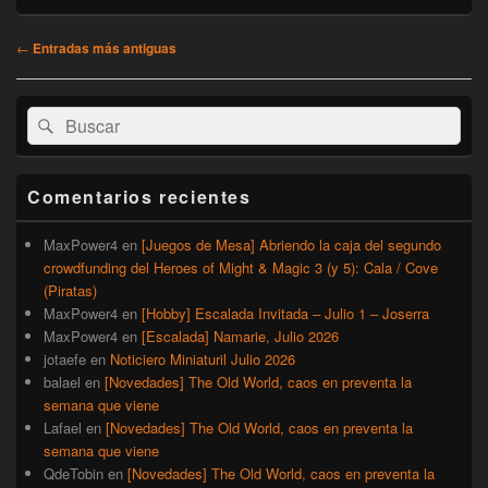
Navegación
←
Entradas más antiguas
de
entradas
El
Buscar
Buscar
área
por:
de
widget
barra
Comentarios recientes
lateral
primaria
MaxPower4
en
[Juegos de Mesa] Abriendo la caja del segundo
crowdfunding del Heroes of Might & Magic 3 (y 5): Cala / Cove
(Piratas)
MaxPower4
en
[Hobby] Escalada Invitada – Julio 1 – Joserra
MaxPower4
en
[Escalada] Namarie, Julio 2026
jotaefe
en
Noticiero Miniaturil Julio 2026
balael
en
[Novedades] The Old World, caos en preventa la
semana que viene
Lafael
en
[Novedades] The Old World, caos en preventa la
semana que viene
QdeTobin
en
[Novedades] The Old World, caos en preventa la