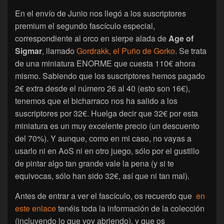
En el envío de Junio nos llegó a los suscriptores
premium el segundo fascículo especial,
correspondiente al orco en sierpe alada de
Age of
Sigmar
, llamado
Gordrakk, el Puño de Gorko
. Se trata
de una miniatura ENORME que cuesta 110€ ahora
mismo. Sabiendo que los suscriptores hemos pagado
2€ extra desde el número 26 al 40 (esto son 16€),
tenemos que el bicharraco nos ha salido a los
suscriptores por 32€. Huelga decir que 32€ por esta
miniatura es un muy excelente precio (un descuento
del 70%). Y aunque, como en mi caso, no vayas a
usarlo ni en AoS ni en otro juego, sólo por el gustillo
de pintar algo tan grande vale la pena (y si te
equivocas, sólo han sido 32€, así que ni tan mal).
Antes de entrar a ver el fascículo, os recuerdo que
en
este enlace
tenéis toda la información de la colección
(incluyendo lo que voy abriendo), y que os