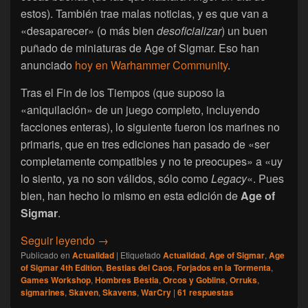
estos). También trae malas noticias, y es que van a
«desaparecer» (o más bien
desoficializar
) un buen
puñado de miniaturas de Age of Sigmar. Eso han
anunciado
hoy en Warhammer Community
.
Tras el Fin de los Tiempos (que suposo la
«aniquilación» de un juego completo, incluyendo
facciones enteras), lo siguiente fueron los marines no
primaris, que en tres ediciones han pasado de «ser
completamente compatibles y no te preocupes» a «uy
lo siento, ya no son válidos, sólo como
Legacy
«. Pues
bien, han hecho lo mismo en esta edición de
Age of
Sigmar
.
[Age of Sigmar] Desaparecen las Bestias, l
Seguir leyendo
→
Publicado en
Actualidad
|
Etiquetado
Actualidad
,
Age of Sigmar
,
Age
of Sigmar 4th Edition
,
Bestias del Caos
,
Forjados en la Tormenta
,
Games Workshop
,
Hombres Bestia
,
Orcos y Goblins
,
Orruks
,
sigmarines
,
Skaven
,
Skavens
,
WarCry
|
61
respuestas