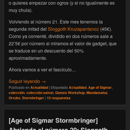
o quieres empezar con ogros (y si no igualmente es
muy chula).
Volviendo al número 21. Este mes tenemos la
segunda mitad del
Sloggoth Kruzapantanoz
(45€).
Como ya comenté, dividido en dos números sale a
22’5€ por número si miramos el valor de gadget, que
se traduce en un descuento del 50%
aproximadamente.
Ahora vamos a ver el fascículo…
[Age of Sigmar Stormbringer] Abriendo el 
Seguir leyendo
→
Publicado en
Actualidad
|
Etiquetado
Actualidad
,
Age of Sigmar
,
colección
,
colección salvat
,
Games Workshop
,
Mandamaloz
,
Orruks
,
Stormbringer
|
10
respuestas
[Age of Sigmar Stormbringer]
Abriendo el número 20: Sloggoth