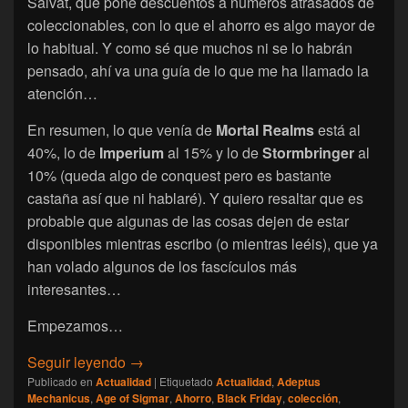
Salvat, que pone descuentos a números atrasados de
coleccionables, con lo que el ahorro es algo mayor de
lo habitual. Y como sé que muchos ni se lo habrán
pensado, ahí va una guía de lo que me ha llamado la
atención…
En resumen, lo que venía de
Mortal Realms
está al
40%, lo de
Imperium
al 15% y lo de
Stormbringer
al
10% (queda algo de conquest pero es bastante
castaña así que ni hablaré). Y quiero resaltar que es
probable que algunas de las cosas dejen de estar
disponibles mientras escribo (o mientras leéis), que ya
han volado algunos de los fascículos más
interesantes…
Empezamos…
[Games Workshop] Fascículos atrasados de
Seguir leyendo
→
Publicado en
Actualidad
|
Etiquetado
Actualidad
,
Adeptus
Mechanicus
,
Age of Sigmar
,
Ahorro
,
Black Friday
,
colección
,