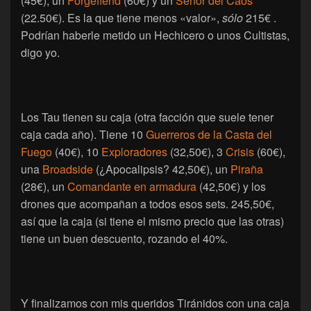
(45€), un
Forgefiend
(60€) y un
Señor del Caos
(22.50€). Es la que tiene menos «valor»,
sólo
215€ .
Podrían haberle metido un Hechicero o unos Cultistas,
digo yo.
Los Tau tienen su caja (otra facción que suele tener
caja cada año). Tiene 10
Guerreros de la Casta del
Fuego
(40€), 10
Exploradores
(32,50€), 3
Crisis
(60€),
una
Broadside
(¿Apocalipsis? 42,50€), un
Piraña
(28€), un
Comandante en armadura
(42,50€) y los
drones que acompañan a todos esos sets. 245,50€,
así que la caja (si tiene el mismo precio que las otras)
tiene un buen descuento, rozando el 40%.
Y finalizamos con mis queridos Tiránidos con una caja