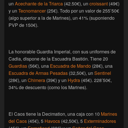
un
Acechante de la Triarca
(42.50€), un
croissant
(49€)
y un
Tecnomancer
(25€). Todo por un valor de 255’50€
(algo superior a la de Marines), un 41% (suponiendo
PVP de 150€).
La honorable Guardia Imperial, con sus uniformes de
Cadia, dispone de la Escuadra Bastión. Tiene 20
Guardias
(56€), una
Escuadra de Mando
(28€), una
Escuadra de Armas Pesadas
(32,50€), un
Sentinel
(28€), un
Chimera
(39€) y un
Hydra
(45€). 228’50€,
34% de descuento (como los Marines).
El Caos tiene la Decimation, una caja con 10
Marines
del Caos
(45€), 5
Havocs
(42,50€), 5
Exterminadores