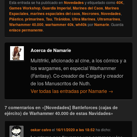
Esta entrada se ha publicado en
Novedades
y etiquetado como
40K
,
Games Workshop
,
Guardia Imperial
,
Marines del Caos
,
Marines
Espaciales
,
marines espaciales del caos
,
Necrones
,
Novedades
,
Plástico
,
primarines
,
Tau
,
Tiránidos
,
Ultra Marines
,
Ultramarines
,
Warhammer 40.000
,
warhammer 40k
,
wh40k
por
Namarie
. Guarda
enlace permanente
.
Acerca de Namarie
Multifriki, aficionado al cine, a los cómics y a
los wargames, en especial Warhammer
(Fantasy). Co-creador de Cargad y creador
de los Manuscritos de Nuth.
Ver todas las entradas por Namarie
→
7 comentarios en «[Novedades] Battleforces (cajas de
ejército) de Warhammer 40.000 de estas Navidades»
oskar calvo
el
16/11/2020 a las 18:52
ha dicho: