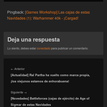
Pingback:
[Games Workshop] Las cajas de estas
Navidades (1): Warhammer 40k - ¡Cargad!
Deja una respuesta
Lo siento, debes estar
conectado
para publicar un comentario.
Navegación
de
Entrada
←
Anterior
entradas
[Actualidad] Ral Partha ha vuelto como marca propia,
anterior:
¡los viejunos estamos de enhorabuena!
Entrada
Siguiente
→
[Novedades] Battleforces (cajas de ejército) de Age of
siguiente:
Sigmar de estas Navidades