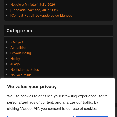
Noticiero Miniaturil Julio 2026
[Escalada] Namarie, Julio 2026
[Combat Patrol] Devoradores de Mundos
Categorías
¡Cargad!
Actualidad
Crowdfunding
Hobby
Juego
No Estamos Solos
No Solo Minis
Novedades
We value your privacy
Rumores
Trasfondo
We use cookies to enhance your browsing experience, serve
Uncategorized
personalized ads or content, and analyze our traffic. By
clicking "Accept All", you consent to our use of cookies.