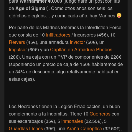
para
Warhammer 40.000
(luego haré un post con las
de
Age of Sigmar
). Como otros años son seis los
ejércitos elegidos… y como cada año, hay Marines
Por parte de los Marines tenemos la Interdiction Force,
que consta de 10
Infiltradores
/ Incursores (45€), 10
Reivers
(45€), una armadura
Invictor
(50€), un
Impulsor
(60€) y un
Capitán en Armadura Phobos
(28€). Una caja con un PVP de componentes de 228€
(suponiendo un precio de caja de 150€ hablaremos de
un 34% de descuento, algo relativamente habitual en
estas cajas).
Los Necrones tienen la Legión Erradicación, un buen
complemento a la Indomitus. Tiene 10
Guerreros
con
sus escarabajos (35€), 5
Inmortales
(32.50€), 5
Guardias Liches
(39€), una
Araña Canóptica
(32.50€),