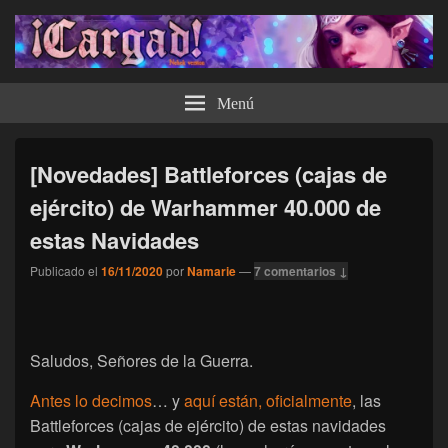
¡Cargad!
Menú
[Novedades] Battleforces (cajas de
ejército) de Warhammer 40.000 de
estas Navidades
Publicado el
16/11/2020
por
Namarie
—
7 comentarios ↓
Saludos, Señores de la Guerra.
Antes lo decimos
… y
aquí están, oficialmente
, las
Battleforces (cajas de ejército) de estas navidades