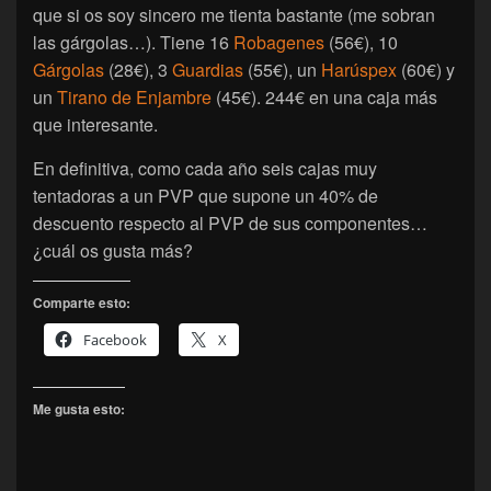
que si os soy sincero me tienta bastante (me sobran
las gárgolas…). Tiene 16
Robagenes
(56€), 10
Gárgolas
(28€), 3
Guardias
(55€), un
Harúspex
(60€) y
un
Tirano de Enjambre
(45€). 244€ en una caja más
que interesante.
En definitiva, como cada año seis cajas muy
tentadoras a un PVP que supone un 40% de
descuento respecto al PVP de sus componentes…
¿cuál os gusta más?
Comparte esto:
Facebook
X
Me gusta esto: