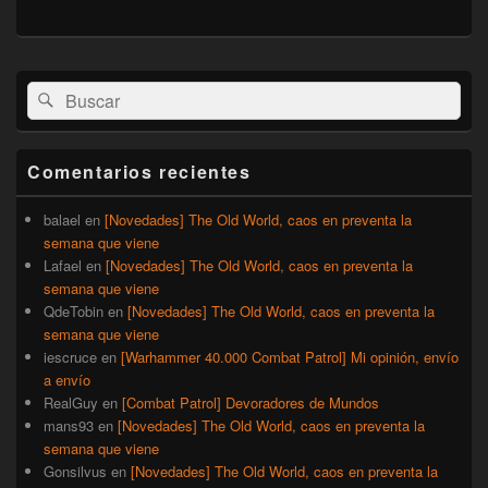
El
Buscar
Buscar
área
por:
de
widget
barra
Comentarios recientes
lateral
primaria
balael
en
[Novedades] The Old World, caos en preventa la
semana que viene
Lafael
en
[Novedades] The Old World, caos en preventa la
semana que viene
QdeTobin
en
[Novedades] The Old World, caos en preventa la
semana que viene
iescruce
en
[Warhammer 40.000 Combat Patrol] Mi opinión, envío
a envío
RealGuy
en
[Combat Patrol] Devoradores de Mundos
mans93
en
[Novedades] The Old World, caos en preventa la
semana que viene
Gonsilvus
en
[Novedades] The Old World, caos en preventa la