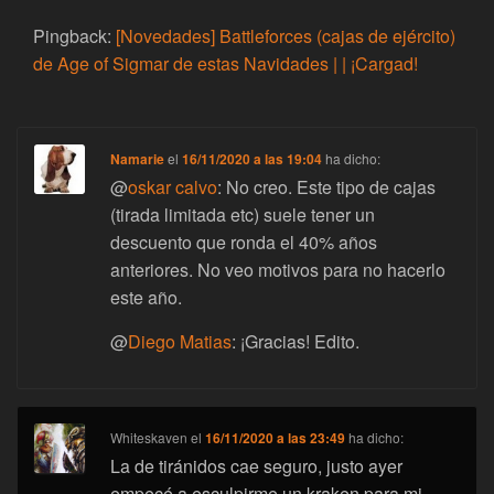
Pingback:
[Novedades] Battleforces (cajas de ejército)
de Age of Sigmar de estas Navidades | | ¡Cargad!
Namarie
el
16/11/2020 a las 19:04
ha dicho:
@
oskar calvo
: No creo. Este tipo de cajas
(tirada limitada etc) suele tener un
descuento que ronda el 40% años
anteriores. No veo motivos para no hacerlo
este año.
@
Diego Matias
: ¡Gracias! Edito.
Whiteskaven
el
16/11/2020 a las 23:49
ha dicho:
La de tiránidos cae seguro, justo ayer
empecé a esculpirme un kraken para mi