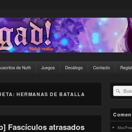
uscritos de Nuth
Juegos
Decálogo
Contacto
Regist
El
Buscar
Busc
área
UETA:
HERMANAS DE BATALLA
por:
de
widget
barra
lateral
Coment
primaria
] Fascículos atrasados
MaxPow