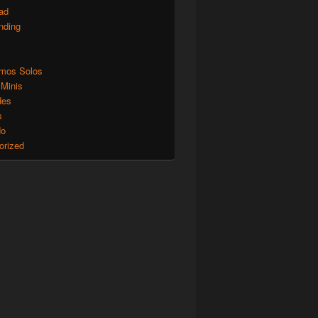
ad
nding
mos Solos
 Minis
des
s
do
orized
s Negro