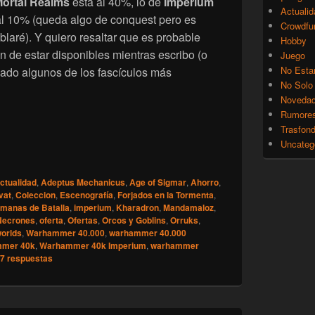
ortal Realms
está al 40%, lo de
Imperium
Actualid
al 10% (queda algo de conquest pero es
Crowdfu
blaré). Y quiero resaltar que es probable
Hobby
 de estar disponibles mientras escribo (o
Juego
No Esta
lado algunos de los fascículos más
No Solo
Noveda
Rumore
Trasfon
Uncateg
op] Fascículos atrasados de Salvat con descuento por Vierne
ctualidad
,
Adeptus Mechanicus
,
Age of Sigmar
,
Ahorro
,
vat
,
Coleccion
,
Escenografía
,
Forjados en la Tormenta
,
manas de Batalla
,
imperium
,
Kharadron
,
Mandamaloz
,
Necrones
,
oferta
,
Ofertas
,
Orcos y Goblins
,
Orruks
,
orlds
,
Warhammer 40.000
,
warhammer 40.000
mer 40k
,
Warhammer 40k Imperium
,
warhammer
7
respuestas