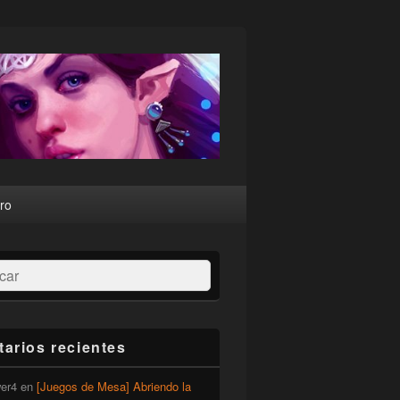
ro
ar
arios recientes
er4
en
[Juegos de Mesa] Abriendo la