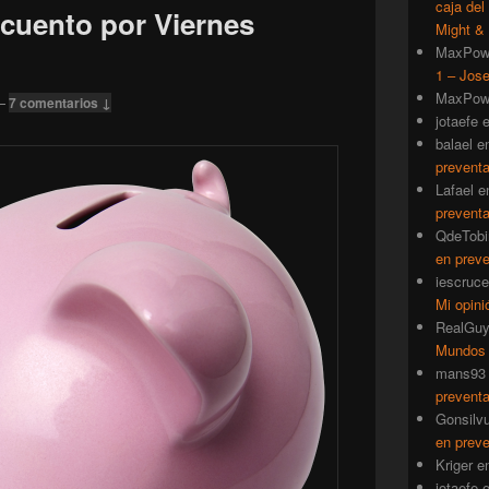
caja del
scuento por Viernes
Might & 
MaxPow
1 – Jose
MaxPow
—
7 comentarios ↓
jotaefe
balael
e
prevent
Lafael
e
prevent
QdeTobi
en prev
iescruce
Mi opini
RealGu
Mundos
mans93
prevent
Gonsilv
en prev
Kriger
e
jotaefe