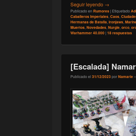
[Games Worksh
Seguir leyendo
→
Publicado en
Rumores
|
Etiquetado
Ad
Caballeros Imperiales
,
Caos
,
Ciudade
Hermanas de Batalla
,
ironjaws
,
Marin
Muertos
,
Novedades
,
Nurgle
,
orco
,
or
Warhammer 40.000
|
18
respuestas
[Escalada] Namar
Publicado el
31/12/2023
por
Namarie