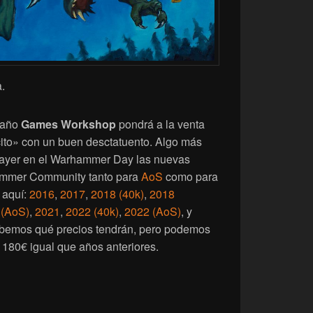
.
a año
Games Workshop
pondrá a la venta
cito» con un buen desctatuento. Algo más
ó ayer en el Warhammer Day las nuevas
hammer Community tanto para
AoS
como para
s aquí:
2016
,
2017
,
2018 (40k)
,
2018
 (AoS)
,
2021
,
2022 (40k)
,
2022 (AoS)
, y
abemos qué precios tendrán, pero podemos
 180€ igual que años anteriores.