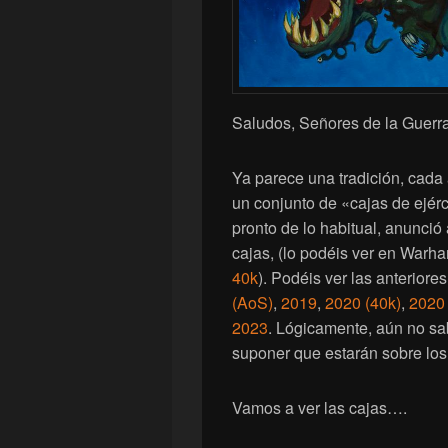
Saludos, Señores de la Guerra
Ya parece una tradición, cad
un conjunto de «cajas de ejér
pronto de lo habitual, anunci
cajas, (lo podéis ver en War
40k
). Podéis ver las anteriore
(AoS)
,
2019
,
2020 (40k)
,
2020
2023
. Lógicamente, aún no s
suponer que estarán sobre los
Vamos a ver las cajas….