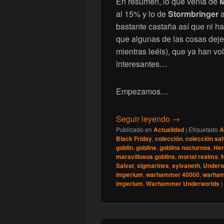
En resumen, lo que venía de
M
al 15% y lo de
Stormbringer
bastante castaña así que ni ha
que algunas de las cosas dejen
mientras leéis), que ya han vo
interesantes…
Empezamos…
[Games Worksh
Seguir leyendo
→
Publicado en
Actualidad
|
Etiquetado
A
Black Friday
,
colección
,
colección sal
goblin
,
goblins
,
goblins nocturnos
,
Her
maravillosos goblins
,
mortal realms
,
Salvat
,
sigmarines
,
sylvaneth
,
Underw
imperium
,
warhammer 40000
,
warham
imperium
,
Warhammer Underworlds
|