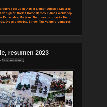
op] Las cajas de estas Navidades 2024
oradores del Caos
,
Age of Sigmar
,
Ángeles Oscuros
,
s de sigmar
,
Cortes Come Carnes
,
Games Workshop
,
es Espaciales
,
Mortales
,
Necrones
,
no muerto
,
No
cos
,
Orcos y Goblins
,
Strigoi
,
Tau
,
vampiro
,
vampiros
,
ie, resumen 2023
—
7 comentarios ↓