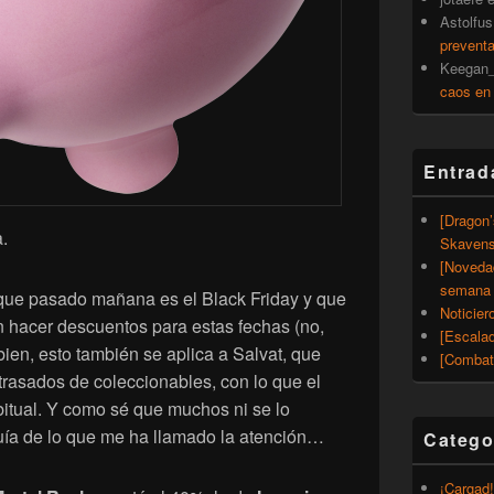
Astolfus
prevent
Keegan_
caos en
Entrad
[Dragon
.
Skavens
[Noveda
semana 
 que pasado mañana es el Black Friday y que
Noticier
n hacer descuentos para estas fechas (no,
[Escalad
ien, esto también se aplica a Salvat, que
[Combat
rasados de coleccionables, con lo que el
bitual. Y como sé que muchos ni se lo
uía de lo que me ha llamado la atención…
Catego
¡Cargad!