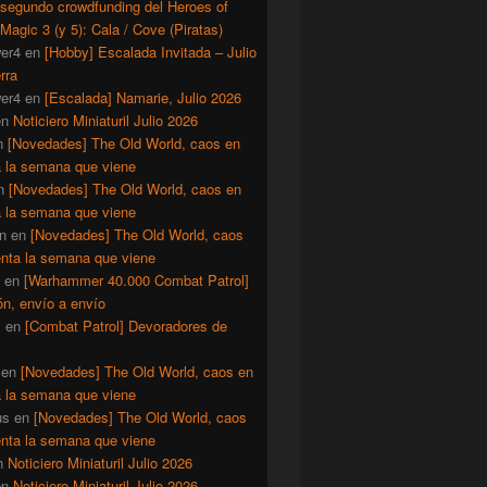
 segundo crowdfunding del Heroes of
Magic 3 (y 5): Cala / Cove (Piratas)
er4
en
[Hobby] Escalada Invitada – Julio
rra
er4
en
[Escalada] Namarie, Julio 2026
en
Noticiero Miniaturil Julio 2026
n
[Novedades] The Old World, caos en
a la semana que viene
n
[Novedades] The Old World, caos en
a la semana que viene
n
en
[Novedades] The Old World, caos
enta la semana que viene
en
[Warhammer 40.000 Combat Patrol]
ón, envío a envío
y
en
[Combat Patrol] Devoradores de
en
[Novedades] The Old World, caos en
a la semana que viene
us
en
[Novedades] The Old World, caos
enta la semana que viene
n
Noticiero Miniaturil Julio 2026
en
Noticiero Miniaturil Julio 2026