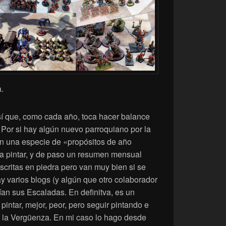
.
Así que, como cada año, toca hacer balance
 Por si hay algún nuevo parroquiano por la
on una especie de «propósitos de año
s a pintar, y de paso un resumen mensual
scritas en piedra pero van muy bien si se
 varios blogs (y algún que otro colaborador
ían sus Escaladas. En definitva, es un
pintar, mejor, peor, pero seguir pintando e
de la Vergüenza. En mi caso lo hago desde