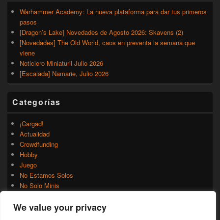
Warhammer Academy: La nueva plataforma para dar tus primeros
pasos
[Dragon’s Lake] Novedades de Agosto 2026: Skavens (2)
[Novedades] The Old World, caos en preventa la semana que
viene
Noticiero Miniaturil Julio 2026
[Escalada] Namarie, Julio 2026
Categorías
¡Cargad!
Actualidad
Crowdfunding
Hobby
Juego
No Estamos Solos
No Solo Minis
Novedades
We value your privacy
Rumores
Trasfondo