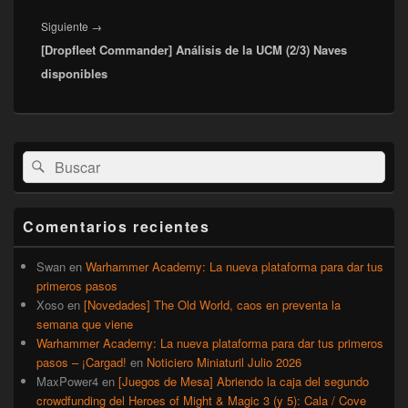
Entrada
Siguiente
→
[Dropfleet Commander] Análisis de la UCM (2/3) Naves
siguiente:
disponibles
El
Buscar
Buscar
área
por:
de
widget
barra
Comentarios recientes
lateral
primaria
Swan
en
Warhammer Academy: La nueva plataforma para dar tus
primeros pasos
Xoso
en
[Novedades] The Old World, caos en preventa la
semana que viene
Warhammer Academy: La nueva plataforma para dar tus primeros
pasos – ¡Cargad!
en
Noticiero Miniaturil Julio 2026
MaxPower4
en
[Juegos de Mesa] Abriendo la caja del segundo
crowdfunding del Heroes of Might & Magic 3 (y 5): Cala / Cove