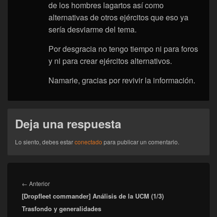
de los hombres lagartos así como
alternativas de otros ejércitos que eso ya
sería desviarme del tema.
Por desgracia no tengo tiempo ni para foros
y ni para crear ejércitos alternativos.
Namarie, gracias por revivir la información.
Deja una respuesta
Lo siento, debes estar
conectado
para publicar un comentario.
Navegación
de
Entrada
←
Anterior
entradas
[Dropfleet commander] Análisis de la UCM (1/3)
anterior:
Trasfondo y generalidades