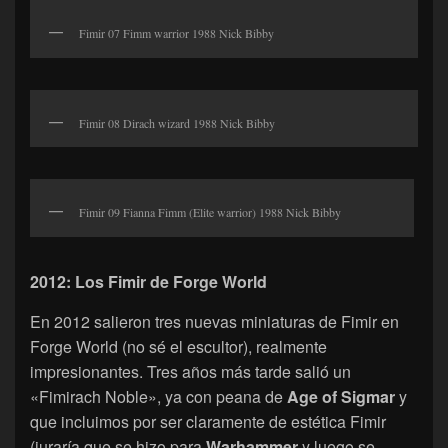
Fimir 07 Fimm warrior 1988 Nick Bibby
Fimir 08 Dirach wizard 1988 Nick Bibby
Fimir 09 Fianna Fimm (Elite warrior) 1988 Nick Bibby
2012: Los Fimir de Forge World
En 2012 salieron tres nuevas miniaturas de Fimir en
Forge World (no sé el escultor), realmente
impresionantes. Tres años más tarde salió un
«Fimirach Noble», ya con peana de
Age of Sigmar
y
que incluimos por ser claramente de estética Fimir
(juraría que se hizo para
Warhammer
y luego se