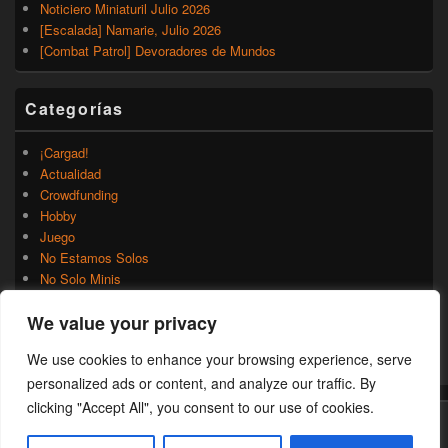
Noticiero Miniaturil Julio 2026
[Escalada] Namarie, Julio 2026
[Combat Patrol] Devoradores de Mundos
Categorías
¡Cargad!
Actualidad
Crowdfunding
Hobby
Juego
No Estamos Solos
No Solo Minis
Novedades
We value your privacy
Rumores
Trasfondo
We use cookies to enhance your browsing experience, serve
Uncategorized
personalized ads or content, and analyze our traffic. By
clicking "Accept All", you consent to our use of cookies.