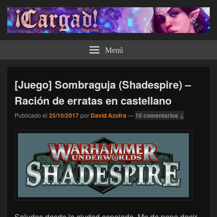
¡Cargad!
Menú
[Juego] Sombraguja (Shadespire) –
Ración de erratas en castellano
Publicado el
25/10/2017
por
David Azofra
—
10 comentarios ↓
Saludos desde la ciudad espejada. Me da pena decir