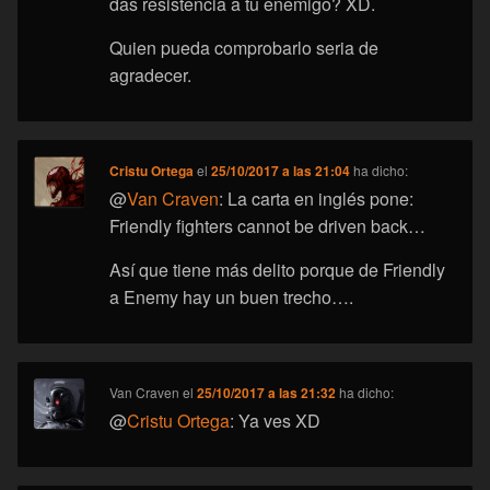
das resistencia a tu enemigo? XD.
Quien pueda comprobarlo seria de
agradecer.
Cristu Ortega
el
25/10/2017 a las 21:04
ha dicho:
@
Van Craven
: La carta en inglés pone:
Friendly fighters cannot be driven back…
Así que tiene más delito porque de Friendly
a Enemy hay un buen trecho….
Van Craven
el
25/10/2017 a las 21:32
ha dicho:
@
Cristu Ortega
: Ya ves XD