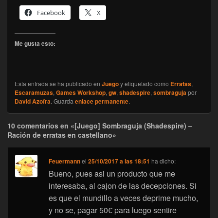
Facebook
X
Me gusta esto:
Esta entrada se ha publicado en
Juego
y etiquetado como
Erratas
,
Escaramuzas
,
Games Workshop
,
gw
,
shadespire
,
sombraguja
por
David Azofra
. Guarda
enlace permanente
.
10 comentarios en «[Juego] Sombraguja (Shadespire) –
Ración de erratas en castellano»
Feuermann
el
25/10/2017 a las 18:51
ha dicho:
Bueno, pues asi un producto que me
interesaba, al cajon de las decepciones. Si
es que el mundillo a veces deprime mucho,
y no se, pagar 50€ para luego sentire