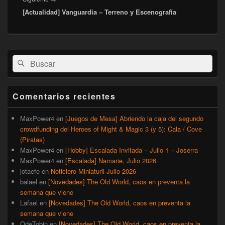
[Actualidad] Vanguardia – Terreno y Escenografía
siguiente:
El
Buscar
Buscar
área
por:
de
widget
barra
Comentarios recientes
lateral
primaria
MaxPower4
en
[Juegos de Mesa] Abriendo la caja del segundo
crowdfunding del Heroes of Might & Magic 3 (y 5): Cala / Cove
(Piratas)
MaxPower4
en
[Hobby] Escalada Invitada – Julio 1 – Joserra
MaxPower4
en
[Escalada] Namarie, Julio 2026
jotaefe
en
Noticiero Miniaturil Julio 2026
balael
en
[Novedades] The Old World, caos en preventa la
semana que viene
Lafael
en
[Novedades] The Old World, caos en preventa la
semana que viene
QdeTobin
en
[Novedades] The Old World, caos en preventa la