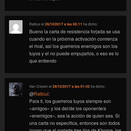
Raticul
el
26/10/2017 a las 00:11
ha dicho:
Bueno la carta de resistencia forjada se usa
cuando en la próxima activación comienza
el rival, así los guerreros enemigos son los
tuyos y el no puede empujarlos, o eso es lo
que entiendo
Van Craven
el
26/10/2017 a las 01:42
ha dicho:
@
Raticul
:
Para ti, los guerreros tuyos siempre son
«amigos» y los del/de los oponente/s
«enemigos», sea la acción de quien sea. Si
una carta no especifica, entonces son todos
(como que al matarte tres tíos de Khorne, los