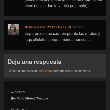
otros dos se dan la vuelta pojemplo).
McAllus
el
26/10/2017 a las 17:53
ha dicho:
Esperemos que saquen pronto las erratas y
faqs oficiales porque manda huevos…
Deja una respuesta
Lo siento, debes estar
conectado
para publicar un comentario.
Navegación
de
Entrada
←
Anterior
entradas
[No Solo Minis] Chappie
anterior:
Entrada
Siguiente
→