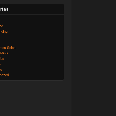
rías
ad
nding
mos Solos
 Minis
des
s
do
orized