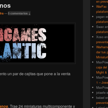
en prev
anos
WarFac
platafor
fra
—
5 comentarios ↓
pagan
e
platafor
Swan
e
platafor
Xoso
e
prevent
Warhamm
dar tus 
Miniatur
MaxPow
caja del
Might & 
to un par de cajitas que pone a la venta
MaxPow
1 – Jose
MaxPow
jotaefe
balael
e
prevent
eanos
. Trae 24 miniaturas multicomponente y
Lafael
e