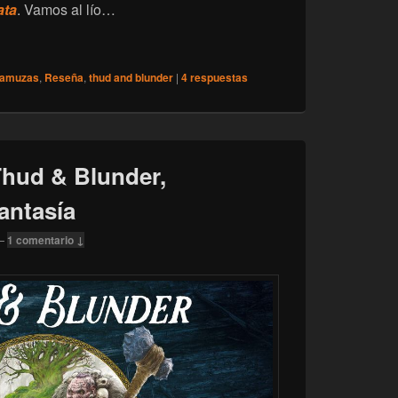
ata
. Vamos al lío…
 Blunder – Impresiones tras una lectura rápida.
ramuzas
,
Reseña
,
thud and blunder
|
4
respuestas
hud & Blunder,
antasía
—
1 comentario ↓