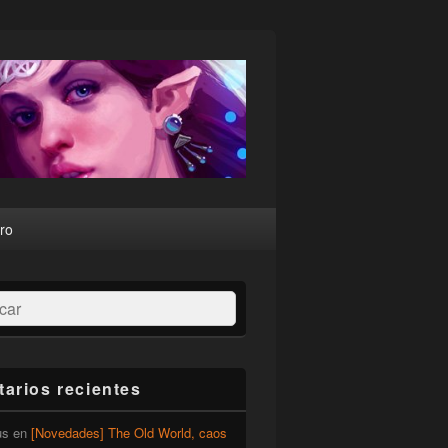
ro
ar
arios recientes
us
en
[Novedades] The Old World, caos