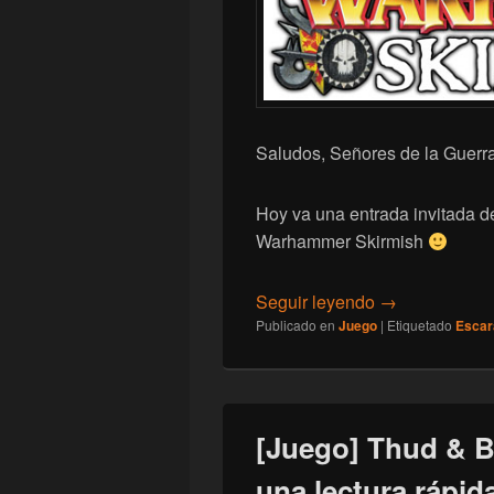
Saludos, Señores de la Guerra
Hoy va una entrada invitada d
Warhammer Skirmish
[Warhammer] 2
Seguir leyendo
→
Publicado en
Juego
|
Etiquetado
Esca
[Juego] Thud & B
una lectura rápida