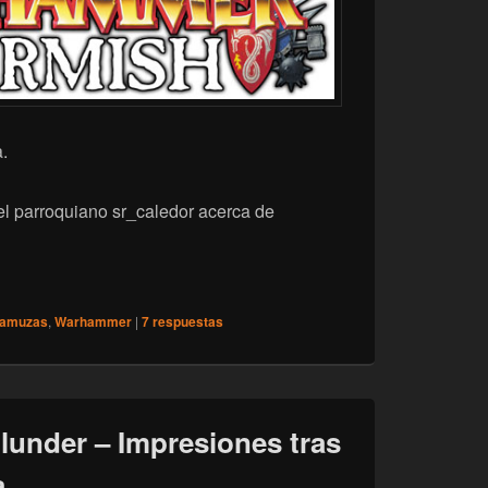
.
el parroquiano sr_caledor acerca de
0 Aniversario de Warhammer Skirmish
ramuzas
,
Warhammer
|
7
respuestas
lunder – Impresiones tras
.