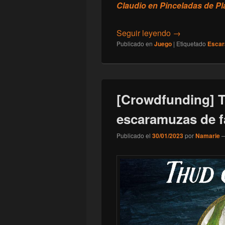
Claudio en Pinceladas de Pl
[Juego] Thud &
Seguir leyendo
→
Publicado en
Juego
|
Etiquetado
Esca
[Crowdfunding] T
escaramuzas de f
Publicado el
30/01/2023
por
Namarie