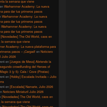
enta la semana que viene
en
Warhammer Academy: La nueva
ma para dar tus primeros pasos
n
Warhammer Academy: La nueva
ma para dar tus primeros pasos
n
Warhammer Academy: La nueva
ma para dar tus primeros pasos
n
[Novedades] The Old World, caos en
a la semana que viene
er Academy: La nueva plataforma para
primeros pasos – ¡Cargad!
en
Noticiero
il Julio 2026
er4
en
[Juegos de Mesa] Abriendo la
 segundo crowdfunding del Heroes of
Magic 3 (y 5): Cala / Cove (Piratas)
er4
en
[Hobby] Escalada Invitada – Julio
rra
er4
en
[Escalada] Namarie, Julio 2026
en
Noticiero Miniaturil Julio 2026
n
[Novedades] The Old World, caos en
a la semana que viene
n
[Novedades] The Old World, caos en