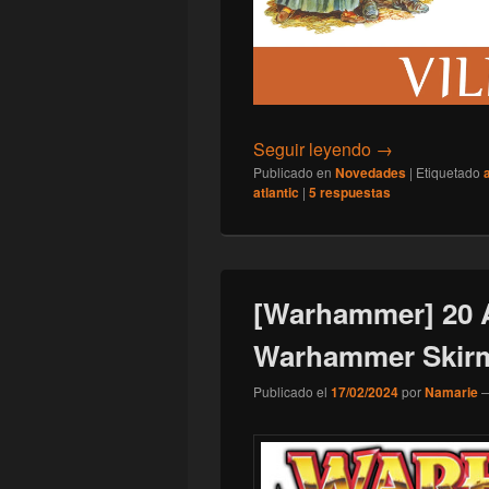
[Novedades] W
Seguir leyendo
→
Publicado en
Novedades
|
Etiquetado
atlantic
|
5
respuestas
[Warhammer] 20 A
Warhammer Skir
Publicado el
17/02/2024
por
Namarie