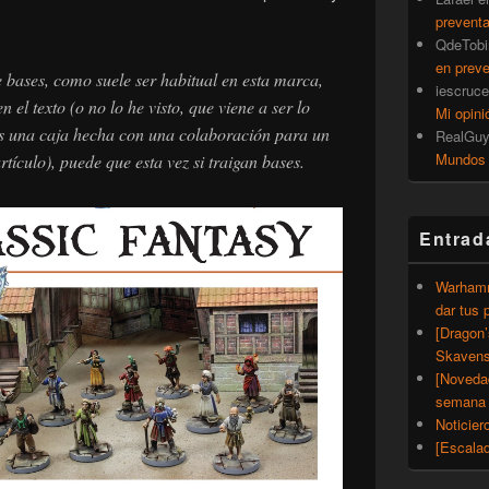
prevent
QdeTobi
en prev
bases, como suele ser habitual en esta marca,
iescruce
n el texto (o no lo he visto, que viene a ser lo
Mi opini
s una caja hecha con una colaboración para un
RealGu
Mundos
rtículo), puede que esta vez si traigan bases.
Entrad
Warhamm
dar tus 
[Dragon
Skavens
[Noveda
semana 
Noticier
[Escalad