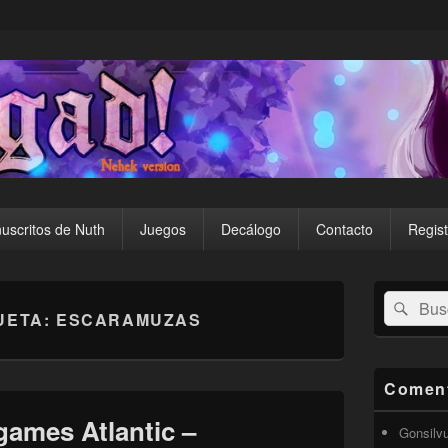
uscritos de Nuth
Juegos
Decálogo
Contacto
Regist
El
Buscar
Busc
área
UETA:
ESCARAMUZAS
por:
de
widget
barra
lateral
Coment
primaria
ames Atlantic –
Gonsilv