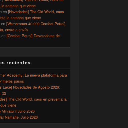
a la semana que viene
n
en
[Novedades] The Old World, caos
enta la semana que viene
en
[Warhammer 40.000 Combat Patrol]
ón, envío a envío
y
en
[Combat Patrol] Devoradores de
as recientes
er Academy: La nueva plataforma para
primeros pasos
’s Lake] Novedades de Agosto 2026:
 (2)
des] The Old World, caos en preventa la
que viene
o Miniaturil Julio 2026
a] Namarie, Julio 2026