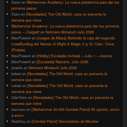
Swan
en
Warhammer Academy: La nueva plataforma para dar tus
primeros pasos
Xoso
en
[Novedades] The Old World, caos en preventa la
semana que viene
Warhammer Academy: La nueva plataforma para dar tus primeros
pasos – ¡Cargad!
en
Noticiero Miniaturil Julio 2026
MaxPower4
en
[Juegos de Mesa] Abriendo la caja del segundo
crowdfunding del Heroes of Might & Magic 3 (y 5): Cala / Cove
(Piratas)
MaxPower4
en
[Hobby] Escalada Invitada – Julio 1 – Joserra
MaxPower4
en
[Escalada] Namarie, Julio 2026
jotaefe
en
Noticiero Miniaturil Julio 2026
balael
en
[Novedades] The Old World, caos en preventa la
semana que viene
Lafael
en
[Novedades] The Old World, caos en preventa la
semana que viene
QdeTobin
en
[Novedades] The Old World, caos en preventa la
semana que viene
iescruce
en
[Warhammer 40.000 Combat Patrol] Mi opinión, envío
a envío
RealGuy
en
[Combat Patrol] Devoradores de Mundos