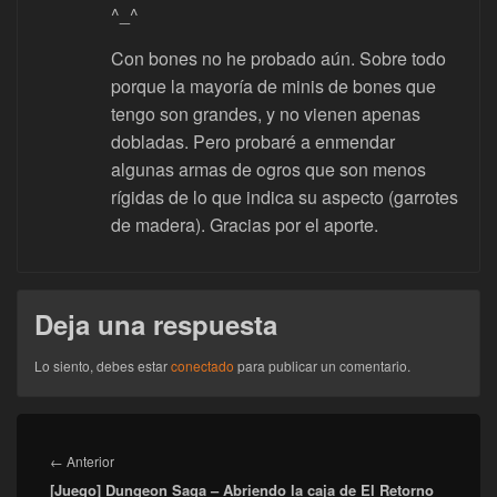
^_^
Con bones no he probado aún. Sobre todo
porque la mayoría de minis de bones que
tengo son grandes, y no vienen apenas
dobladas. Pero probaré a enmendar
algunas armas de ogros que son menos
rígidas de lo que indica su aspecto (garrotes
de madera). Gracias por el aporte.
Deja una respuesta
Lo siento, debes estar
conectado
para publicar un comentario.
Navegación
de
Entrada
←
Anterior
entradas
[Juego] Dungeon Saga – Abriendo la caja de El Retorno
anterior: