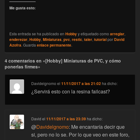
Me gusta esto:
Esta entrada se ha publicado en
Hobby
y etiquetado como
arreglar
,
enderezar
,
Hobby
,
Miniaturas
,
pvc
,
restic
,
taler
,
tutorial
por
David
Azofra
. Guarda
enlace permanente
.
4 comentarios en «[Hobby] Miniaturas de PVC, y cómo
ponerlas firmes»
Davidelgnomo
el
11/11/2017 a las 21:02
ha dicho:
¿Servirá esto con la resina failcast?
David
el
11/11/2017 a las 23:39
ha dicho:
@
Davidelgnomo
: Me encantaría decir que
si, pero no lo se. Por lo que veo en este foro,