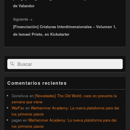
de Valandor
Entrada
Siguiente
→
[Financiación] Criaturas Interdimensionales – Volumen 1,
siguiente:
de Ismael Prieto, en Kickstarter
El
Buscar
Buscar
área
por:
de
widget
barra
Comentarios recientes
lateral
primaria
Gonsilvus
en
[Novedades] The Old World, caos en preventa la
semana que viene
WarFac
en
Warhammer Academy: La nueva plataforma para dar
tus primeros pasos
pagan
en
Warhammer Academy: La nueva plataforma para dar
tus primeros pasos