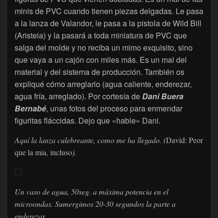
minis de PVC cuando tienen piezas delgadas. Le pasa
a la lanza de Valandor, le pasa a la pistola de Wild Bill
(Aristeia) y la pasará a toda miniatura de PVC que
salga del molde y no reciba un mimo exquisito, sino
que vaya a un cajón con miles más. Es un mal del
material y del sistema de producción. También os
expliqué cómo arreglarlo (agua caliente, enderezar,
agua fría, arreglado). Por cortesía de
Dani Buera
Bernabé
, unas fotos del proceso para enmendar
figuritas fláccidas. Dejo que «hable» Dani.
Aquí la lanza culebreante, como me ha llegado. (
David: Peor
que la mía, incluso
).
Un vaso de agua, 50seg. a máxima potencia en el
microondas. Sumergimos 20-30 segundos la parte a
enderezar.