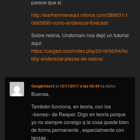
parece que si.
http://warhammeraqui.mforos.com/389031/1
0665890-como-enderezar-finecast/
Sobre resina, Undomain nos dejó un tutorial
aqui:
https://cargad.com/index.php/2016/06/04/ho
bby-enderezar-piezas-de-resina/
GoogleUser2
el
12/11/2017 a las 08:49
ha dicho:
Buenas,
También funciona, en teoria, con los
«bones» de Reaper. Digo en teoría porque
yo no siempre consigo q la cosa quede bien
de forma permanente , especialmente con
lanzas .