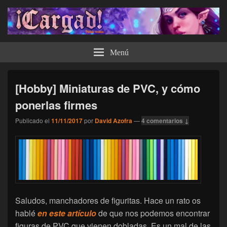
¡Cargad!
Menú
[Hobby] Miniaturas de PVC, y cómo
ponerlas firmes
Publicado el
11/11/2017
por
David Azofra
—
4 comentarios ↓
Saludos, manchadores de figuritas. Hace un rato os
hablé
en este artículo
de que nos podemos encontrar
figuras de PVC que vienen dobladas. Es un mal de las