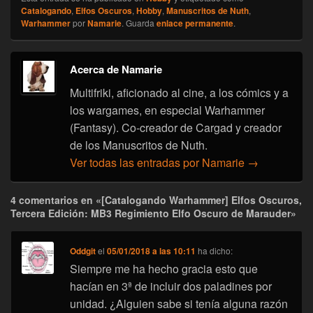
Catalogando
,
Elfos Oscuros
,
Hobby
,
Manuscritos de Nuth
,
Warhammer
por
Namarie
. Guarda
enlace permanente
.
Acerca de Namarie
Multifriki, aficionado al cine, a los cómics y a
los wargames, en especial Warhammer
(Fantasy). Co-creador de Cargad y creador
de los Manuscritos de Nuth.
Ver todas las entradas por Namarie
→
4 comentarios en «[Catalogando Warhammer] Elfos Oscuros,
Tercera Edición: MB3 Regimiento Elfo Oscuro de Marauder»
Oddgit
el
05/01/2018 a las 10:11
ha dicho:
Siempre me ha hecho gracia esto que
hacían en 3ª de incluir dos paladines por
unidad. ¿Alguien sabe si tenía alguna razón