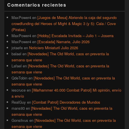
barra
Comentarios recientes
lateral
primaria
MaxPower4
en
[Juegos de Mesa] Abriendo la caja del segundo
crowdfunding del Heroes of Might & Magic 3 (y 5): Cala / Cove
(Piratas)
MaxPower4
en
[Hobby] Escalada Invitada – Julio 1 – Joserra
MaxPower4
en
[Escalada] Namarie, Julio 2026
jotaefe
en
Noticiero Miniaturil Julio 2026
balael
en
[Novedades] The Old World, caos en preventa la
semana que viene
Lafael
en
[Novedades] The Old World, caos en preventa la
semana que viene
QdeTobin
en
[Novedades] The Old World, caos en preventa la
semana que viene
iescruce
en
[Warhammer 40.000 Combat Patrol] Mi opinión, envío
a envío
RealGuy
en
[Combat Patrol] Devoradores de Mundos
mans93
en
[Novedades] The Old World, caos en preventa la
semana que viene
Gonsilvus
en
[Novedades] The Old World, caos en preventa la
semana que viene