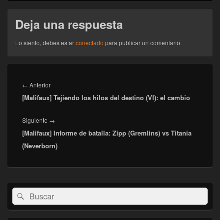
Deja una respuesta
Lo siento, debes estar
conectado
para publicar un comentario.
Navegación
de
Entrada
←
Anterior
entradas
[Malifaux] Tejiendo los hilos del destino (VI): el cambio
anterior:
Entrada
Siguiente
→
[Malifaux] Informe de batalla: Zipp (Gremlins) vs Titania
siguiente:
(Neverborn)
El
Buscar
Buscar
área
por:
de
widget